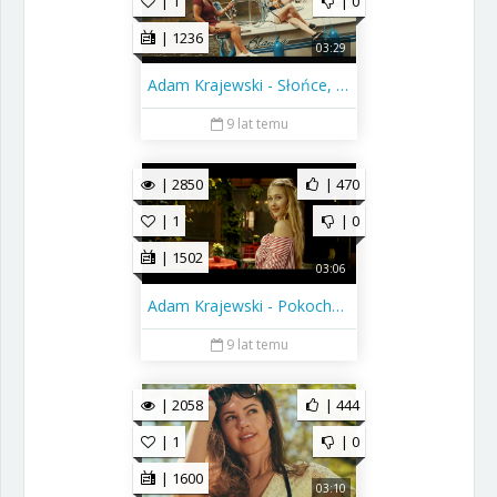
| 1
| 0
| 1236
03:29
Adam Krajewski - Słońce, Plaża (Official Video Clip) 2017
9 lat temu
| 2850
| 470
| 1
| 0
| 1502
03:06
Adam Krajewski - Pokochałem Twoje Oczy
9 lat temu
| 2058
| 444
| 1
| 0
| 1600
03:10