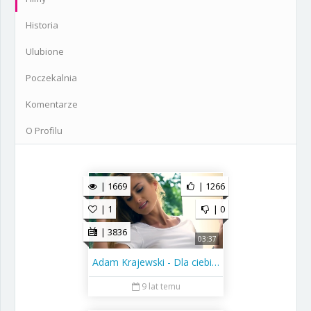
Historia
Ulubione
Poczekalnia
Komentarze
O Profilu
| 1669
| 1266
| 1
| 0
| 3836
03:37
Adam Krajewski - Dla ciebie żyję (official video)
9 lat temu