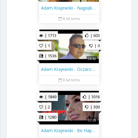
Adam Krajewski - Najpiękniejsza (Official Video Clip) 2018
8 lat temu
| 1713
| 603
| 1
| 0
| 1536
04:40
Adam Krajewski - Oczarowałaś Mnie (Official Video Clip) 2016
8 lat temu
| 1849
| 1016
| 2
| 300
| 1280
03:28
Adam Krajewski - Be Happy (Official Video Clip) 2019