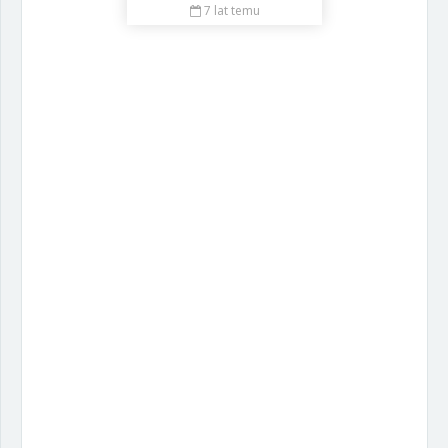
7 lat temu
Zgłoś Użytkownika
Zgłoszenie:
Wyślij