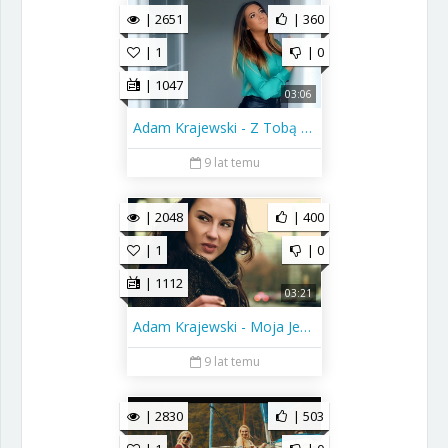
| 2651
| 360
| 1
| 0
| 1047
03:06
Adam Krajewski - Z Tobą być
9 lat temu
| 2048
| 400
| 1
| 0
| 1112
03:21
Adam Krajewski - Moja Jedyna
9 lat temu
| 2830
| 503