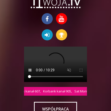
iach:
Jambox kanał 607,
Korbank kanał 905,
Sat Mont Service kanał 955,
WSPÓŁPRACA