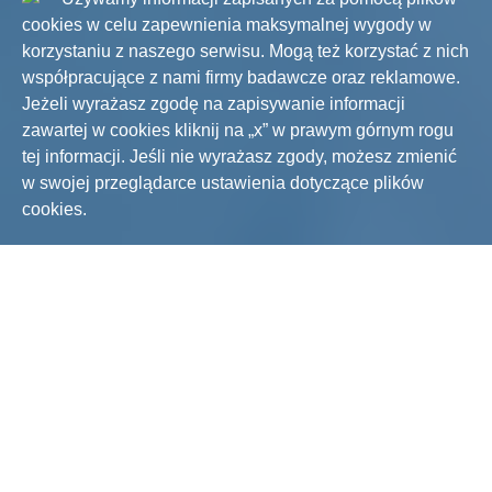
cookies w celu zapewnienia maksymalnej wygody w
korzystaniu z naszego serwisu. Mogą też korzystać z nich
współpracujące z nami firmy badawcze oraz reklamowe.
Jeżeli wyrażasz zgodę na zapisywanie informacji
zawartej w cookies kliknij na „x” w prawym górnym rogu
tej informacji. Jeśli nie wyrażasz zgody, możesz zmienić
w swojej przeglądarce ustawienia dotyczące plików
cookies.
Togg
Navig
JAK TO DZIAŁA?
Masz już dość telewizji, w
której jesteś tylko biernym