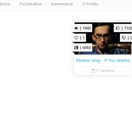
ubione
Poczekalnia
Komentarze
O Profilu
| 1943
| 719
| 1
| 
| 6063
03:15
Eleanor Gray - If You Wanna
11 lat temu
a