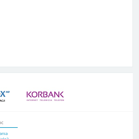
oc
ania
iała?