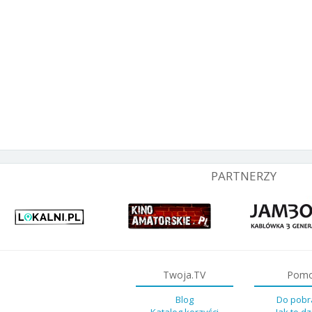
PARTNERZY
Twoja.TV
Pom
Blog
Do pobr
Katalog korzyści
Jak to dz