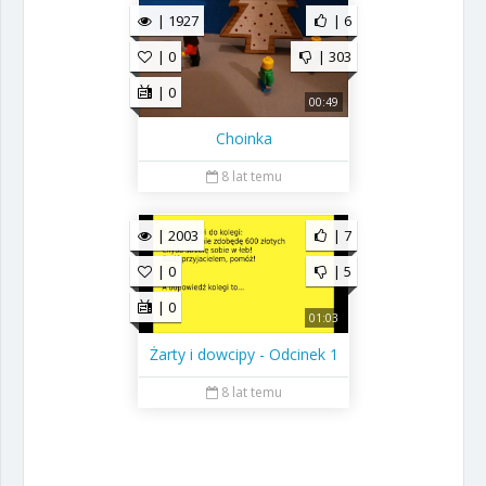
| 1927
| 6
| 0
| 303
| 0
00:49
Choinka
8 lat temu
| 2003
| 7
| 0
| 5
| 0
01:03
Żarty i dowcipy - Odcinek 1
8 lat temu