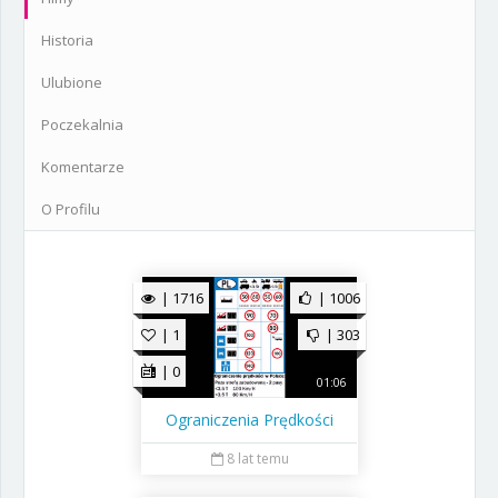
Historia
Ulubione
Poczekalnia
Komentarze
O Profilu
| 1716
| 1006
| 1
| 303
| 0
01:06
Ograniczenia Prędkości
8 lat temu