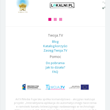
Twoja.TV
Blog
Katalog korzyści
Zasięg Twoja.TV
Pomoc
Do pobrania
Jak to działa?
FAQ
Art'n'Media Fujarska spółka komandytowo - akcyjna realizuje
projekt: „Interaktywna aplikacja do automatycznego tworzenia
e-ramówki kanału telewizyjnego nadawanego w technologii