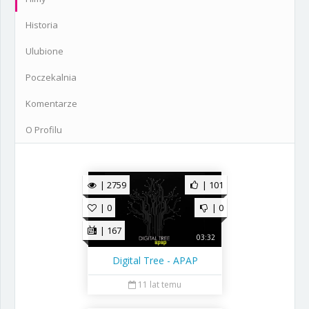
Historia
Ulubione
Poczekalnia
Komentarze
O Profilu
| 2759
| 101
| 0
| 0
| 167
03:32
Digital Tree - APAP
11 lat temu