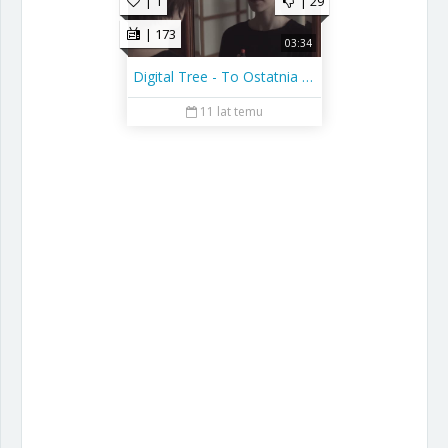
| 1
| 29
| 173
03:34
Digital Tree - To Ostatnia Niedziela
11 lat temu
Zgłoś Użytkownika
Zgłoszenie: