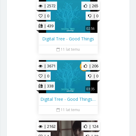
| 2572
| 265
| 0
| 0
| 439
02:56
Digital Tree - Good Things
11 lat temu
| 3671
| 206
| 0
| 0
| 338
03:35
Digital Tree - Good Things Remix
11 lat temu
| 2162
| 124