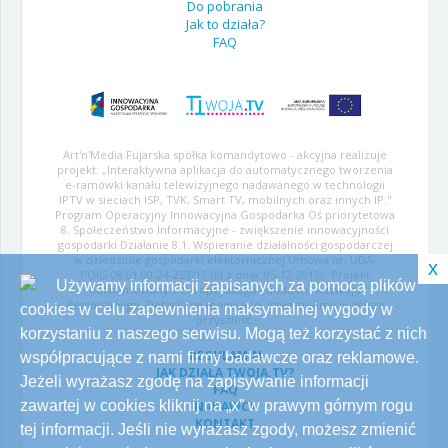
Do pobrania
Jak to działa?
FAQ
Art'n'Media Fujarska spółka komandytowo - akcyjna realizuje
projekt: „Interaktywna aplikacja do automatycznego tworzenia
e-ramówki kanału telewizyjnego nadawanego w technologii
IPTV w sieciach ISP, TVK, Smart TV, mobilnych oraz innych IP."
Program Operacyjny Innowacyjna Gospodarka Oś priorytetowa
8. Społeczeństwo Informacyjne - zwiększenie innowacyjności
gospodarki Działanie 8.1. Wspieranie działalności gospodarczej
w dziedzinie gospodarki elektornicznej Umowa nr: UDA-
x
POIG.08.01.00-24-253/13-00 z dnia: 05-12-2013r. Projekt
Używamy informacji zapisanych za pomocą plików
dofinansowany z Europejskiego Funduszu Rozwoju
Regionalnego. Dotacje na innowacje. Inwestujemy w Waszą
cookies w celu zapewnienia maksymalnej wygody w
przyszłość.
korzystaniu z naszego serwisu. Mogą też korzystać z nich
REGULAMIN
współpracujące z nami firmy badawcze oraz reklamowe.
JAK DZIAŁA TWOJA.TV?
Jeżeli wyrażasz zgodę na zapisywanie informacji
FAQ
zawartej w cookies kliknij na „x” w prawym górnym rogu
NADAWCA
KONTAKT
tej informacji. Jeśli nie wyrażasz zgody, możesz zmienić