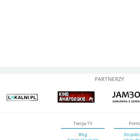
PARTNERZY
Twoja.TV
Pom
Blog
Do pobr
Katalog korzyści
Jak to dz