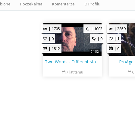
ubione
Poczekalnia
Komentarze
O Profilu
| 1705
| 1003
| 2859
| 0
| 0
| 1
| 1812
| 0
04:52
Two Words - Different state of reality
ProAge 
7 lat temu
6
a