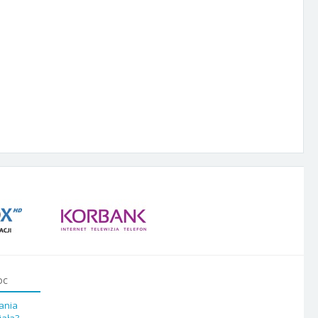
oc
ania
iała?