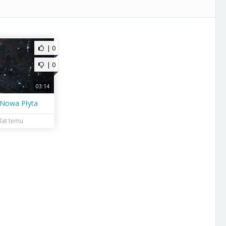
| 0
| 0
03:14
Nowa Płyta
 lat temu