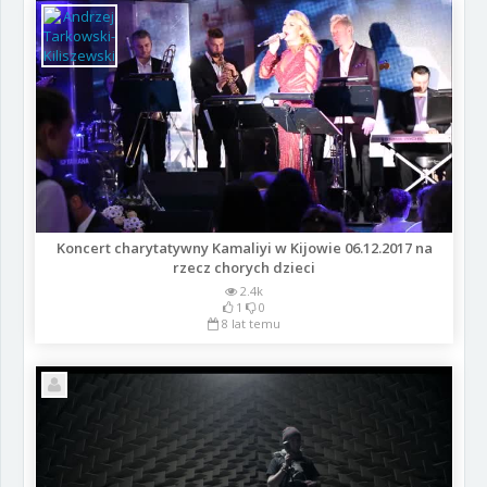
Koncert charytatywny Kamaliyi w Kijowie 06.12.2017 na
rzecz chorych dzieci
2.4k
1
0
8 lat temu