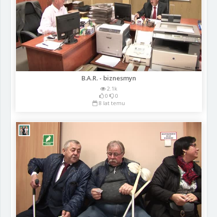
B.A.R. - biznesmyn
2.1k
0
0
8 lat temu