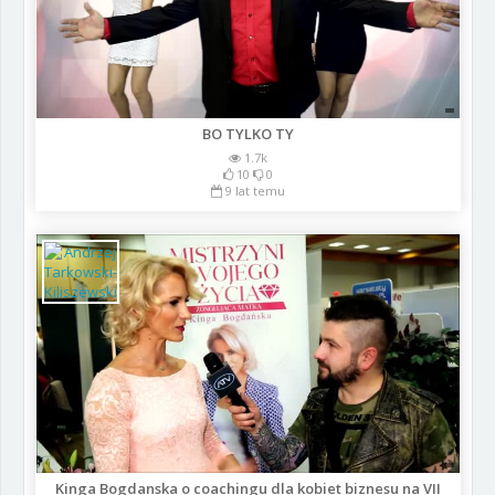
BO TYLKO TY
1.7k
10
0
9 lat temu
Kinga Bogdanska o coachingu dla kobiet biznesu na VII