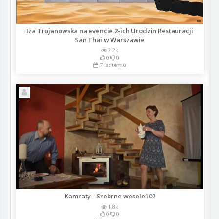
Iza Trojanowska na evencie 2-ich Urodzin Restauracji
San Thai w Warszawie
2.2k
0
0
7 lat temu
Kamraty - Srebrne wesele102
1.8k
0
0