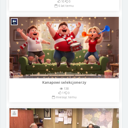
10
0
6 lat temu
Kanapowi selekcjonerzy
138
1
0
miesiąc temu