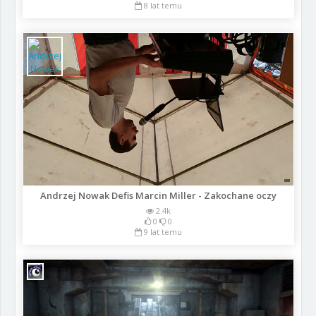
8 lat temu
Andrzej Nowak Defis Marcin Miller - Zakochane oczy
2.4k
0
0
9 lat temu