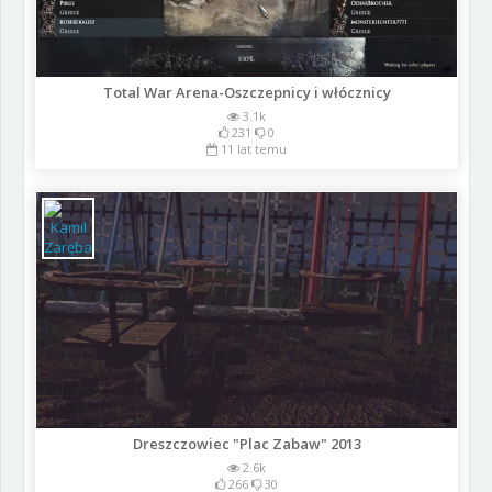
Total War Arena-Oszczepnicy i włócznicy
3.1k
231
0
11 lat temu
Dreszczowiec "Plac Zabaw" 2013
2.6k
266
30