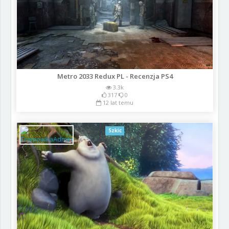
Metro 2033 Redux PL - Recenzja PS4
3.3k
317
0
12 lat temu
Szkic