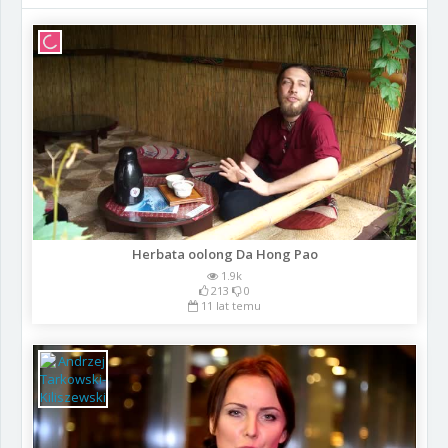
Herbata oolong Da Hong Pao
1.9k
213
0
11 lat temu