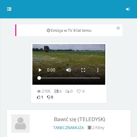
Emisja w TV
8 lat temu
2705
6
0
0
1
0
Bawić się (TELEDYSK)
TANECZNAMUZA
2 Filmy