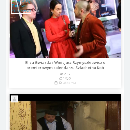
Eliza Gwiazda i Winicjusz Rzymyszkiewicz o
premierowym kalendarzu Szlachetna Kob
2.3k
1
0
10 lat temu