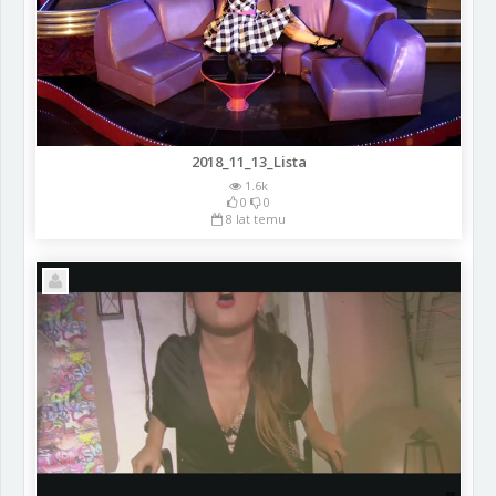
2018_11_13_Lista
1.6k
0
0
8 lat temu