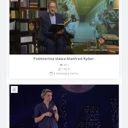
Pośmiertna sława Manfred Kyber.
411
1
0
6 miesięcy temu