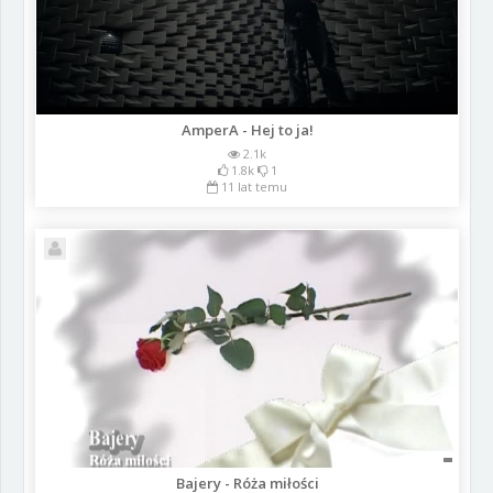
AmperA - Hej to ja!
2.1k
1.8k
1
11 lat temu
Bajery - Róża miłości