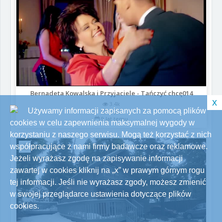
Bernadeta Kowalska i Przyjaciele - Tańczyć chcę014
x
3.4k
Używamy informacji zapisanych za pomocą plików
0
0
9 lat temu
cookies w celu zapewnienia maksymalnej wygody w
korzystaniu z naszego serwisu. Mogą też korzystać z nich
współpracujące z nami firmy badawcze oraz reklamowe.
Jeżeli wyrażasz zgodę na zapisywanie informacji
zawartej w cookies kliknij na „x” w prawym górnym rogu
tej informacji. Jeśli nie wyrażasz zgody, możesz zmienić
w swojej przeglądarce ustawienia dotyczące plików
cookies.