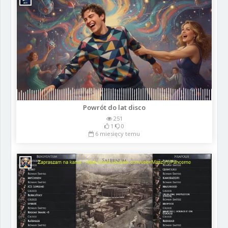
Powrót do lat disco
251
1
0
6 miesięcy temu