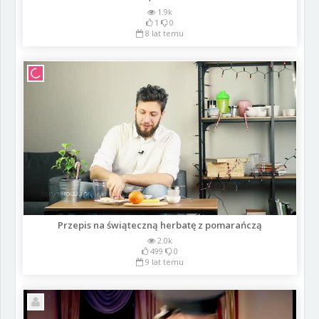
1.9k
1
0
8 lat temu
Przepis na świąteczną herbatę z pomarańczą
2.0k
499
0
9 lat temu