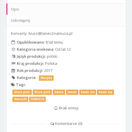
Opis
Udostępnij
Koncerty: biuro@tanecznamuza.pl
Opublikowano:
8 lat temu
Kategoria wiekowa:
Od lat 12
Język produkcji:
polski
Kraj produkcji:
Polska
Rok produkcji:
2017
Kategorie:
Muzyka
Tagi:
disco polo
Disco polo
dance
lancer
bawic sie
bawić się
dance24
DANCE24
Brak emisji
Komentarze (
0
)