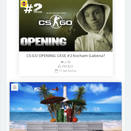
CS:GO OPENING CASE #2 Kocham Gabena?
2.4k
299
0
11 lat temu