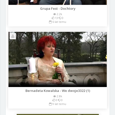
Grupa Fest - Dochtory
2.2k
13
0
6 lat temu
Bernadeta Kowalska - We dwoje3322 (1)
2.8k
0
0
9 lat temu