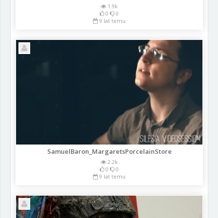
1.9k
0
0
9 lat temu
SamuelBaron_MargaretsPorcelainStore
2.2k
0
0
9 lat temu