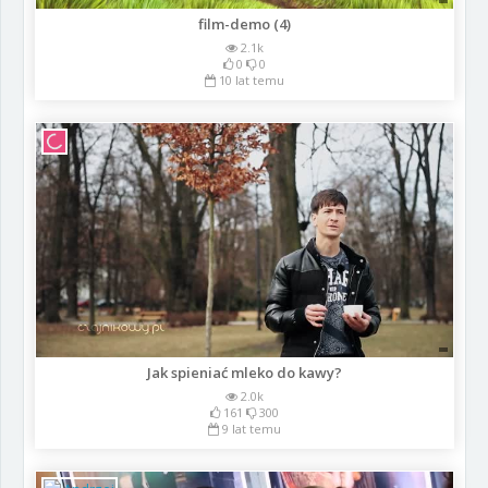
film-demo (4)
2.1k
0
0
10 lat temu
Jak spieniać mleko do kawy?
2.0k
161
300
9 lat temu