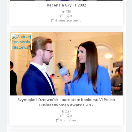
Recenzja Gry F1 2002
188
1
0
4 miesiące temu
Szymojko I Dziewoński laureatem Konkursu VI Polish
Businesswomen Awards 2017
2.9k
1
0
9 lat temu