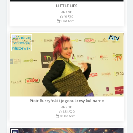
LITTLE LIES
1.9k
40
0
9 lat temu
Piotr Burzyński i jego sukcesy kulinarne
2.3k
1.8k
0
10 lat temu