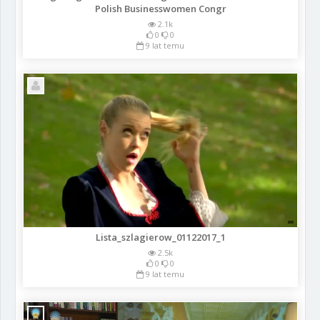
Polish Businesswomen Congr
2.1k
0
0
9 lat temu
Lista_szlagierow_01122017_1
2.5k
0
0
9 lat temu