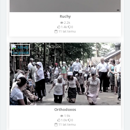
Ruchy
2.2k
1.4k
0
11 lat temu
Orthodoxos
1.9k
1.0k
0
11 lat temu