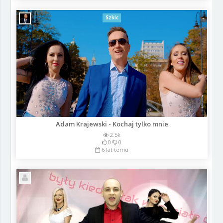
Szkic
Adam Krajewski - Kochaj tylko mnie
2.5k
0
0
6 lat temu