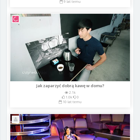
9 lat temu
Jak zaparzyć dobrą kawę w domu?
2.1k
1.0k
0
10 lat temu