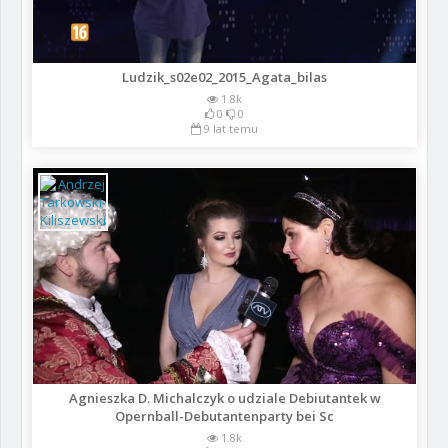
Ludzik_s02e02_2015_Agata_bilas
1.8k
0
0
9 lat temu
Agnieszka D. Michalczyk o udziale Debiutantek w
Opernball-Debutantenparty bei Sc
1.8k