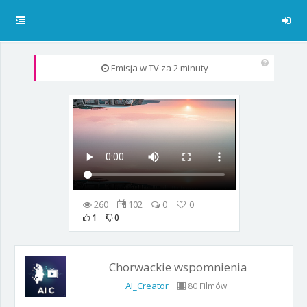
Emisja w TV
za 2 minuty
260
102
0
0
1
0
Chorwackie wspomnienia
AI_Creator
80 Filmów