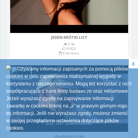
JEDEN KRÓTKI LIST
2.5k
10
0
9 lat temu
x
Używamy informacji zapisanych za pomocą plików
cookies w celu zapewnienia maksymalnej wygody w
korzystaniu z naszego serwisu. Mogą też korzystać z nich
współpracujące z nami firmy badawcze oraz reklamowe.
Jeżeli wyrażasz zgodę na zapisywanie informacji
zawartej w cookies kliknij na „x” w prawym górnym rogu
tej informacji. Jeśli nie wyrażasz zgody, możesz zmienić
w swojej przeglądarce ustawienia dotyczące plików
cookies.
chantengri.com