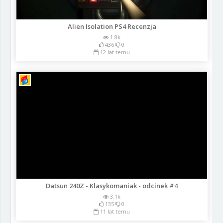
Alien Isolation PS4 Recenzja
1.8k
436
0
12 lat temu
Datsun 240Z - Klasykomaniak - odcinek #4
3.1k
135
0
11 lat temu