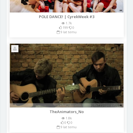
POLE DANCE! | CyrekWeek #3
1.7k
199
0
9 lat temu
TheAnimators_No
1.8k
0
0
9 lat temu