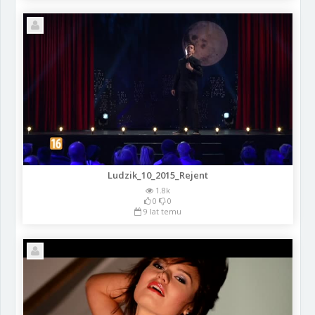
Ludzik_10_2015_Rejent
1.8k
0
0
9 lat temu