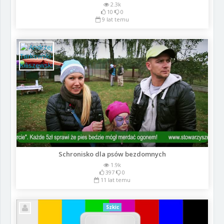
2.3k
10
0
9 lat temu
Schronisko dla psów bezdomnych
1.9k
397
0
11 lat temu
Szkic