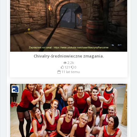
Chivalry-średniowieczne zmagania.
2.2k
121
0
11 lat temu