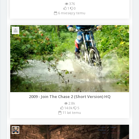
376
1
0
6 miesięcy temu
2009 - Join The Chase 2 (Short Version) HQ
2.8k
14.0k
5
11 lat temu