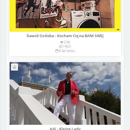
Dawid Ozdoba - Kocham Cię na BANI SWEJ
2.9k
1
0
8 lat temu
Adi - Kleine Lady