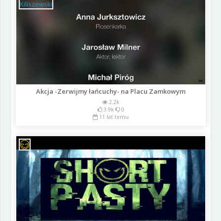
Akcja -Zerwijmy łańcuchy- na Placu Zamkowym
2.2k
3.9k
0
11 lat temu