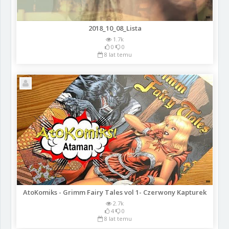
2018_10_08_Lista
1.7k
0
0
8 lat temu
AtoKomiks - Grimm Fairy Tales vol 1- Czerwony Kapturek
2.7k
4
0
8 lat temu