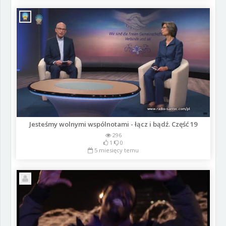
Jesteśmy wolnymi wspólnotami - łącz i bądź. Część 19
296
1
0
5 miesięcy temu