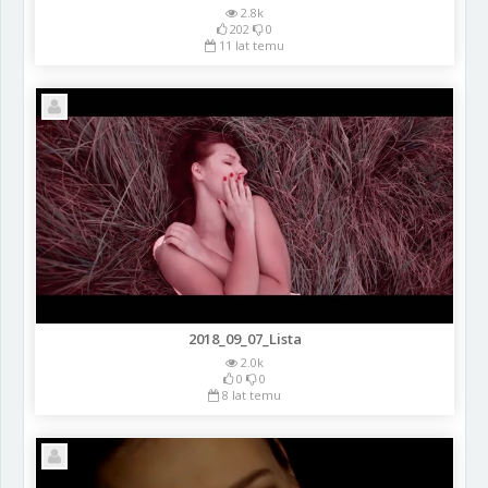
2.8k
202
0
11 lat temu
2018_09_07_Lista
2.0k
0
0
8 lat temu