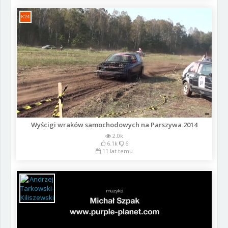
Wyścigi wraków samochodowych na Parszywa 2014
2.0k
6.1k
6
11 lat temu