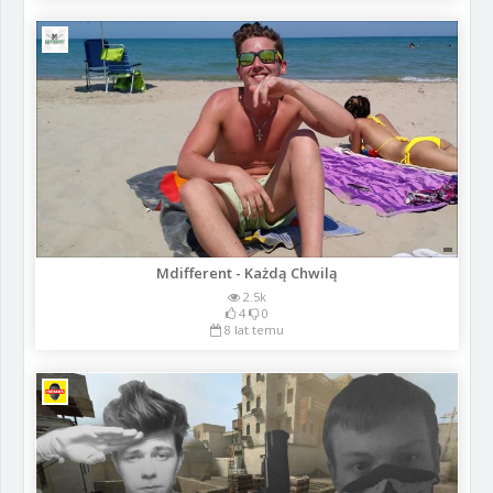
Mdifferent - Każdą Chwilą
2.5k
4
0
8 lat temu