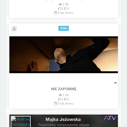
2.5k
0
0
9 lat temu
Szkic
NIE ZAPOMNĘ
1.9k
0
0
9 lat temu