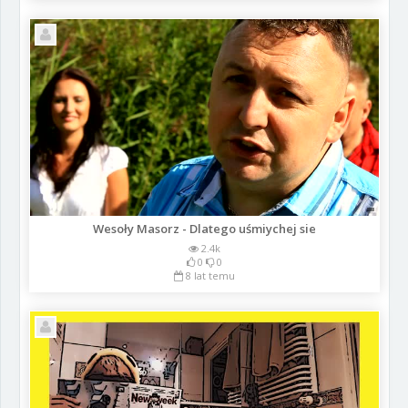
Wesoły Masorz - Dlatego uśmiychej sie
2.4k
0
0
8 lat temu