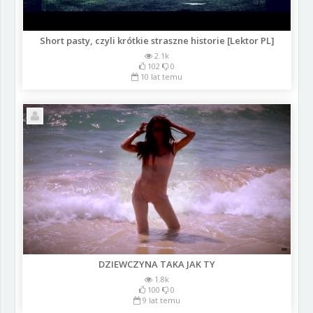
Short pasty, czyli krótkie straszne historie [Lektor PL]
2.1k
102
0
10 lat temu
DZIEWCZYNA TAKA JAK TY
1.8k
100
0
9 lat temu