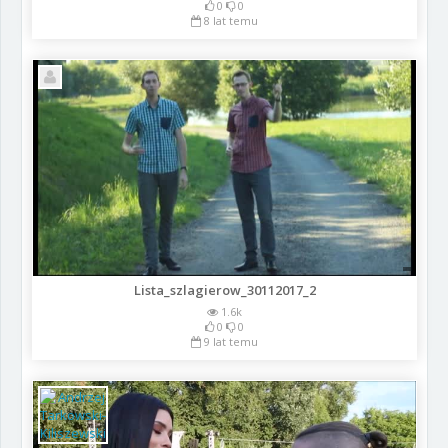
0
0
8 lat temu
Lista_szlagierow_30112017_2
1.6k
0
0
9 lat temu