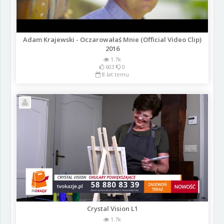
Adam Krajewski - Oczarowałaś Mnie (Official Video Clip)
2016
1.7k
603
0
8 lat temu
Crystal Vision L1
1.7k