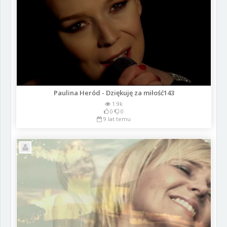
Paulina Heród - Dziękuję za miłość143
1.9k
0
0
9 lat temu