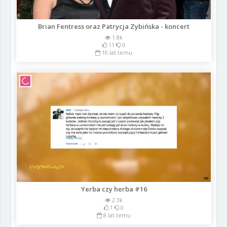
Brian Fentress oraz Patrycja Zybińska - koncert
1.8k
11
0
10 lat temu
Yerba czy herba #16
2.3k
1
0
8 lat temu