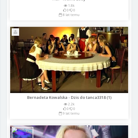
1.8k
0
0
8 lat temu
Bernadeta Kowalska - Dzis do tanca3318 (1)
2.2k
0
0
9 lat temu