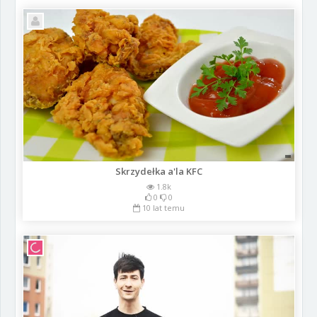
Skrzydełka a'la KFC
1.8k
0
0
10 lat temu