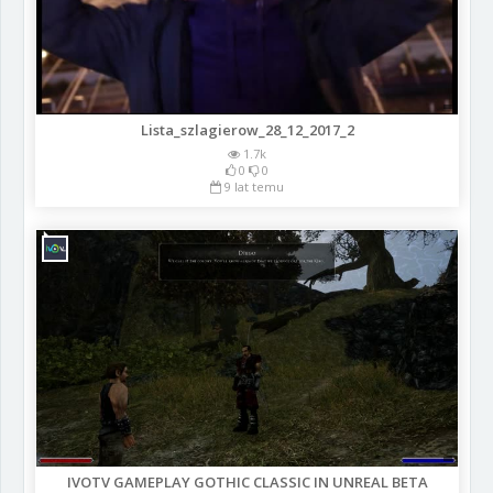
Lista_szlagierow_28_12_2017_2
1.7k
0
0
9 lat temu
IVOTV GAMEPLAY GOTHIC CLASSIC IN UNREAL BETA