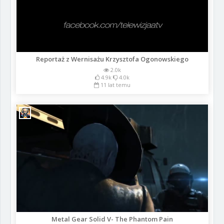
Reportaż z Wernisażu Krzysztofa Ogonowskiego
2.0k
4.9k
4.0k
11 lat temu
Metal Gear Solid V- The Phantom Pain