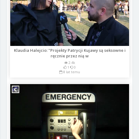
Klaudia Halejcio: "Projekty Patrycji Kujawy są seksowne i
ręcznie przez nią w
2.4k
1
0
8 lat temu