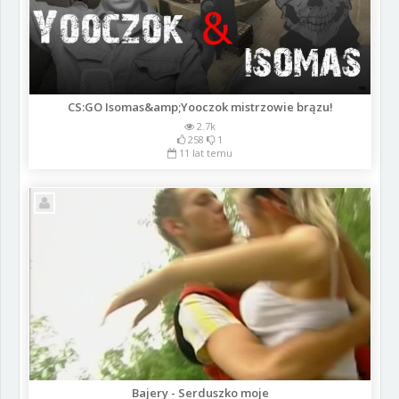
CS:GO Isomas&amp;Yooczok mistrzowie brązu!
2.7k
258
1
11 lat temu
Bajery - Serduszko moje