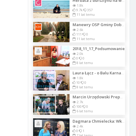
Herbata z bursztynu na wzmocnienie odporności. Bursztyn na zdrowie
1.8k
9.7k
357
11 lat temu
Manewry OSP Gminy Dobroń w Chechło 2014
2.6k
111
0
11 lat temu
2018_11_17_Podsumowanie
2.0k
0
0
8 lat temu
Laura Łącz - o Balu Karnawałowym Klubu Integracji Europejskiej 2018 w Mazurka
1.8k
10
0
8 lat temu
Marcin Urzędowski Prepostevolution uczestnikiem 9-tej edycji Przerób-MY
2.7k
100
0
6 lat temu
Dagmara Chmielecka: Wkrótce zobaczycie mnie w nowej drapieżnej roli w kolejnej
2.4k
0
1
7 lat temu