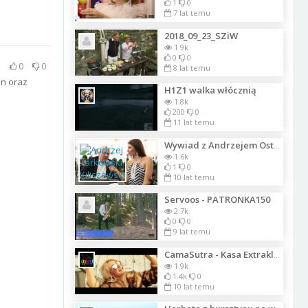
1
0
7 lat temu
2018_09_23_SZiW
1.9k
0
0
0
0
8 lat temu
on oraz
H1Z1 walka włócznią
1.8k
200
0
11 lat temu
Wywiad z Andrzejem Ostrowskim dla Telewizji ATV w restauracji WASABI SUSHI
1.6k
1
0
10 lat temu
Servoos - PATRONKA150
2.7k
0
0
9 lat temu
CamaSutra - Kasa Extraklasa (Official Video)
1.9k
1.4k
0
10 lat temu