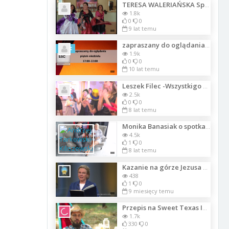
TERESA WALERIAŃSKA Spełnione marzenia168
1.8k
0
0
9 lat temu
zapraszany do oglądania piątek-niedziela 17-22
Szkic
1.9k
0
0
10 lat temu
Leszek Filec -Wszystkigo nojlepszego
2.5k
0
0
8 lat temu
Monika Banasiak o spotkaniu z czytelnikami w Lidzbarku Warmińskim
4.5k
1
0
8 lat temu
Kazanie na górze Jezusa z Nazaretu. Część 7
438
1
0
9 miesięcy temu
Przepis na Sweet Texas Ice Tea
1.7k
330
0