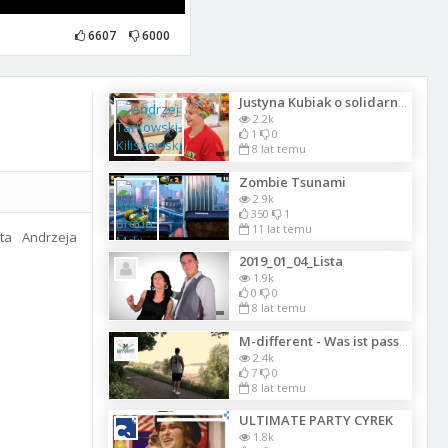
6607
6000
Justyna Kubiak o solidarnej akcji charytatywnej w walce z rakiem piersi
2.2k
1
0
8 lat temu
Zombie Tsunami
2.9k
350
1
11 lat temu
ta Andrzeja
2019_01_04_Lista
1.9k
0
0
8 lat temu
M-different - Was ist passiert (prod.BarT)
2.4k
7
0
8 lat temu
ULTIMATE PARTY CYREK
1.8k