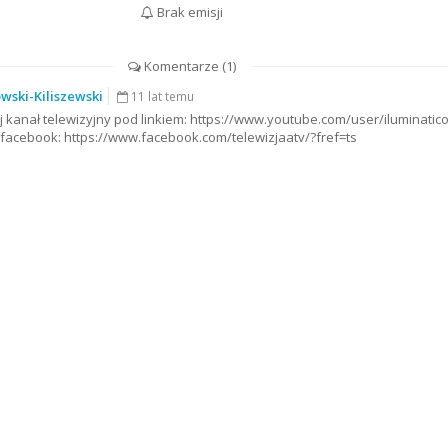
Brak emisji
Komentarze (
1
)
wski-Kiliszewski
11 lat temu
 kanał telewizyjny pod linkiem: https://www.youtube.com/user/iluminatic
acebook: https://www.facebook.com/telewizjaatv/?fref=ts