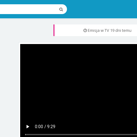
Emisja w TV
19 dni temu