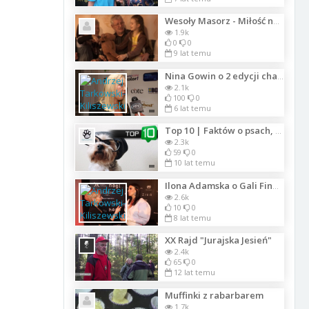
Wesoły Masorz - Miłość nadzwyczajno_Lista_7841
1.9k
0
0
9 lat temu
Nina Gowin o 2 edycji charytatywnej Gali SFINKSY 2020
2.1k
100
0
6 lat temu
Top 10 | Faktów o psach, których mogłeś nie wiedzieć | SpinkaFun
2.3k
59
0
10 lat temu
Ilona Adamska o Gali Finaowej FRESH FACES WORLD 2017 Warszawa
2.6k
10
0
8 lat temu
XX Rajd "Jurajska Jesień"
2.4k
65
0
12 lat temu
Muffinki z rabarbarem
1.7k