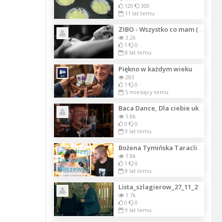
120
300
11 lat temu
ZIBO - Wszystko co mam (Official Video)
3.2k
1
0
8 lat temu
Piękno w każdym wieku
283
1
0
5 miesięcy temu
Baca Dance, Dla ciebie ukochano009
1.8k
0
0
9 lat temu
Bożena Tymińska Taraclia Wines Pomowin partnerem I Biznes Brand EMBBi
1.8k
1
0
8 lat temu
Lista_szlagierow_27_11_2017_1
1.7k
0
0
9 lat temu