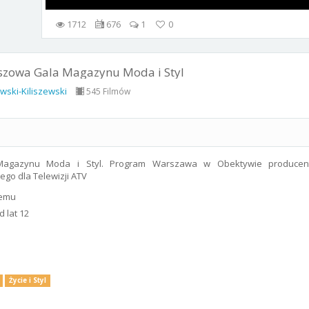
1712
676
1
0
uszowa Gala Magazynu Moda i Styl
wski-Kiliszewski
545 Filmów
Magazynu Moda i Styl. Program Warszawa w Obektywie producen
ego dla Telewizji ATV
temu
 lat 12
Życie i Styl