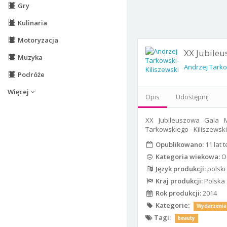
Gry
Kulinaria
Motoryzacja
XX Jubile
Muzyka
Andrzej Tarko
Podróże
Więcej
Opis
Udostępnij
XX Jubileuszowa Gala 
Tarkowskiego - Kiliszewski
Opublikowano:
11 lat 
Kategoria wiekowa:
Od
Język produkcji:
polski
Kraj produkcji:
Polska
Rok produkcji:
2014
Kategorie:
Wydarzenia
Tagi:
beauty