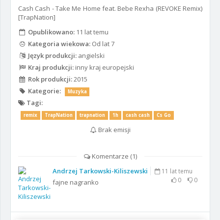
Cash Cash - Take Me Home feat. Bebe Rexha (REVOKE Remix)
[TrapNation]
Opublikowano:
11 lat temu
Kategoria wiekowa:
Od lat 7
Język produkcji:
angielski
Kraj produkcji:
inny kraj europejski
Rok produkcji:
2015
Kategorie:
Muzyka
Tagi:
remix
TrapNation
trapnation
1h
cash cash
Cs Go
Brak emisji
Komentarze (
1
)
Andrzej Tarkowski-Kiliszewski
11 lat temu
0
0
fajne nagranko