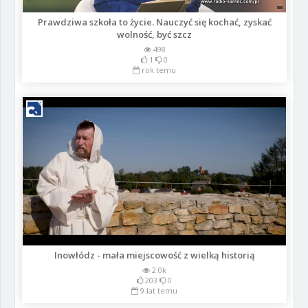
Prawdziwa szkoła to życie. Nauczyć się kochać, zyskać
wolność, być szcz
498
1
0
rok temu
Inowłódz - mała miejscowość z wielką historią
2.0k
203
0
9 lat temu