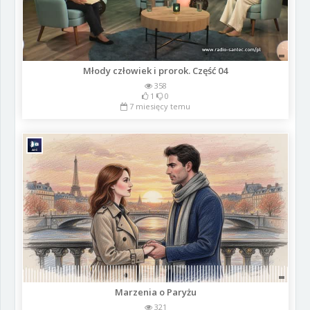
Młody człowiek i prorok. Część 04
358
1
0
7 miesięcy temu
Marzenia o Paryżu
321