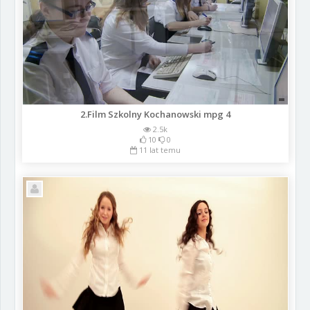
2.Film Szkolny Kochanowski mpg 4
2.5k
10
0
11 lat temu