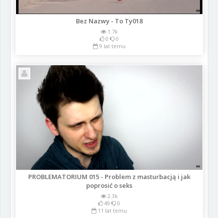
Bez Nazwy - To Ty018
1.7k
0
0
9 lat temu
PROBLEMATORIUM 015 - Problem z masturbacją i jak
poprosić o seks
2.3k
49
0
11 lat temu