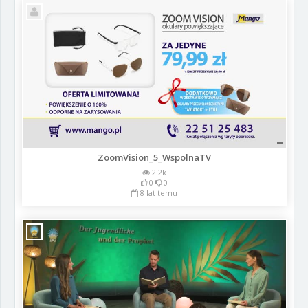
ZoomVision_5_WspolnaTV
2.2k
0
0
8 lat temu