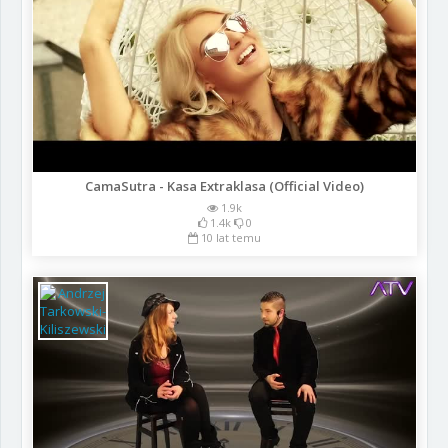
CamaSutra - Kasa Extraklasa (Official Video)
1.9k
1.4k
0
10 lat temu