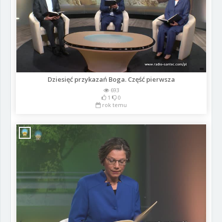
Dziesięć przykazań Boga. Część pierwsza
693
1
0
rok temu