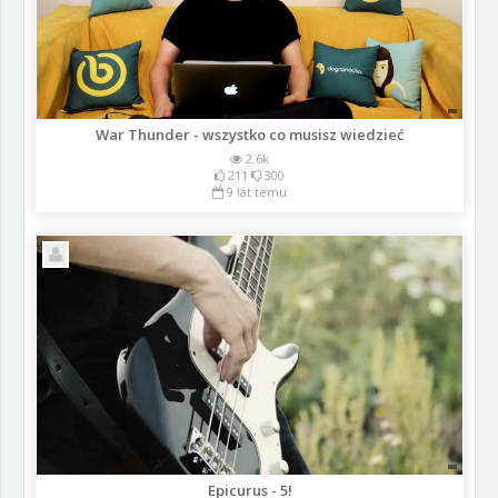
War Thunder - wszystko co musisz wiedzieć
2.6k
211
300
9 lat temu
Epicurus - 5!