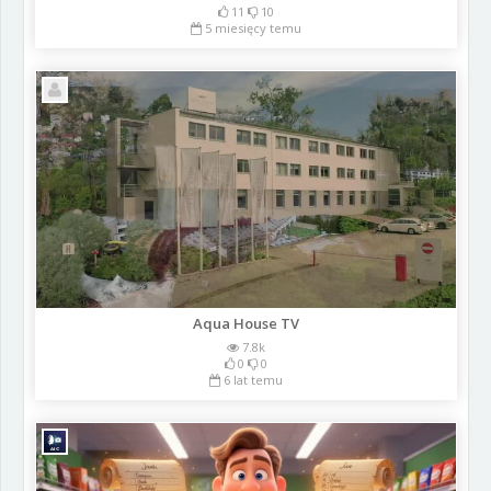
11
10
5 miesięcy temu
Aqua House TV
7.8k
0
0
6 lat temu