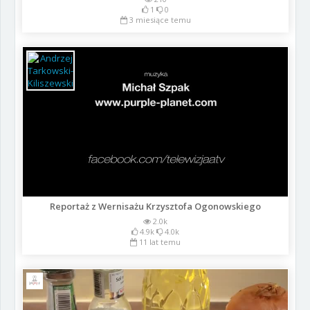
1
0
3 miesiące temu
Reportaż z Wernisażu Krzysztofa Ogonowskiego
2.0k
4.9k
4.0k
11 lat temu