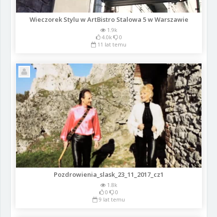
Wieczorek Stylu w ArtBistro Stalowa 5 w Warszawie
1.9k
4.0k
0
11 lat temu
Pozdrowienia_slask_23_11_2017_cz1
1.8k
0
0
9 lat temu