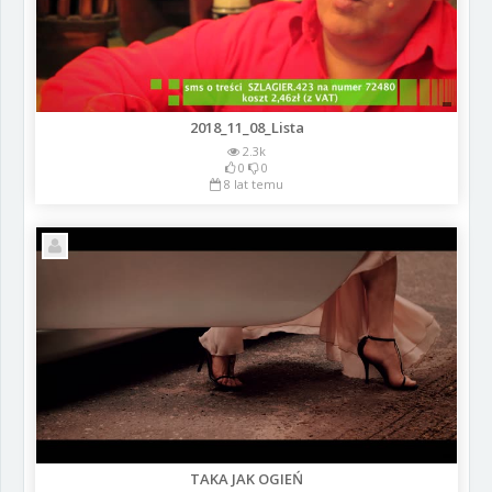
2018_11_08_Lista
2.3k
0
0
8 lat temu
TAKA JAK OGIEŃ