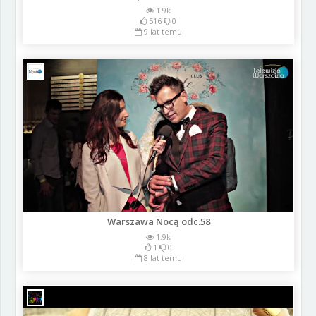
1.9k
516
0
9 lat temu
Warszawa Nocą odc.58
1.9k
1
0
8 lat temu