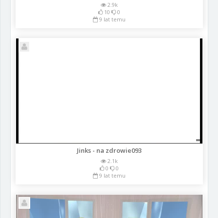
2.9k
10
0
9 lat temu
Jinks - na zdrowie093
2.1k
0
0
9 lat temu