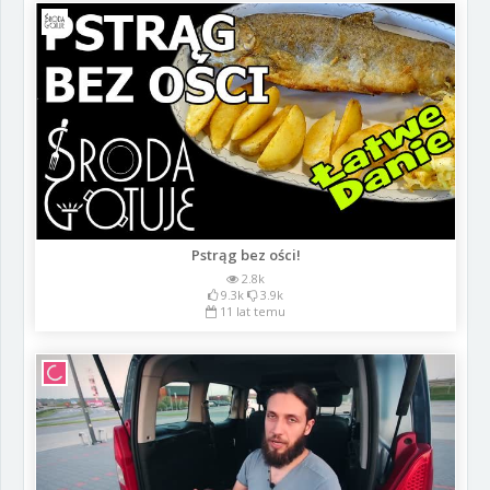
Pstrąg bez ości!
2.8k
9.3k
3.9k
11 lat temu