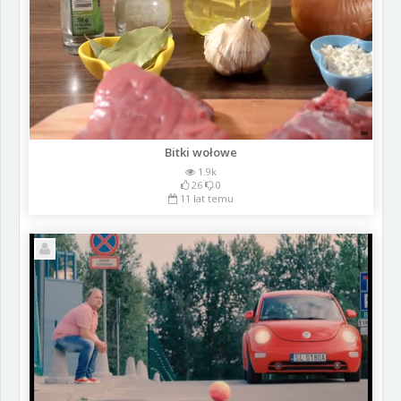
Bitki wołowe
1.9k
26
0
11 lat temu