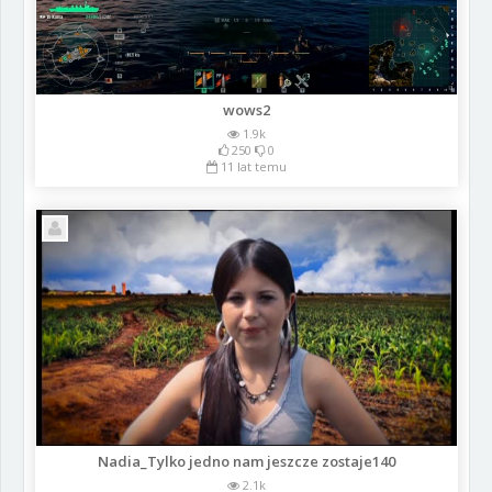
wows2
1.9k
250
0
11 lat temu
Nadia_Tylko jedno nam jeszcze zostaje140
2.1k