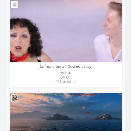
Janina Libera - Downe czasy
1.5k
0
0
8 lat temu