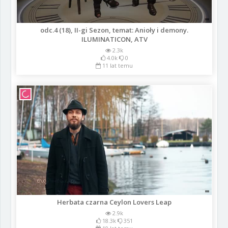
odc.4 (18), II-gi Sezon, temat: Anioły i demony.
ILUMINATICON, ATV
2.3k
4.0k
0
11 lat temu
Herbata czarna Ceylon Lovers Leap
2.9k
18.3k
351