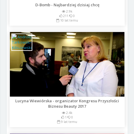
D-Bomb - Najbardziej dzisiaj chcę
2.9k
211
0
10 lat temu
Lucyna Wiewiórska - organizator Kongresu Przyszłości
Biznesu Beauty 2017
2.4k
1
0
9 lat temu