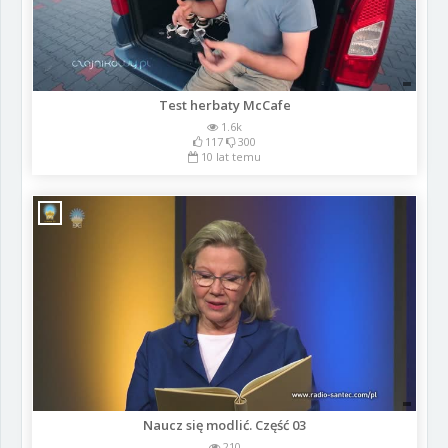
Test herbaty McCafe
1.6k
117
300
10 lat temu
Naucz się modlić. Część 03
210