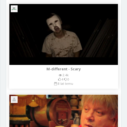
M-different - Scary
2.4k
4
0
8 lat temu