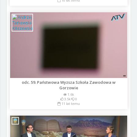
10 lat temu
odc. 59. Państwowa Wyzsza Szkoła Zawodowa w
Gorzowie
1.6k
3.5k
0
11 lat temu