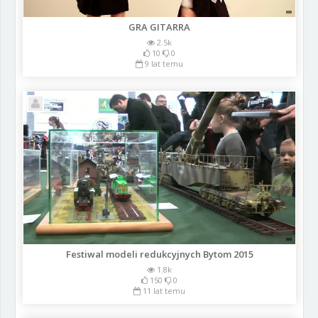
GRA GITARRA
2.5k
10
0
9 lat temu
Festiwal modeli redukcyjnych Bytom 2015
1.8k
150
0
11 lat temu