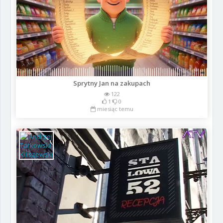
Sprytny Jan na zakupach
122
1
0
miesiąc temu