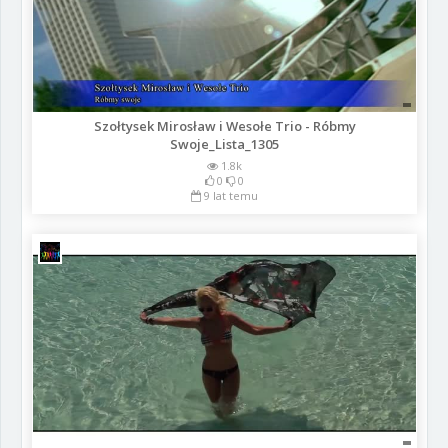
Szołtysek Mirosław i Wesołe Trio - Róbmy
Swoje_Lista_1305
1.8k
0
0
9 lat temu