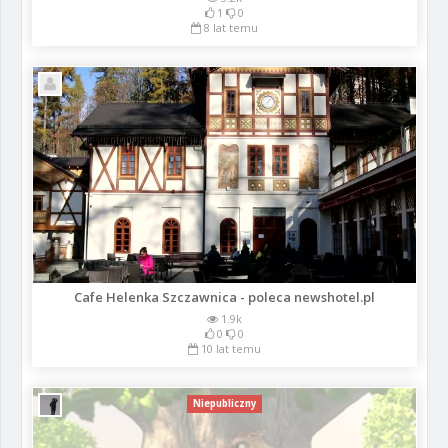
1
0
8 lat temu
Cafe Helenka Szczawnica - poleca newshotel.pl
1.9k
0
0
10 lat temu
Niepubliczny