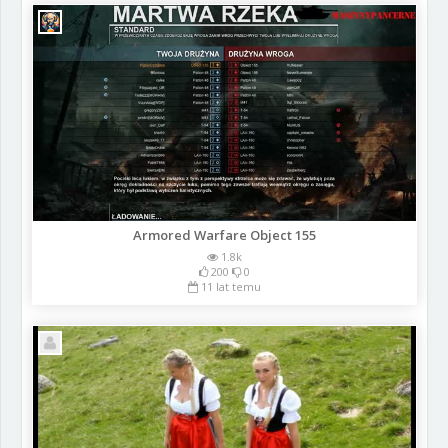
Armored Warfare Object 155
1.8k
200
0
11 lat temu