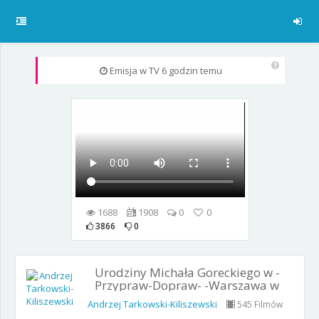
Emisja w TV
6 godzin temu
1688
1908
0
0
3866
0
Urodziny Michała Goreckiego w -
Przypraw-Dopraw- -Warszawa w
Obiektywie- odc. 65
Andrzej Tarkowski-Kiliszewski
545 Filmów