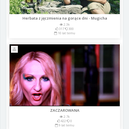
Herbata z jęczmienia na gorące dni - Mugicha
2.3k
317
300
10 lat temu
ZACZAROWANA
2.7k
422
0
9 lat temu