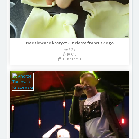
Nadziewane koszyczki z ciasta francuskiego
2.2k
10
0
11 lat temu