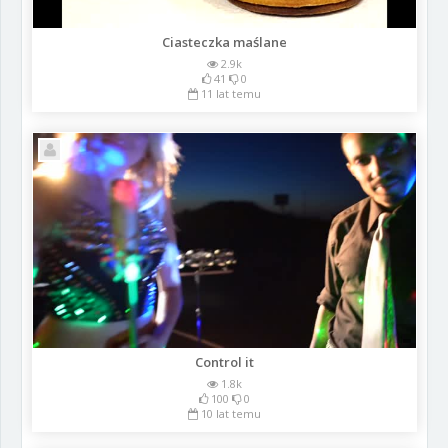
Ciasteczka maślane
2.9k
41
0
11 lat temu
Control it
1.8k
100
0
10 lat temu