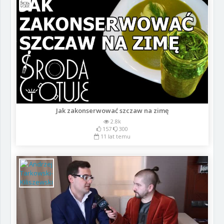
Jak zakonserwować szczaw na zimę
2.8k
157
300
11 lat temu