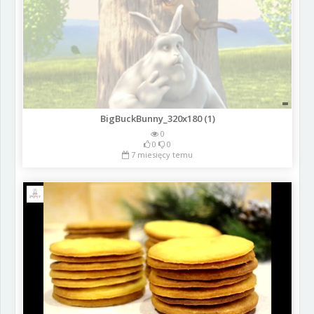
BigBuckBunny_320x180 (1)
0
0
0
7 miesięcy temu