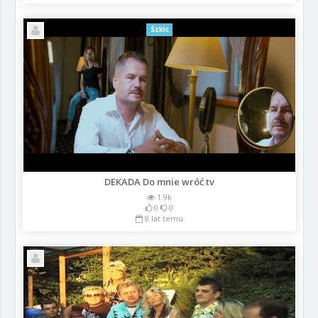
Szkic
DEKADA Do mnie wróć tv
1.9k
0
0
8 lat temu