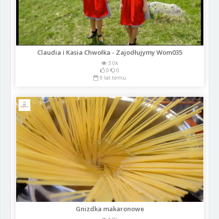
Claudia i Kasia Chwołka - Zajodłujymy Wom035
3.0k
0
0
9 lat temu
Gnizdka makaronowe