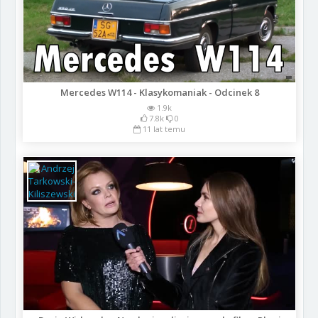
Mercedes W114 - Klasykomaniak - Odcinek 8
1.9k
7.8k
0
11 lat temu