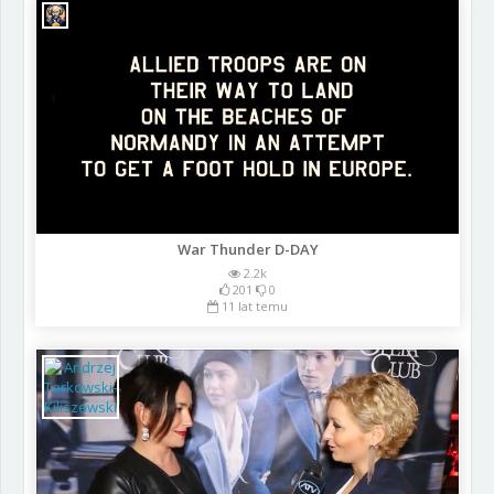
War Thunder D-DAY
2.2k
201
0
11 lat temu