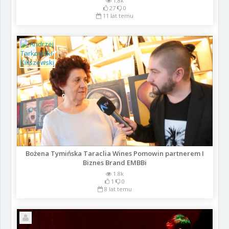
1.8k
27
0
11 lat temu
Bożena Tymińska Taraclia Wines Pomowin partnerem I
Biznes Brand EMBBi
1.8k
1
0
8 lat temu