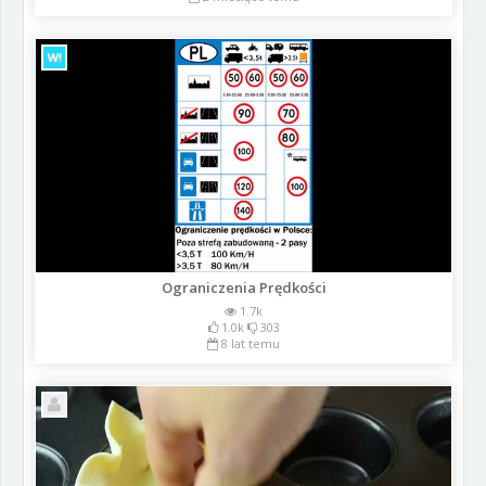
Ograniczenia Prędkości
1.7k
1.0k
303
8 lat temu