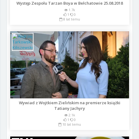
Występ Zespołu Tarzan Boya w Bełchatowie 25.08.2018
1.7k
1
0
8 lat temu
Wywiad z Wojtkiem Zielińskim na premierze książki
Tatiany Jachyry
2.1k
1
0
10 lat temu