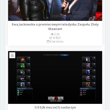
Ewa Jackowska o premierowym teledysku Zespołu Złoty
Maanam
2.2k
10
0
8 lat temu
1/3 h2k mecze(1) nadarzyn