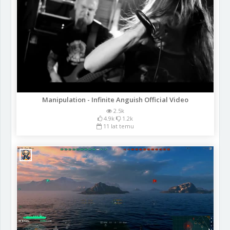
Manipulation - Infinite Anguish Official Video
2.5k
4.9k
1.2k
11 lat temu