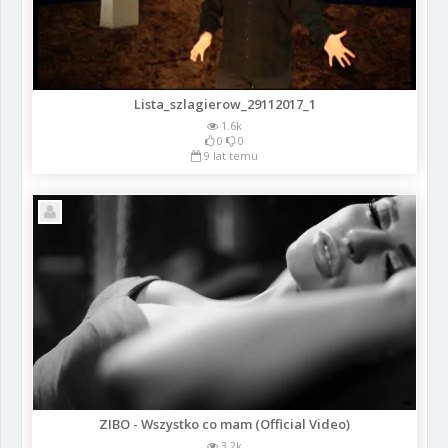
Lista_szlagierow_29112017_1
1.6k
0
0
9 lat temu
ZIBO - Wszystko co mam (Official Video)
3.2k