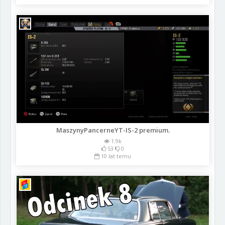
MaszynyPancerneYT-IS-2 premium.
1.9k
53
0
10 lat temu