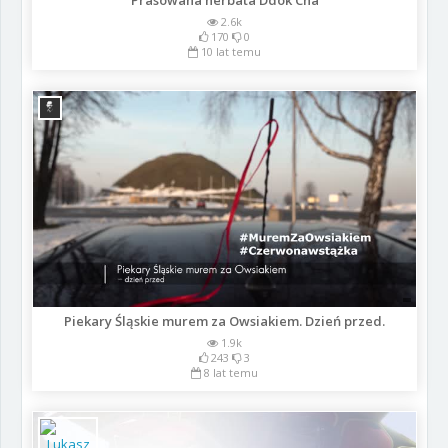
Prasowana herbata Ddok Cha
2.6k
170
0
10 lat temu
Piekary Śląskie murem za Owsiakiem. Dzień przed.
1.9k
243
3
8 lat temu