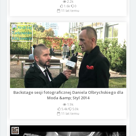
2.2k
1.6k
0
11 lat temu
Backstage sesji fotograficznej Daniela Olbrychskiego dla
Moda &amp; Styl 2014
1.9k
5.4k
5.0k
11 lat temu