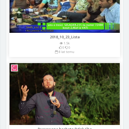
2018_10_23_Lista
1.5k
0
0
8 lat temu