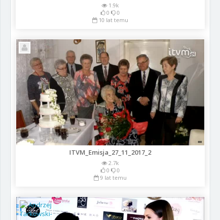
1.9k
0
0
10 lat temu
ITVM_Emisja_27_11_2017_2
2.7k
0
0
9 lat temu