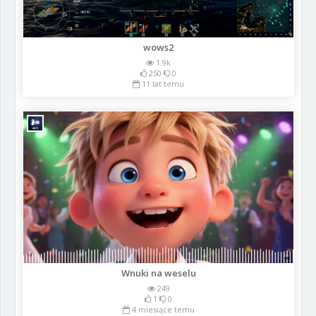
wows2
1.9k
250
0
11 lat temu
Wnuki na weselu
249
1
0
4 miesiące temu