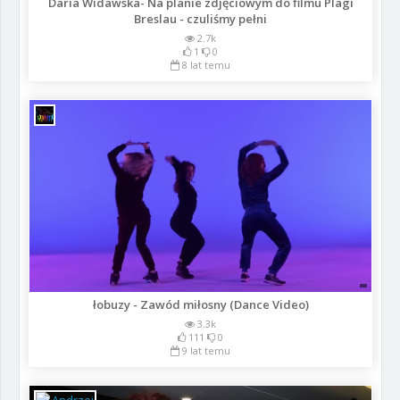
Daria Widawska- Na planie zdjęciowym do filmu Plagi
Breslau - czuliśmy pełni
2.7k
1
0
8 lat temu
łobuzy - Zawód miłosny (Dance Video)
3.3k
111
0
9 lat temu