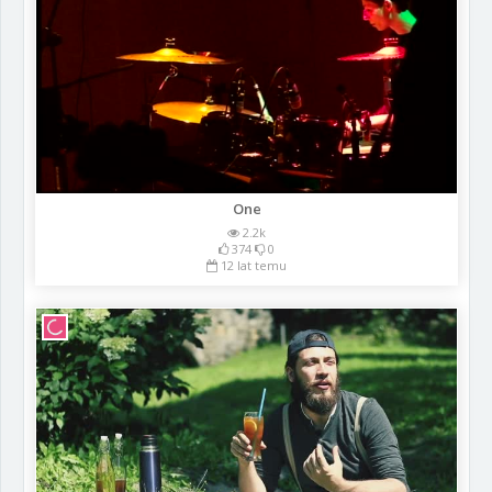
One
2.2k
374
0
12 lat temu