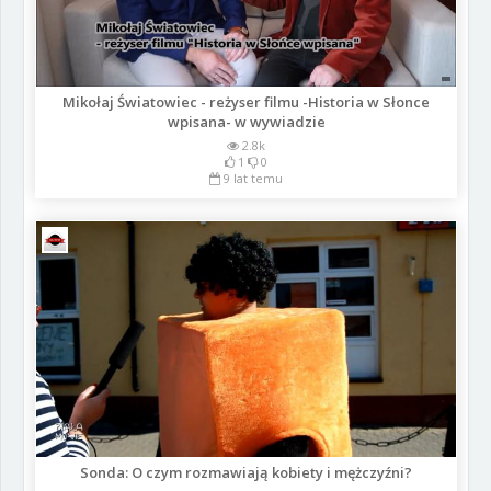
Mikołaj Światowiec - reżyser filmu -Historia w Słonce
wpisana- w wywiadzie
2.8k
1
0
9 lat temu
Sonda: O czym rozmawiają kobiety i mężczyźni?