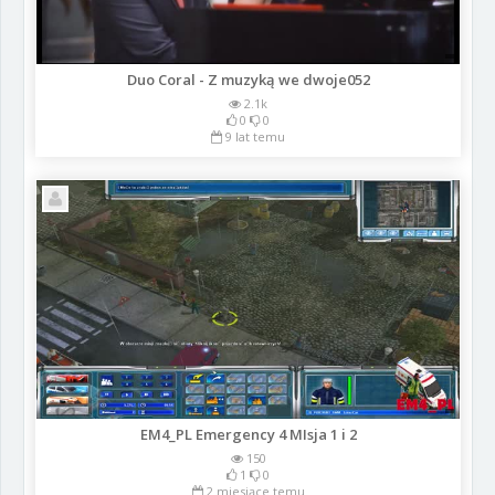
Duo Coral - Z muzyką we dwoje052
2.1k
0
0
9 lat temu
EM4_PL Emergency 4 MIsja 1 i 2
150
1
0
2 miesiące temu