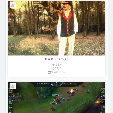
B.A.R. - Pamiec
2.3k
0
0
9 lat temu