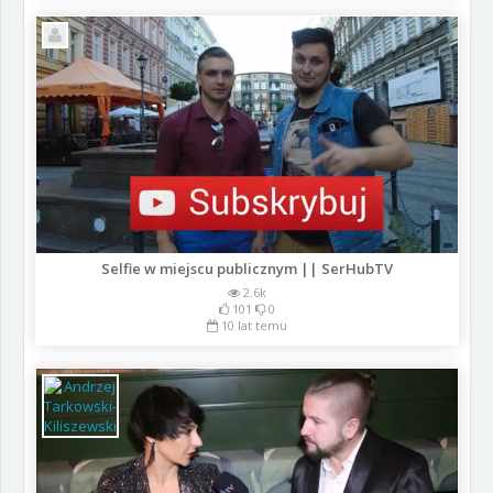
Selfie w miejscu publicznym || SerHubTV
2.6k
101
0
10 lat temu