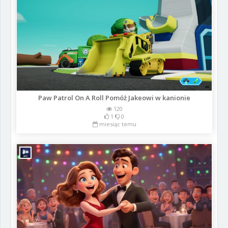
Paw Patrol On A Roll Pomóż Jakeowi w kanionie
120
1
0
miesiąc temu