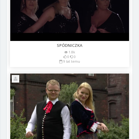
SPÓDNICZKA
1.8k
0
0
9 lat temu