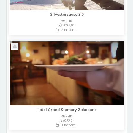
Silvestersause 3.0
2.4k
409
0
12 lat temu
Hotel Grand Stamary Zakopane
2.4k
0
0
11 lat temu