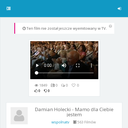
Ten film nie został jeszcze wyemitowany w TV.
1849
0
0
0
0
0
Damian Holecki - Mamo dla Ciebie
jestem
wspolnatv
563 Filmów