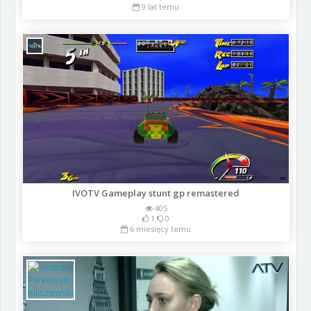
9 lat temu
IVOTV Gameplay stunt gp remastered
405
1
0
6 miesięcy temu