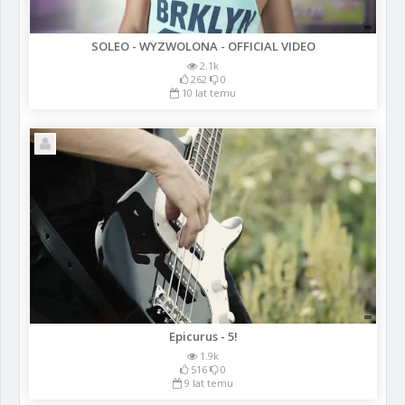
SOLEO - WYZWOLONA - OFFICIAL VIDEO
2.1k
262
0
10 lat temu
Epicurus - 5!
1.9k
516
0
9 lat temu