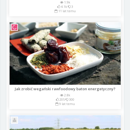
1.9k
4.1k
3
11 lat temu
Jak zrobić wegański rawfoodowy baton energetyczny?
2.8k
205
300
9 lat temu