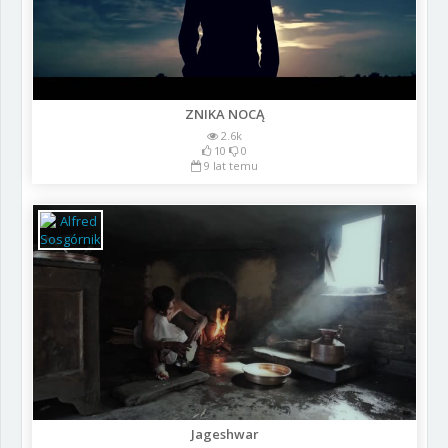
ZNIKA NOCĄ
2.6k
10
0
9 lat temu
Jageshwar