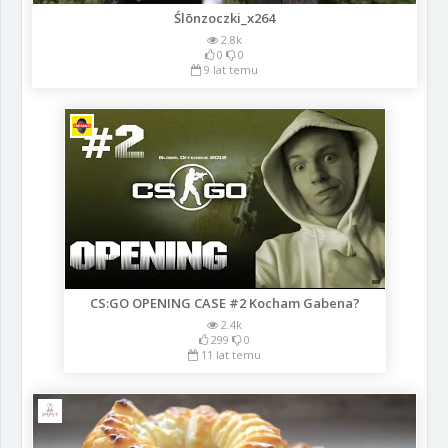
Ślōnzoczki_x264
2.8k
0
0
9 lat temu
CS:GO OPENING CASE #2 Kocham Gabena?
2.4k
299
0
11 lat temu