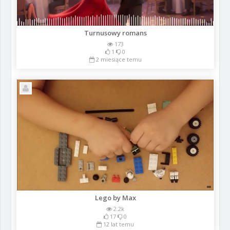
Turnusowy romans
173
1
0
2 miesiące temu
Lego by Max
2.2k
17
0
12 lat temu