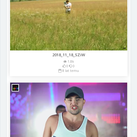
2018_11_18_SZiW
1.8k
0
0
8 lat temu