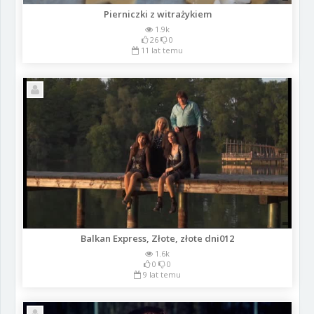
Pierniczki z witrażykiem
1.9k
26
0
11 lat temu
Balkan Express, Złote, złote dni012
1.6k
0
0
9 lat temu