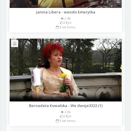
Janina Libera - wesoło Emerytka
2.4k
0
0
8 lat temu
Bernadeta Kowalska - We dwoje3322 (1)
2.8k
0
0
9 lat temu