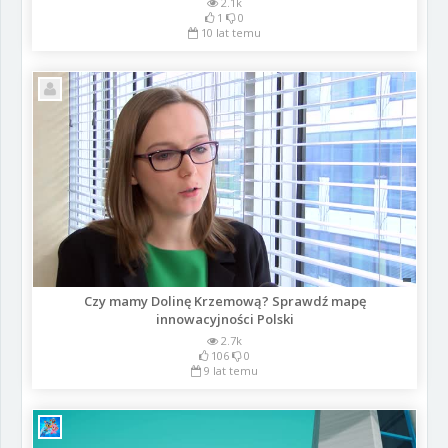
2.1k
1
0
10 lat temu
Czy mamy Dolinę Krzemową? Sprawdź mapę
innowacyjności Polski
2.7k
106
0
9 lat temu