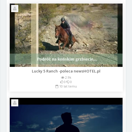
Lucky 5 Ranch -poleca newsHOTEL.pl
2.9k
0
0
10 lat temu