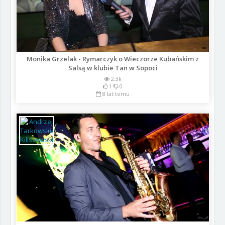
Monika Grzelak - Rymarczyk o Wieczorze Kubańskim z
Salsą w klubie Tan w Sopoci
2.3k
1
0
8 lat temu