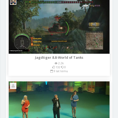
Jagdtiger 8.8-World of Tanks
2.2k
132
0
9 lat temu