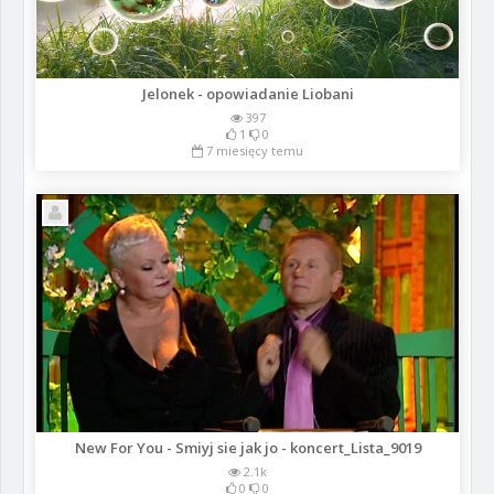
Jelonek - opowiadanie Liobani
397
1
0
7 miesięcy temu
New For You - Smiyj sie jak jo - koncert_Lista_9019
2.1k
0
0