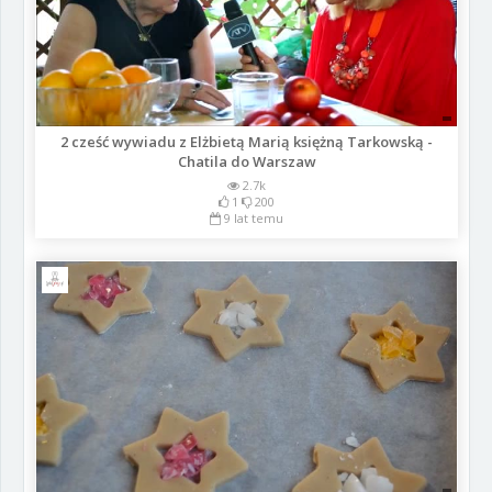
2 cześć wywiadu z Elżbietą Marią księżną Tarkowską -
Chatila do Warszaw
2.7k
1
200
9 lat temu