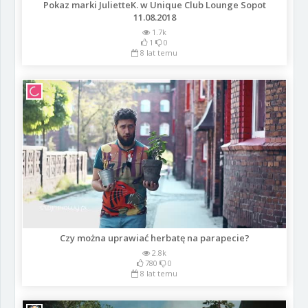
Pokaz marki JulietteK. w Unique Club Lounge Sopot
11.08.2018
1.7k
1
0
8 lat temu
Czy można uprawiać herbatę na parapecie?
2.8k
780
0
8 lat temu