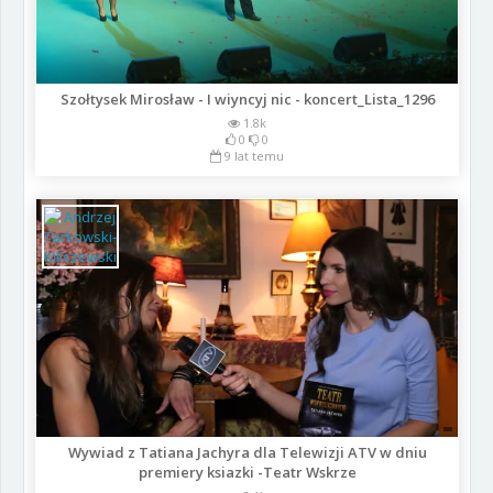
Szołtysek Mirosław - I wiyncyj nic - koncert_Lista_1296
1.8k
0
0
9 lat temu
Wywiad z Tatiana Jachyra dla Telewizji ATV w dniu
premiery ksiazki -Teatr Wskrze