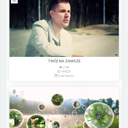
TWÓJ NA ZAWSZE
2.4k
14
0
9 lat temu