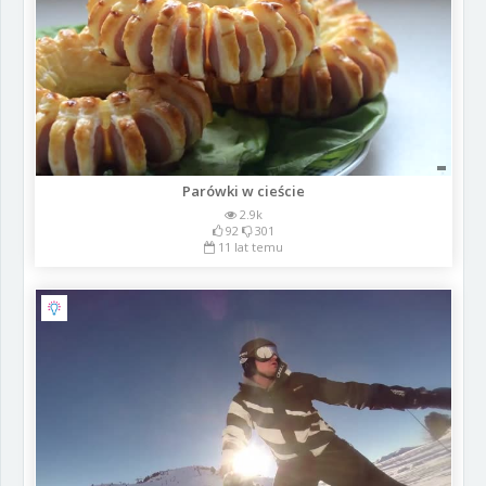
Parówki w cieście
2.9k
92
301
11 lat temu