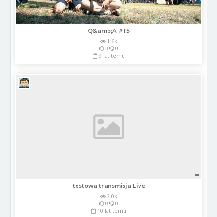
Q&amp;A #15
1.6k
3
0
9 lat temu
testowa transmisja Live
2.0k
0
0
10 lat temu