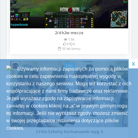
2/4 h2w mecze
1.9k
0
0
10 lat temu
x
Szkic
Używamy informacji zapisanych za pomocą plików
cookies w celu zapewnienia maksymalnej wygody w
korzystaniu z naszego serwisu. Mogą też korzystać z nich
współpracujące z nami firmy badawcze oraz reklamowe.
Jeżeli wyrażasz zgodę na zapisywanie informacji
zawartej w cookies kliknij na „x” w prawym górnym rogu
tej informacji. Jeśli nie wyrażasz zgody, możesz zmienić
w swojej przeglądarce ustawienia dotyczące plików
cookies.
2.Film Szkolny Kochanowski mpg 4