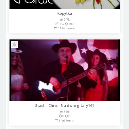
Kopytka
2.7k
357
300
11 lat temu
Stach i Chris - Na dwie gitary161
3.0k
0
0
9 lat temu