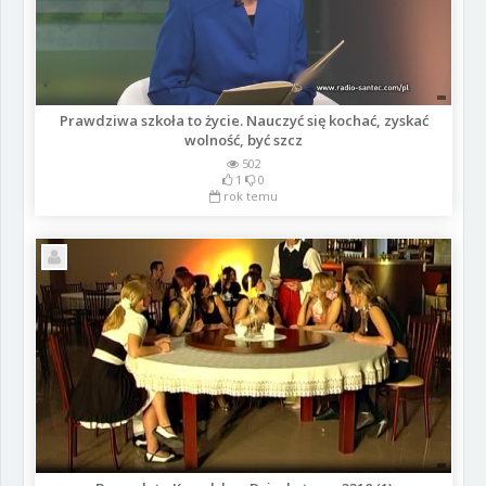
Prawdziwa szkoła to życie. Nauczyć się kochać, zyskać
wolność, być szcz
502
1
0
rok temu