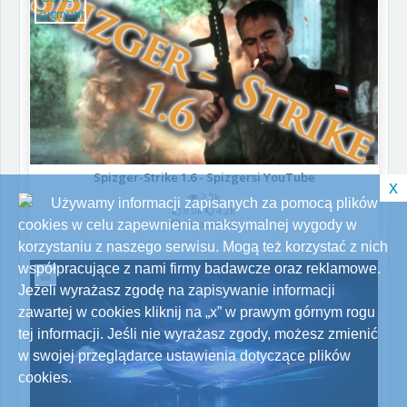
Spizger-Strike 1.6 - Spizgersi YouTube
x
2.8k
Używamy informacji zapisanych za pomocą plików
8.0k
4.2k
11 lat temu
cookies w celu zapewnienia maksymalnej wygody w
korzystaniu z naszego serwisu. Mogą też korzystać z nich
współpracujące z nami firmy badawcze oraz reklamowe.
Jeżeli wyrażasz zgodę na zapisywanie informacji
zawartej w cookies kliknij na „x” w prawym górnym rogu
tej informacji. Jeśli nie wyrażasz zgody, możesz zmienić
w swojej przeglądarce ustawienia dotyczące plików
cookies.