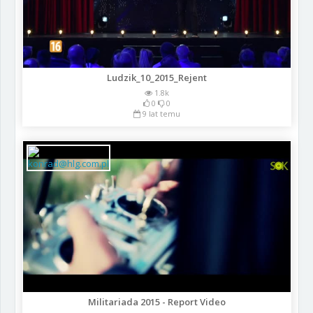
Ludzik_10_2015_Rejent
1.8k
0
0
9 lat temu
Militariada 2015 - Report Video