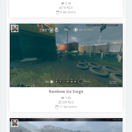
2.5k
10
0
9 lat temu
Rainbow Six Siege
1.8k
200
0
11 lat temu