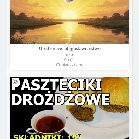
Urodzinowe błogosławieństwo
140
1
0
miesiąc temu