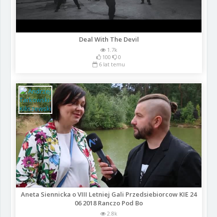
Deal With The Devil
1.7k
100
0
6 lat temu
Aneta Siennicka o VIII Letniej Gali Przedsiebiorcow KIE 24
06 2018 Ranczo Pod Bo
2.8k