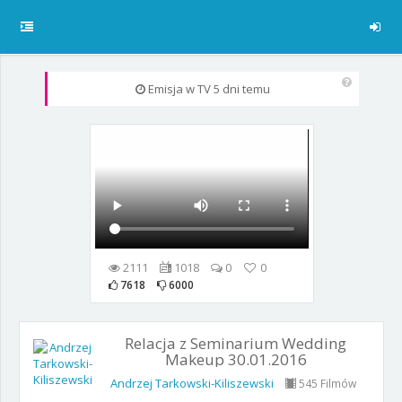
Emisja w TV
5 dni temu
2111
1018
0
0
7618
6000
Relacja z Seminarium Wedding
Makeup 30.01.2016
Andrzej Tarkowski-Kiliszewski
545 Filmów