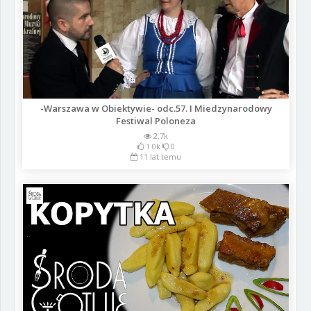
-Warszawa w Obiektywie- odc.57. I Miedzynarodowy
Festiwal Poloneza
2.7k
1.0k
0
11 lat temu