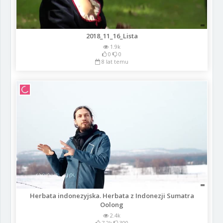
2018_11_16_Lista
1.9k
0
0
8 lat temu
Herbata indonezyjska. Herbata z Indonezji Sumatra
Oolong
2.4k
7.2k
300