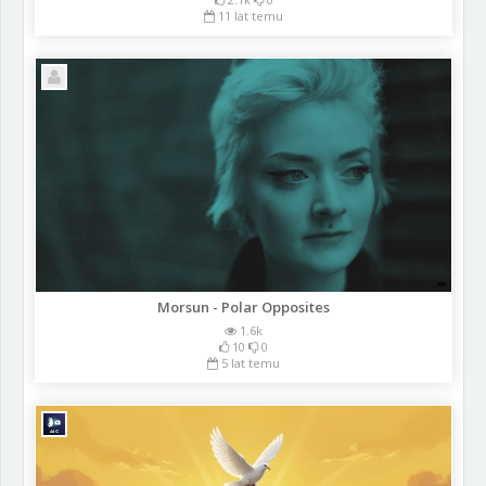
11 lat temu
Morsun - Polar Opposites
1.6k
10
0
5 lat temu