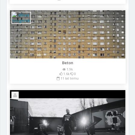
Beton
1.9k
1.6k
0
11 lat temu