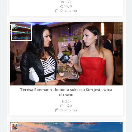
1.7k
0
0
10 lat temu
Teresa Seemann - kobieta sukcesu Kim jest Lwica
Biznesu
3.3k
1
0
10 lat temu