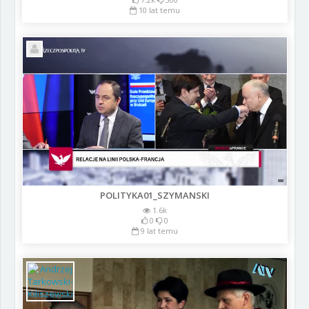
10 lat temu
POLITYKA01_SZYMANSKI
1.6k
0
0
9 lat temu