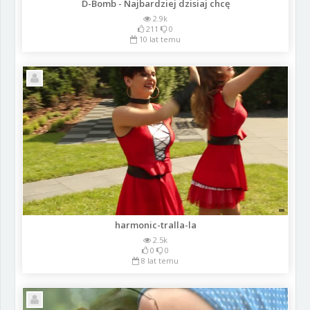
D-Bomb - Najbardziej dzisiaj chcę
2.9k
211
0
10 lat temu
harmonic-tralla-la
2.5k
0
0
8 lat temu