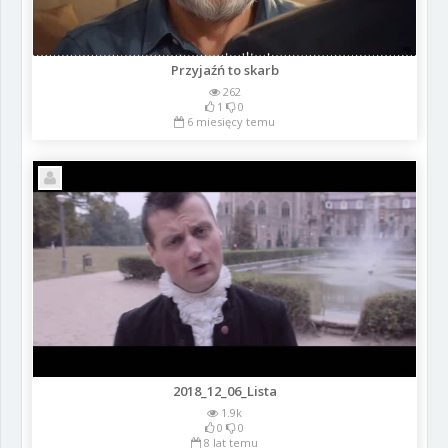
Przyjaźń to skarb
262
1
0
6 miesięcy temu
2018_12_06_Lista
1.9k
0
0
8 lat temu