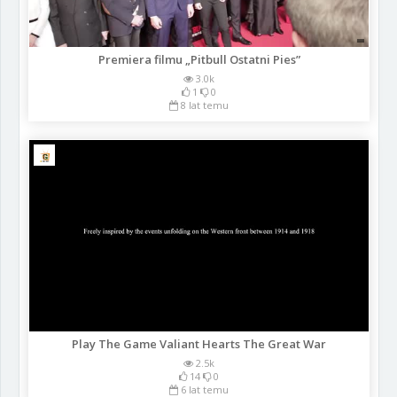
Premiera filmu „Pitbull Ostatni Pies”
3.0k
1
0
8 lat temu
Play The Game Valiant Hearts The Great War
2.5k
14
0
6 lat temu