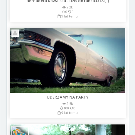
Bernadeta Kowalska - Dzis do tanca3318 (1)
2.2k
0
0
9 lat temu
UDERZAMY NA PARTY
2.5k
100
0
9 lat temu