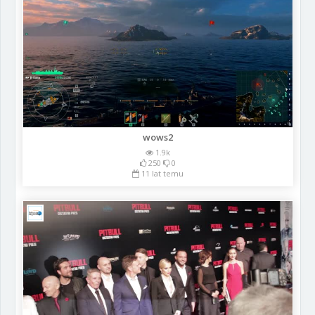
wows2
1.9k
250
0
11 lat temu