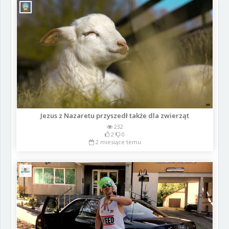
Jezus z Nazaretu przyszedł także dla zwierząt
232
2
0
2 miesiące temu