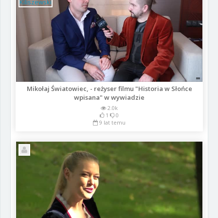
Mikołaj Światowiec, - reżyser filmu "Historia w Słońce
wpisana" w wywiadzie
2.0k
1
0
9 lat temu