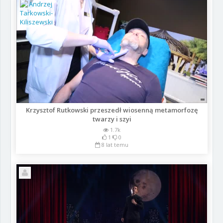
Krzysztof Rutkowski przeszedł wiosenną metamorfozę
twarzy i szyi
1.7k
1
0
8 lat temu