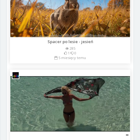
Spacer po lesie - jesień
285
1
0
5 miesięcy temu