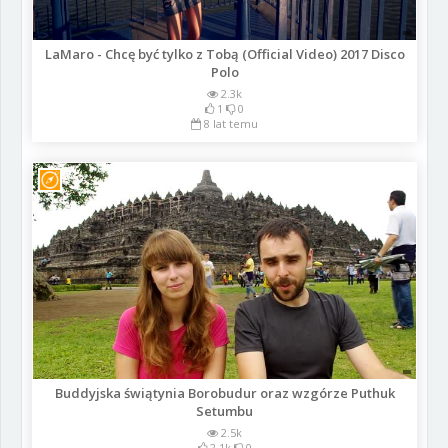
LaMaro - Chcę być tylko z Tobą (Official Video) 2017 Disco
Polo
2.3k
1
0
8 lat temu
Buddyjska świątynia Borobudur oraz wzgórze Puthuk
Setumbu
2.5k
2.1k
0