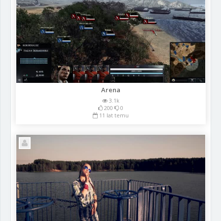
Arena
3.1k
200
0
11 lat temu