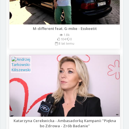
M-different feat. G-mike - Esskeetit
1.8k
104
0
8 lat temu
Katarzyna Cerekwicka - Ambasadorką Kampanii "Piękna
bo Zdrowa - Zrób Badanie"