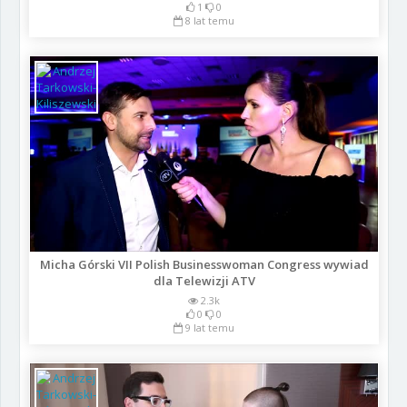
1
0
8 lat temu
Micha Górski VII Polish Businesswoman Congress wywiad
dla Telewizji ATV
2.3k
0
0
9 lat temu