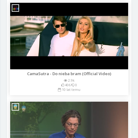
CamaSutra - Do nieba bram (Official Video)
2.9k
406
0
10 lat temu