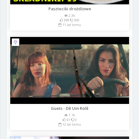
Paszteciki drożdżowe
2.3k
398
300
11 lat temu
Guets - Dê Um Rolê
1.7k
61
0
12 lat temu