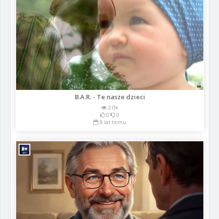
B.A.R. - Te nasze dzieci
2.0k
0
0
8 lat temu