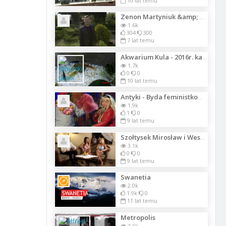
10 lat temu
Zenon Martyniuk &amp; Diego - Ostatni Klaps - Official Video 2015
1.6k
304
300
7 lat temu
Akwarium Kula - 2016r. karmienie. 28.03. =HD
1.7k
0
0
10 lat temu
Antyki - Byda feministkom4023
1.9k
1
0
9 lat temu
Szołtysek Mirosław i Wesołe Trio - Dzisioj razem_Lista_1298
3.1k
0
0
9 lat temu
Swanetia
2.0k
1.9k
0
11 lat temu
Metropolis
2.6k