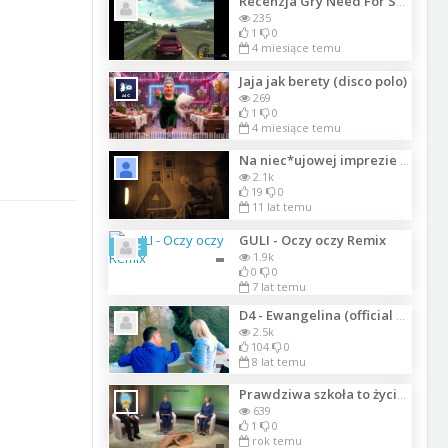
Recenzja Gry Need For Speed Hot Pursuit 2
235
1
0
4 miesiące temu
Jaja jak berety (disco polo)
269
1
0
4 miesiące temu
Na niec*ujowej imprezie Chujowej Pani domu_720
2.1k
19
0
11 lat temu
GULI - Oczy oczy Remix
Szkic
1.9k
0
0
7 lat temu
D4 - Ewangelina (official video) disco polo 2017
2.5k
104
0
8 lat temu
Prawdziwa szkoła to życie. Mówiący Bóg.
639
1
0
rok temu