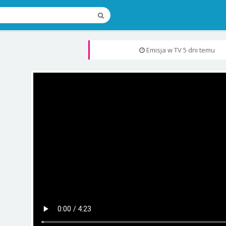
Emisja w TV
5 dni temu