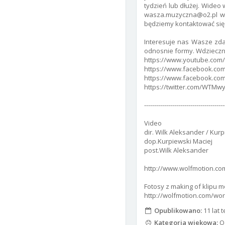
tydzień lub dłużej. Wideo 
wasza.muzyczna@o2.pl wra
będziemy kontaktować się w
Interesuje nas Wasze zdan
odnosnie formy. Wdzieczn
https://www.youtube.co
https://www.facebook.com
https://www.facebook.com
https://twitter.com/WTMw
----------------------------------------
Video
dir. Wilk Aleksander / Kur
dop.Kurpiewski Maciej
post.Wilk Aleksander
http://www.wolfmotion.co
Fotosy z making of klipu 
http://wolfmotion.com/wo
Opublikowano:
11 lat 
Kategoria wiekowa:
Od