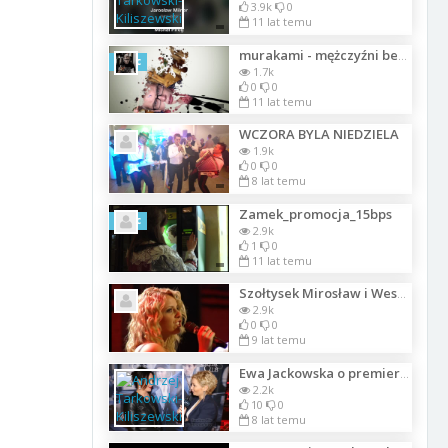
3.9k
0
11 lat temu
murakami - mężczyźni bez kobiet
Szkic
1.7k
0
0
11 lat temu
WCZORA BYLA NIEDZIELA
1.9k
0
0
8 lat temu
Zamek_promocja_15bps
Szkic
2.9k
1
0
11 lat temu
Szołtysek Mirosław i Wesołe Trio - Kiedy powiy sie tak - koncert_Lista_1299
2.9k
0
0
9 lat temu
Ewa Jackowska o premierowym teledysku Zespołu Złoty Maanam
2.2k
10
0
8 lat temu