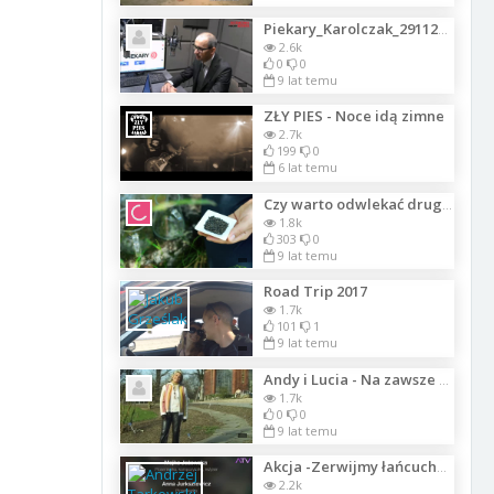
Piekary_Karolczak_29112017
2.6k
0
0
9 lat temu
ZŁY PIES - Noce idą zimne
2.7k
199
0
6 lat temu
Czy warto odwlekać drugie parzenie zielonej herbaty?
1.8k
303
0
9 lat temu
Road Trip 2017
1.7k
101
1
9 lat temu
Andy i Lucia - Na zawsze ty i ja
1.7k
0
0
9 lat temu
Akcja -Zerwijmy łańcuchy- na Placu Zamkowym
2.2k