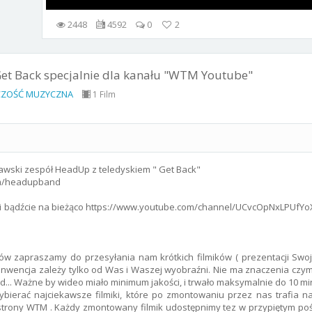
2448
4592
0
2
et Back specjalnie dla kanału "WTM Youtube"
ZOŚĆ MUZYCZNA
1 Film
awski zespół HeadUp z teledyskiem " Get Back"
om/headupband
 i bądźcie na bieżąco https://www.youtube.com/channel/UCvcOpNxLPUfY
w zapraszamy do przesyłania nam krótkich filmików ( prezentacji Swo
onwencja zależy tylko od Was i Waszej wyobraźni. Nie ma znaczenia czym
td... Ważne by wideo miało minimum jakości, i trwało maksymalnie do 10 mi
bierać najciekawsze filmiki, które po zmontowaniu przez nas trafia 
 strony WTM . Każdy zmontowany filmik udostępnimy tez w przypiętym poś