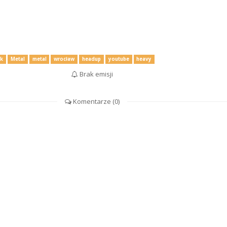
ck
Metal
metal
wrocław
headup
youtube
heavy
Brak emisji
Komentarze (
0
)