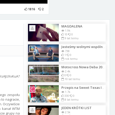
1816
2
MAGDALENA
1.9k
10
0
9 lat temu
Jesteśmy wolnymi wspólnotami. Część 06
738
1
0
rok temu
Motocross Nowa Deba 2014
2.4k
0
0
oXsAJUXvKuA?
10 lat temu
Przepis na Sweet Texas Ice Tea
1.7k
jego zespołu
330
0
 to nagracie,
8 lat temu
n. Oczywiście
JEDEN KRÓTKI LIST
na kanał WTM
2.5k
cie grupy na