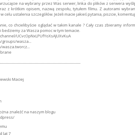
wrzucajcie na wybrany przez Was serwer, linka do plików z serwera wyślij
z z krótkim opisem, nazwą zespołu, tytułem filmu. Z autorami wybran
 celu ustalenia szczegółów. Jeżeli macie jakieś pytania, piszcie, komentuj
ie, co chcielibyście oglądać w takim kanale ? Cały czas zbieramy info
i bedziemy za Wasza pomoc w tym temacie.
m/channel/UCvcOpNxLPUfYoXsAJUXvKuA
/groups/wasza...
/wasza.tworcz...
ybrane
-------------------------------------------------------------------
piewski Maciej
m
można znaleźć na naszym blogu
rdpress/
temu
 lat 7