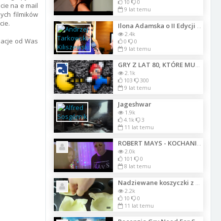
10
0
cie na e mail
9 lat temu
ych filmików
cie.
Ilona Adamska o II Edycji Gali Diamenty Kobiecego Biznesu 2017
2.4k
rmacje od Was
0
0
9 lat temu
GRY Z LAT 80, KTÓRE MUSISZ ZNAĆ
2.1k
103
300
9 lat temu
Jageshwar
1.9k
4.1k
3
11 lat temu
ROBERT MAYS - KOCHANIE NA ŚNIADANIE mp4
2.0k
101
0
8 lat temu
Nadziewane koszyczki z ciasta francuskiego
2.2k
10
0
11 lat temu