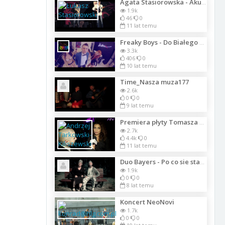
Agata Stasiorowska - Akurat -Pa, pa, pa
1.9k
46
0
11 lat temu
Freaky Boys - Do Białego Rana (Official Video)
3.3k
406
0
10 lat temu
Time_Nasza muza177
2.6k
0
0
9 lat temu
Premiera płyty Tomasza Luberta
2.7k
4.4k
0
11 lat temu
Duo Bayers - Po co sie starać
1.9k
0
0
8 lat temu
Koncert NeoNovi
1.7k
0
0