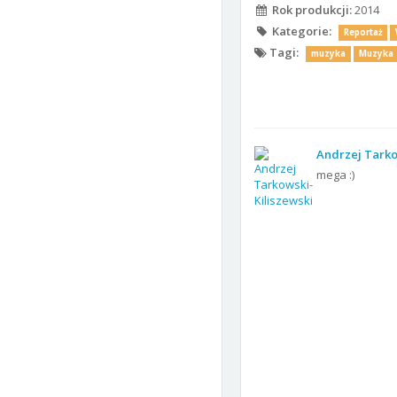
Rok produkcji:
2014
Kategorie:
Reportaż
Tagi:
muzyka
Muzyka
Andrzej Tarko
mega :)