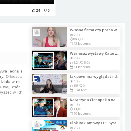
24
0
Własna firma czy praca w korporacji - co lepsze?
2.4k
80
1
12 lat temu
Wernisaż wystawy Katarzyny Czajki i Michaa Czajki w DORUM ART
2.4k
5.2k
5.0k
11 lat temu
bywa jedną z
ry. Orkiestra
Jak powinna wyglądać i działać wyszukiwarka? | UX bez żargonu
działu w niej
1.9k
153
0
niej, chór i
8 lat temu
łyszeć w ich
Katarzyna Cichopek o na VI POLISH BUSINESSWOMAN CONGRESS
1.6k
1
0
10 lat temu
Blok Reklamowy LCS Systemy
2.7k