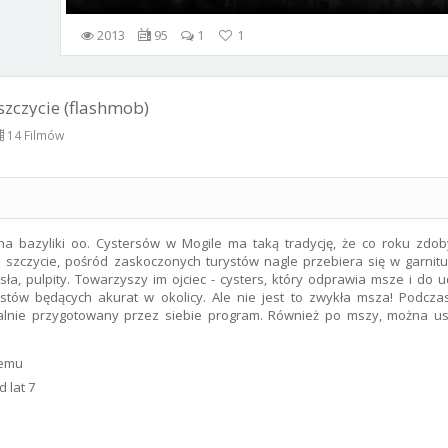
2013
95
1
1
szczycie (flashmob)
14 Filmów
na bazyliki oo. Cystersów w Mogile ma taką tradycję, że co roku zdo
a szczycie, pośród zaskoczonych turystów nagle przebiera się w garnitu
sła, pulpity. Towarzyszy im ojciec - cysters, który odprawia msze i do u
stów będących akurat w okolicy. Ale nie jest to zwykła msza! Podczas 
jalnie przygotowany przez siebie program. Również po mszy, można us
temu
 lat 7