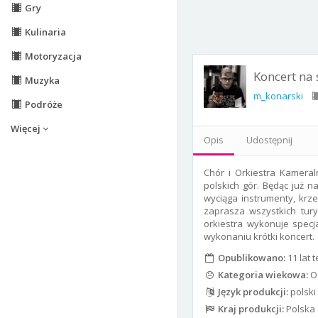
Gry
Kulinaria
Motoryzacja
Koncert na 
Muzyka
m_konarski
Podróże
Więcej
Opis
Udostępnij
Chór i Orkiestra Kameral
polskich gór. Będąc już n
wyciąga instrumenty, krze
zaprasza wszystkich tury
orkiestra wykonuje spec
wykonaniu krótki koncert.
Opublikowano:
11 lat 
Kategoria wiekowa:
Od
Język produkcji:
polski
Kraj produkcji:
Polska