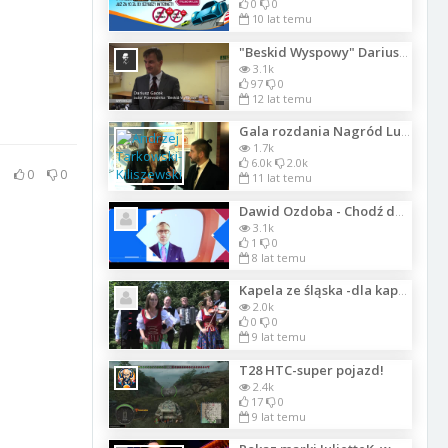
0
0
10 lat temu
"Beskid Wyspowy" Dariusza Gacka
3.1k
97
0
12 lat temu
Gala rozdania Nagród Luksusowej Marki Roku 2014
1.7k
6.0k
2.0k
0
0
11 lat temu
Dawid Ozdoba - Chodź do wujka .
3.1k
1
0
8 lat temu
Kapela ze śląska -dla kapeli
2.0k
0
0
9 lat temu
T28 HTC-super pojazd!
2.4k
17
0
9 lat temu