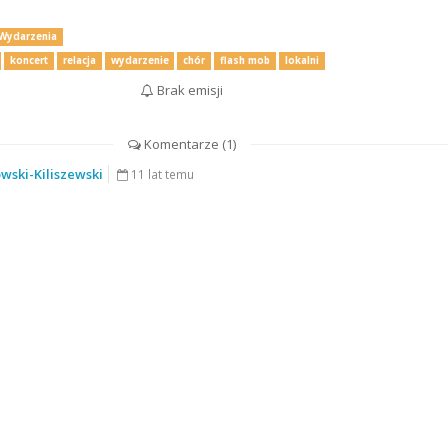
Wydarzenia
koncert
relacja
wydarzenie
chór
flash mob
lokalni
Brak emisji
Komentarze (
1
)
wski-Kiliszewski
11 lat temu