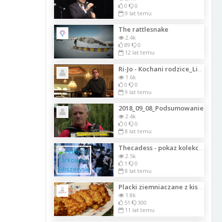
0
0
9 lat temu
The rattlesnake
2.4k
89
0
12 lat temu
Ri-Jo - Kochani rodzice_Lista_1996
1.6k
0
0
9 lat temu
2018_09_08_Podsumowanie
2.4k
0
0
8 lat temu
Thecadess - pokaz kolekcji wiosna - lato 2018 Muzeum Etnograficzne w Warszawie
2.5k
1
0
8 lat temu
Placki ziemniaczane z kiszoną kapustą
1.8k
51
300
11 lat temu