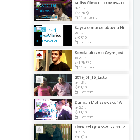
Kulisy filmu II. ILUMINATICON ATV
1.8k
2.7k
0
11 lat temu
Kayra o marce obuwia Niny Basco czerwiec 2017 r. Warszawa
Szkic
1.7k
0
0
9 lat temu
Sonda uliczna: Czym jest szczęście?
2.1k
1.7k
0
11 lat temu
2019_01_15_Lista
1.5k
0
0
8 lat temu
Damian Maliszewski: "Wiosną ukaże się moja płyta"
2.0k
1
0
8 lat temu
Lista_szlagierow_27_11_2017_1
1.7k
0
0