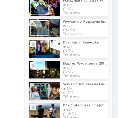
Pokaz marki JulietteK. w Unique Club Lounge Sopot 11.08.2018
1.7k
1
0
8 lat temu
Wywiad do Magazynu Imperium Kobiet z Mansem Zelmerlowem zrealizowany przez ATV
2.0k
60
0
10 lat temu
Duet Karo - Zoneczka
2.9k
0
0
9 lat temu
Ekspres_Wydarzenia_29112017
2.0k
0
0
9 lat temu
Sonia Chruścińska na Fashionphilosophy Fashion Week Berlin, 02.07.2018
2.5k
1
0
8 lat temu
D4 - Zostań tu ze mną(oficjalne wideo)
2.2k
100
0
7 lat temu