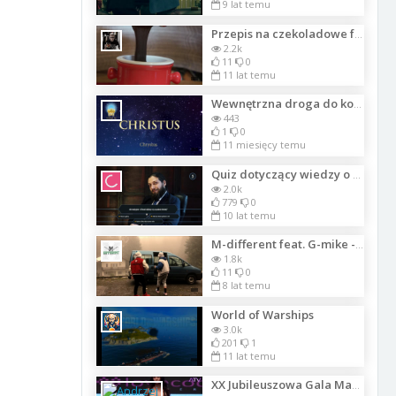
9 lat temu
Przepis na czekoladowe fondue
2.2k
11
0
11 lat temu
Wewnętrzna droga do kosmicznej świadomości. Część 18
443
1
0
11 miesięcy temu
Quiz dotyczący wiedzy o herbacie
2.0k
779
0
10 lat temu
M-different feat. G-mike - Ciucholand
1.8k
11
0
8 lat temu
World of Warships
3.0k
201
1
11 lat temu
XX Jubileuszowa Gala Magazynu Moda i Styl