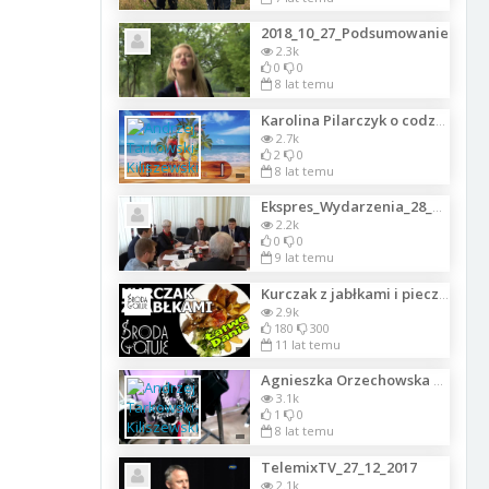
2018_10_27_Podsumowanie
2.3k
0
0
8 lat temu
Karolina Pilarczyk o codziennym treningu do międzynarodowych zawodów sportowyc
2.7k
2
0
8 lat temu
Ekspres_Wydarzenia_28_11_2017
2.2k
0
0
9 lat temu
Kurczak z jabłkami i pieczone ziemniaki
2.9k
180
300
11 lat temu
Agnieszka Orzechowska reklamuje bieliznę erotyczną - sesja fotograficzna
3.1k
1
0
8 lat temu
TelemixTV_27_12_2017
2.1k