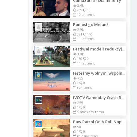
CamaSutra - Dla mnie Ty
2.6k
209
10
10 lat temu
Poniósł go Melanż
2.9k
381
140
11 lat temu
Festiwal modeli redukcyjnych Bytom 2015
1.8k
150
0
11 lat temu
Jesteśmy wolnymi wspólnotami. Część 04
755
1
0
rok temu
IVOTV Gameplay Crash Bandicoot 4
255
1
0
5 miesięcy temu
Paw Patrol On A Roll Napraw most dla królików
98
1
0
miesiąc temu