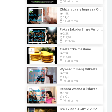
10 lat temu
Zbliżająca się Impreza Orange Video Fest - Fantasy Expo 2015
1.8k
0
1
11 lat temu
Pokaz Jakoba Birge Vision kolekcja wiosna-lato 2018 Nowy Świat Muzyki 24.05.201
2.2k
11
0
9 lat temu
Ciasteczka maślane
2.9k
41
0
11 lat temu
Wywiad z Inarą Vilkaste w Rydze dla ATV na temat wydanej ksiązki
2.9k
1
0
10 lat temu
Renata Wrona o ksiazce -Kobieta Szczesliwa- na I Koktajlu Kobiet Sukcesu
1.9k
1
0
10 lat temu
IVOTV odc 3 GRY Z 2022 ROKU