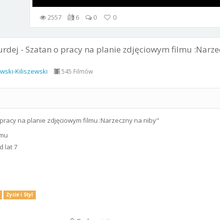
2557
6
0
0
rdej - Szatan o pracy na planie zdjęciowym filmu :Narze
wski-Kiliszewski
545 Filmów
 pracy na planie zdjęciowym filmu :Narzeczny na niby"
emu
 lat 7
Życie i Styl