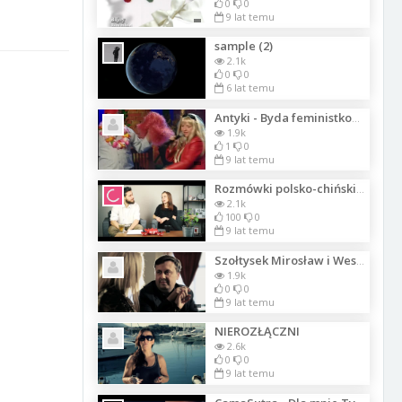
0
0
9 lat temu
sample (2)
2.1k
0
0
6 lat temu
Antyki - Byda feministkom4023
1.9k
1
0
9 lat temu
Rozmówki polsko-chińskie z Olgą
2.1k
100
0
9 lat temu
Szołtysek Mirosław i Wesołe Trio - Kiedy powiy sie tak_Lista_1302
1.9k
0
0
9 lat temu
NIEROZŁĄCZNI
2.6k
0
0
9 lat temu