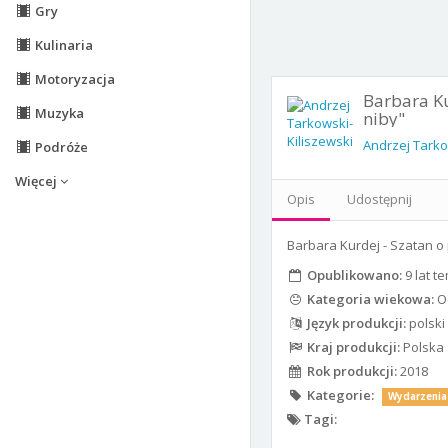
Gry
Kulinaria
Motoryzacja
Barbara Ku
Muzyka
niby"
Andrzej Tarko
Podróże
Więcej
Opis
Udostępnij
Barbara Kurdej - Szatan o
Opublikowano:
9 lat t
Kategoria wiekowa:
Od
Język produkcji:
polski
Kraj produkcji:
Polska
Rok produkcji:
2018
Kategorie:
Wydarzenia
Tagi: