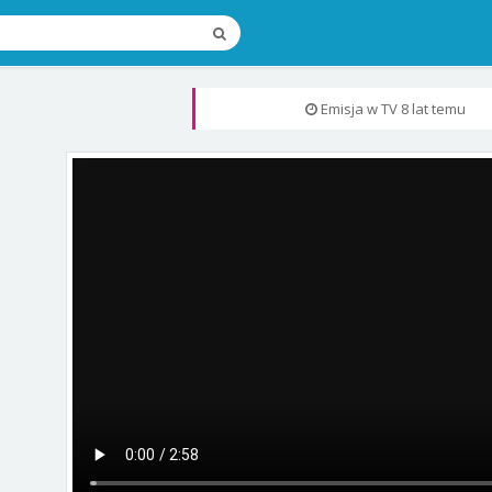
Emisja w TV
8 lat temu