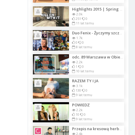
Highlights 2015 | Spring masters 2 - CS GO
2.0k
251
0
11 lat temu
Duo Fenix - Życzymy szczęścia
1.7k
0
0
8 lat temu
odc. 89 Warszawa w Obiektywie produkcji Telewizji ATV sp.z o.o., - Relacja z
2.2k
1
0
10 lat temu
RAZEM TY I JA
3.1k
130
0
9 lat temu
POWIEDZ
2.2k
10
0
9 lat temu
Przepis na kresową herbatę z pigwą
2.4k