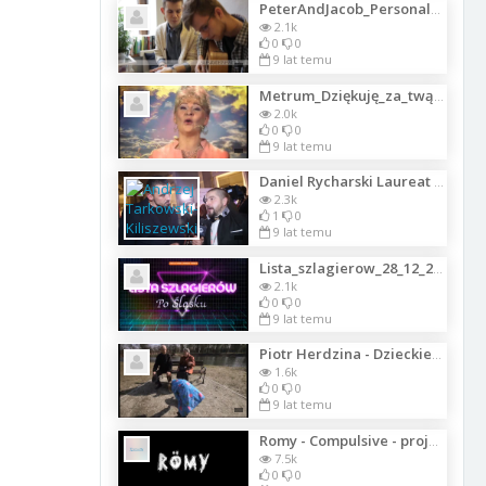
PeterAndJacob_PersonalAngel
2.1k
0
0
9 lat temu
Metrum_Dziękuję_za_twą_miłość117
2.0k
0
0
9 lat temu
Daniel Rycharski Laureat nagrody w kategorii- Sztuki Wizualne o Gali Paszporty P
2.3k
1
0
9 lat temu
Lista_szlagierow_28_12_2017_1
2.1k
0
0
9 lat temu
Piotr Herdzina - Dzieckiem być147
1.6k
0
0
9 lat temu
Romy - Compulsive - projekt na PolakPotrafi
7.5k
0
0