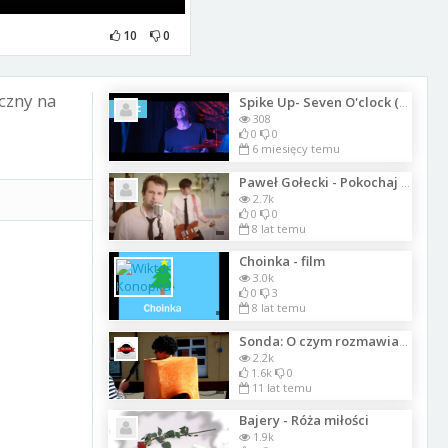
10
0
czny na
Spike Up- Seven O'clock (Official Video) (3) (1)
Szkic
308
0
0
6 miesięcy temu
Paweł Gołecki - Pokochaj mnie Ewo
2.7k
0
0
8 lat temu
Choinka - film
3.0k
0
3
8 lat temu
Sonda: O czym rozmawiają kobiety i mężczyźni?
2.2k
1.6k
0
11 lat temu
Bajery - Róża miłości
1.9k