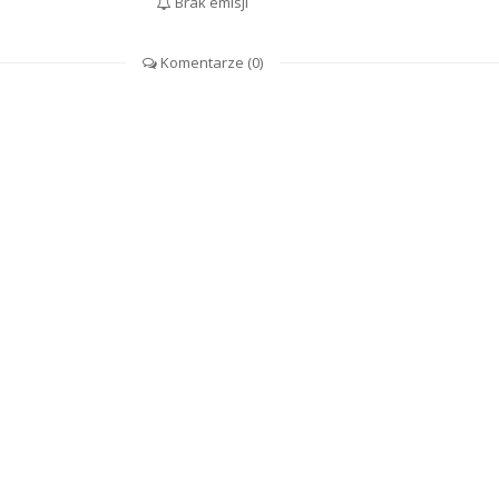
Brak emisji
Komentarze (
0
)