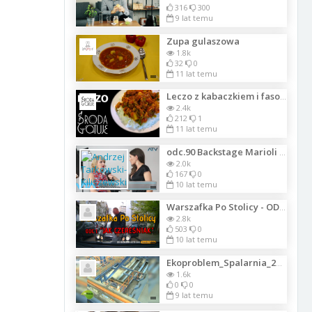
316
300
9 lat temu
Zupa gulaszowa
1.8k
32
0
11 lat temu
Leczo z kabaczkiem i fasolą
2.4k
212
1
11 lat temu
odc.90 Backstage Marioli i Adama Turbiarz z sesji fotograficznej z gwiazdami 18
2.0k
167
0
10 lat temu
Warszafka Po Stolicy - ODC. 1. "Jak czereśniak"
2.8k
503
0
10 lat temu
Ekoproblem_Spalarnia_27_11_2017
1.6k
0
0
9 lat temu