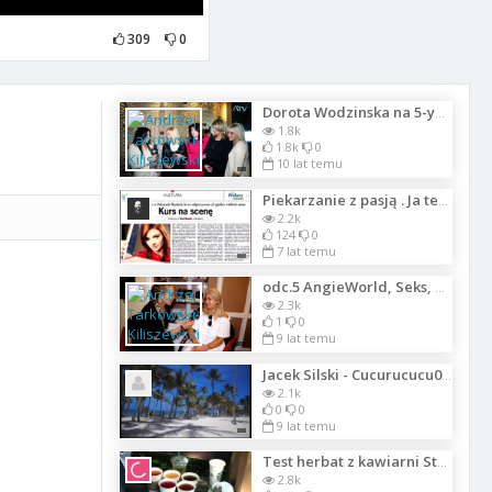
309
0
Dorota Wodzinska na 5-ych Urodzinach magazynu -Imperium Kobiet- Ilony Adamskiej
1.8k
1.8k
0
10 lat temu
Piekarzanie z pasją . Ja też tak chcę. - odc.4 - Wokalistka Sonia Maselik
2.2k
124
0
7 lat temu
odc.5 AngieWorld, Seks, wakacje i przygody życiowe Izabeli Kisio-Skorupy
2.3k
1
0
9 lat temu
Jacek Silski - Cucurucucu085
2.1k
0
0
9 lat temu
Test herbat z kawiarni Starbucks
2.8k