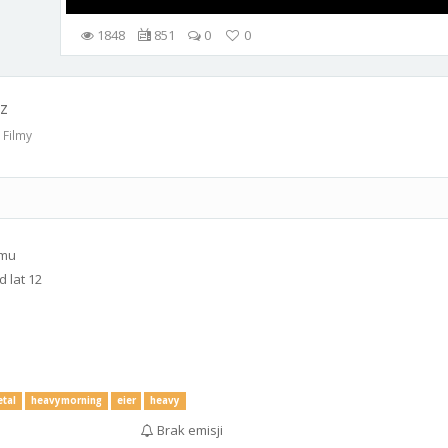
1848
851
0
0
z
 Filmy
emu
 lat 12
tal
heavymorning
eier
heavy
Brak emisji