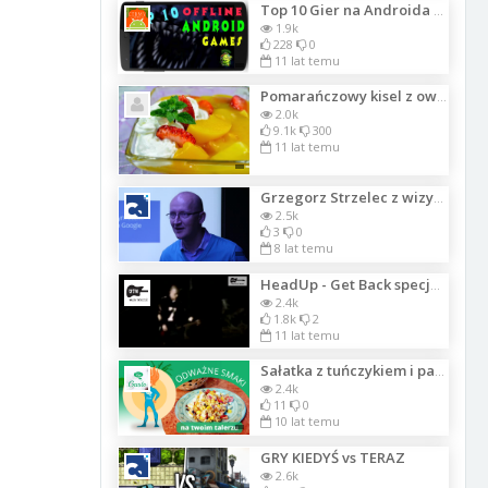
Top 10 Gier na Androida 2015 (Offline)
1.9k
228
0
11 lat temu
Pomarańczowy kisel z owocami
2.0k
9.1k
300
11 lat temu
Grzegorz Strzelec z wizytą w Cyrek Digital
2.5k
3
0
8 lat temu
HeadUp - Get Back specjalnie dla kanału "WTM Youtube"
2.4k
1.8k
2
11 lat temu
Sałatka z tuńczykiem i papryką, czyli odważne smaki na Twoim talerzu!
2.4k
11
0
10 lat temu
GRY KIEDYŚ vs TERAZ
2.6k