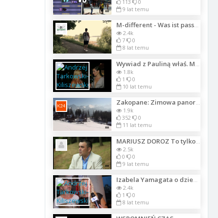
113
0
9 lat temu
M-different - Was ist passiert (prod.BarT)
2.4k
7
0
8 lat temu
Wywiad z Pauliną właś. Marki Bizuteria Thomas dla ATV na gali Moda i Styl
1.8k
1
0
10 lat temu
Zakopane: Zimowa panorama Tatr w słońcu
1.9k
352
0
11 lat temu
MARIUSZ DOROZ To tylko sen112
2.5k
0
0
9 lat temu
Izabela Yamagata o dziewiątej edycji Targów Fashionweare B2B w Centrum Promocj
2.4k
1
0
8 lat temu