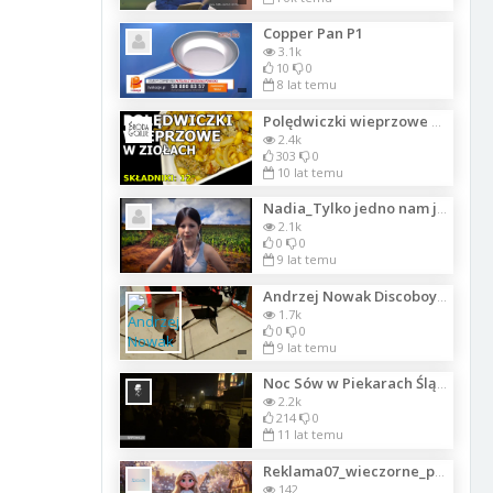
Copper Pan P1
3.1k
10
0
8 lat temu
Polędwiczki wieprzowe w ziołach z jabłkami i cebulką
2.4k
303
0
10 lat temu
Nadia_Tylko jedno nam jeszcze zostaje140
2.1k
0
0
9 lat temu
Andrzej Nowak Discoboys Discobeat - Aśka kochała mnie
1.7k
0
0
9 lat temu
Noc Sów w Piekarach Śląskich
2.2k
214
0
11 lat temu
Reklama07_wieczorne_pasmo_taneczne_i_YT
142