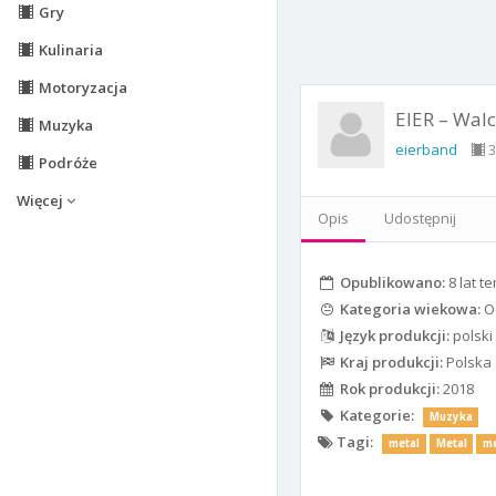
Gry
Kulinaria
Motoryzacja
EIER – Walc
Muzyka
eierband
3
Podróże
Więcej
Opis
Udostępnij
Opublikowano:
8 lat t
Kategoria wiekowa:
Od
Język produkcji:
polski
Kraj produkcji:
Polska
Rok produkcji:
2018
Kategorie:
Muzyka
Tagi:
metal
Metal
me