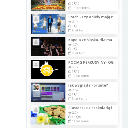
0
0
14 dni temu
Stach - Czy Anioły mają rogi157
2.1k
0
0
9 lat temu
Kapela ze śląska-dla mamy 2
1.7k
0
0
9 lat temu
POCIĄG PERKUSYJNY- OGÓLNOPOLSKIE WARSZTATY PERKUSYJNE 2014
1.8k
1
2
12 lat temu
Jak wygląda Fortnite?
2.5k
1
0
9 lat temu
Ciasteczka z czekoladą i cukierkami z orzechami
2.0k
45
0
11 lat temu