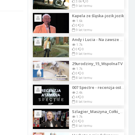
3.6k
0
9 lat temu
Kapela ze śląska-jozik jozik
1.6k
0
0
9 lat temu
Andy i Lucia - Na zawsze ty i ja
1.7k
0
0
9 lat temu
29urodziny_15_WspolnaTV
1.7k
0
0
8 lat temu
007 Spectre - recenzja ostatniego Bonda
2.4k
4
0
8 lat temu
Szlagier_Maszyna_Cołki_życie_w_gumolicie
1.7k
0
0
8 lat temu