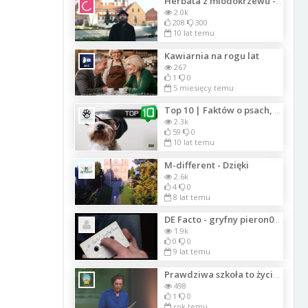
Herbata z miodokrzewu - Honeybush
2.0k
208
300
10 lat temu
Kawiarnia na rogu lat
267
1
0
5 miesięcy temu
Top 10 | Faktów o psach, których mogłeś nie wiedzieć | SpinkaFun
2.3k
59
0
10 lat temu
M-different - Dzięki
2.6k
4
0
8 lat temu
DE Facto - gryfny pieron042
1.9k
0
0
9 lat temu
Prawdziwa szkoła to życie. Nauczyć się kochać, zyskać wolność, być szcz
498
1
0
rok temu