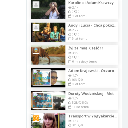
Karolina i Adam Krawczyk - Biała Róża
2.1k
0
0
9 lat temu
Andy i Lucia - Chca pokozac wom Heimat
2.2k
0
0
9 lat temu
Żyj ze mną. Część 11
335
1
0
6 miesięcy temu
Adam Krajewski - Oczarowałaś Mnie (Official Video Clip) 2016
1.7k
603
0
8 lat temu
Doroty Wodzińskiej - Metamorfozy Gwiazd: Andżelika Piechowiak
1.7k
5.2k
5.0k
11 lat temu
Transport w Yogyakarcie - Autobusy Trans Jogja
1.8k
301
0