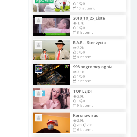
1
0
10 lat temu
2018_10_25_Lista
1.7k
0
0
8 lat temu
B.A.R. - Ster życia
2.2k
0
0
8 lat temu
998 pogromcy ognia
3.1k
1
0
7 lat temu
TOP LEJDI
Szkic
2.0k
0
0
9 lat temu
Koronawirus
2.9k
202
200
6 lat temu