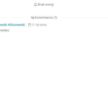
Brak emisji
Komentarze (
1
)
wski-Kiliszewski
11 lat temu
 wideo