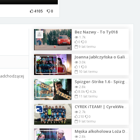
4105
0
Bez Nazwy - To Ty018
1.7k
0
0
9 lat temu
Joanna Jabłczyńska o Gali Lwice Biznesu 2016
3.0k
1
0
10 lat temu
nadchodzącej
Spizger-Strike 1.6 - Spizgersi YouTube
2.8k
8.0k
4.2k
11 lat temu
CYREK iTEAM! | CyrekWeek #5
2.7k
210
0
9 lat temu
Męska alkoholowa Loża Dzentelmenów
2.8k