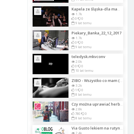
Kapela ze śląska-dla mamy 2
1.7k
0
0
9 lat temu
Piekary_Banka_22_12_2017
1.7k
0
0
9 lat temu
teledysk.mkvconv
2.0k
0
0
10 lat temu
ZIBO - Wszystko co mam (Official Video)
3.2k
1
0
8 lat temu
Czy można uprawiać herbatę na parapecie?
2.8k
780
0
8 lat temu
Via Gusto lekiem na rutynę w Twojej kuchni! - prezentacja vloga
2.4k