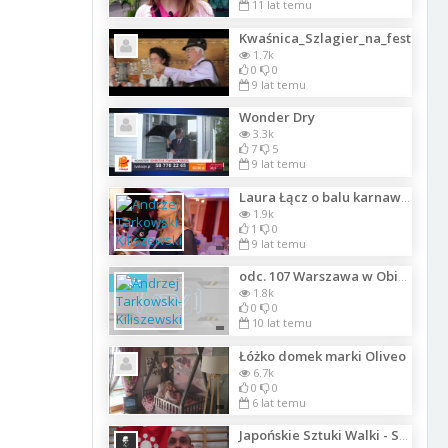
11 lat temu
Kwaśnica_Szlagier_na_fest
1.7k
0
0
9 lat temu
Wonder Dry
3.3k
7
5
9 lat temu
Laura Łącz o balu karnawałowym 2017 Klubu Integracji Europejskiej
1.9k
1
0
9 lat temu
odc. 107 Warszawa w Obiektywie. 6. Edycja akcji Sodka Paczka
Szkic
1.8k
0
0
10 lat temu
Łóżko domek marki Oliveo
6.7k
0
0
6 lat temu
Japońskie Sztuki Walki - Shinkendo .02