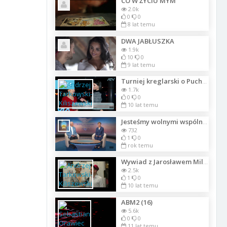
CO W ŻYCIU MYM
2.0k
0
0
8 lat temu
DWA JABŁUSZKA
1.9k
10
0
9 lat temu
Turniej kreglarski o Puchar Prezesa w Klubie Integracji Europejskiej v 2
Szkic
1.7k
0
0
10 lat temu
Jesteśmy wolnymi wspólnotami. Część 06
732
1
0
rok temu
Wywiad z Jarosławem Milner dla ATV na gali Magazynu Moda i Styl w JM Hotel
2.5k
1
0
10 lat temu
ABM2 (16)
5.6k
0
0
11 lat temu