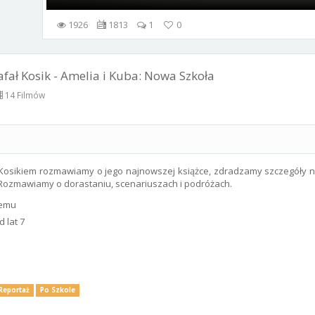
1926
1813
1
0
ał Kosik - Amelia i Kuba: Nowa Szkoła
14 Filmów
osikiem rozmawiamy o jego najnowszej książce, zdradzamy szczegóły 
i". Rozmawiamy o dorastaniu, scenariuszach i podróżach.
temu
 lat 7
Reportaż
Po Szkole