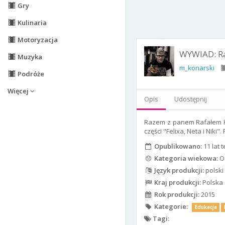
Gry
Kulinaria
Motoryzacja
WYWIAD: Raf
Muzyka
m_konarski
Podróże
Więcej
Opis
Udostępnij
Razem z panem Rafałem K
części "Felixa, Neta i Nik
Opublikowano:
11 lat 
Kategoria wiekowa:
Od
Język produkcji:
polski
Kraj produkcji:
Polska
Rok produkcji:
2015
Kategorie:
Edukacja
Tagi: