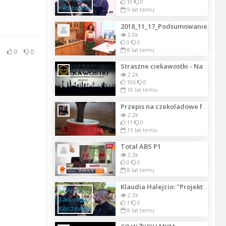
10
0
9 lat temu
2018_11_17_Podsumowanie
2.0k
0
0
8 lat temu
0
0
Straszne ciekawostki - Najdziwniejsze przypadki śmierci [Lektor PL]
2.2k
106
0
10 lat temu
Przepis na czekoladowe fondue
2.2k
11
0
11 lat temu
Total ABS P1
2.3k
0
0
8 lat temu
Klaudia Halejcio: "Projekty Patrycji Kujawy są seksowne i ręcznie przez nią w
2.3k
1
0
8 lat temu