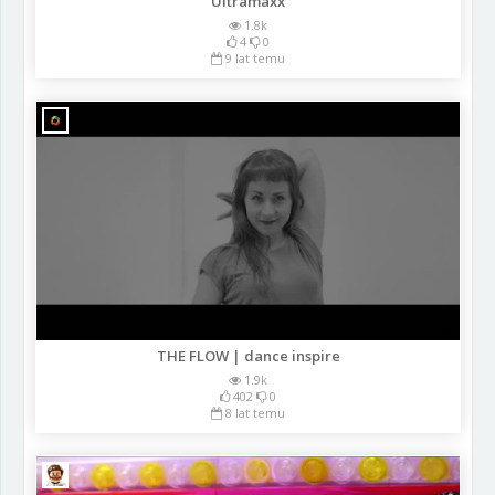
Ultramaxx
1.8k
4
0
9 lat temu
THE FLOW | dance inspire
1.9k
402
0
8 lat temu