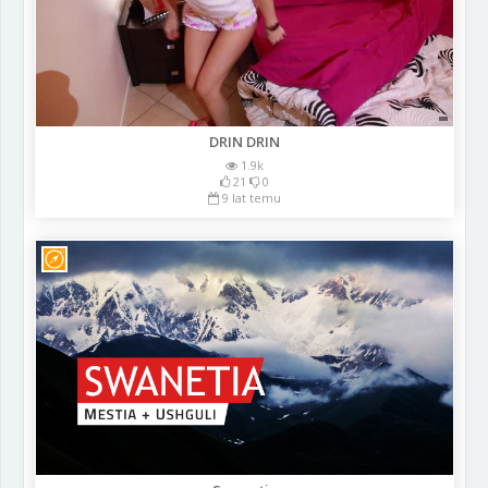
DRIN DRIN
1.9k
21
0
9 lat temu