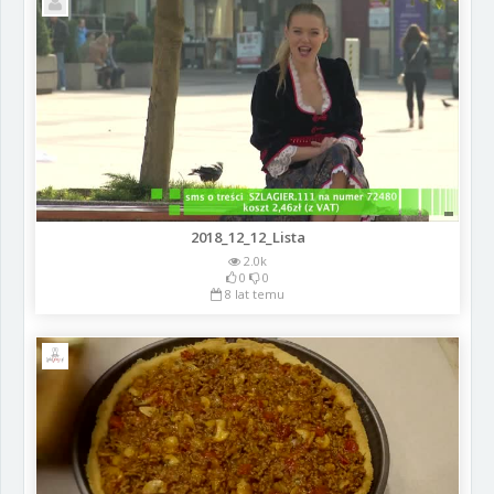
2018_12_12_Lista
2.0k
0
0
8 lat temu