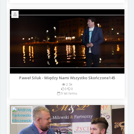
Paweł Siluk - Między Nami Wszystko Skończone145
2.5k
0
0
9 lat temu