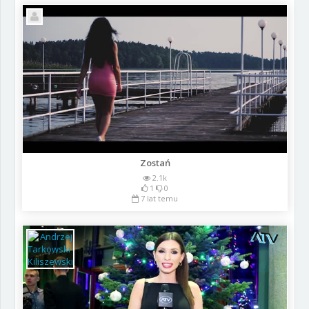
Zostań
2.1k
1
0
7 lat temu