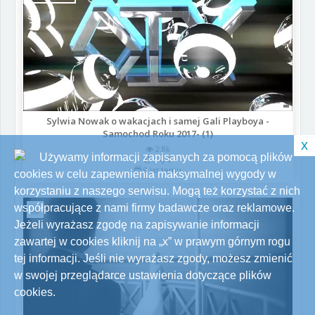
Sylwia Nowak o wakacjach i samej Gali Playboya -
Samochod Roku 2017- (1)
x
2.8k
Używamy informacji zapisanych za pomocą plików
0
0
9 lat temu
cookies w celu zapewnienia maksymalnej wygody w
korzystaniu z naszego serwisu. Mogą też korzystać z nich
współpracujące z nami firmy badawcze oraz reklamowe.
Jeżeli wyrażasz zgodę na zapisywanie informacji
zawartej w cookies kliknij na „x” w prawym górnym rogu
tej informacji. Jeśli nie wyrażasz zgody, możesz zmienić
w swojej przeglądarce ustawienia dotyczące plików
cookies.