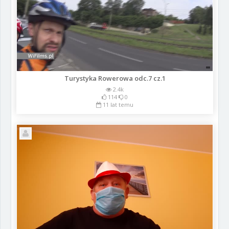
Turystyka Rowerowa odc.7 cz.1
2.4k
114
0
11 lat temu