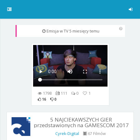
Emisja w TV
5 miesięcy temu
1798
111
0
1
16
0
5 NAJCIEKAWSZYCH GIER
przedstawionych na GAMESCOM 2017
Cyrek-Digital
67 Filmów