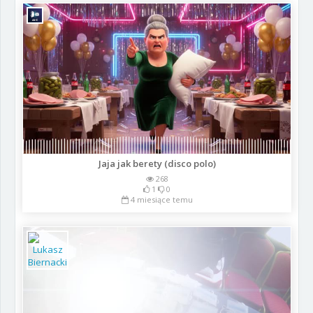
Jaja jak berety (disco polo)
268
1
0
4 miesiące temu