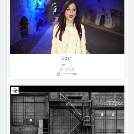
LOST
1.9k
10
0
9 lat temu