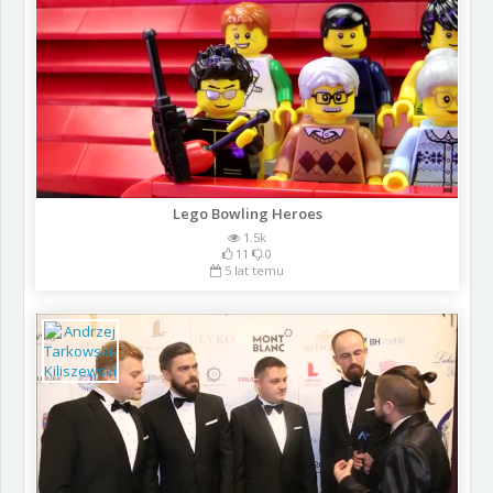
Lego Bowling Heroes
1.5k
11
0
5 lat temu