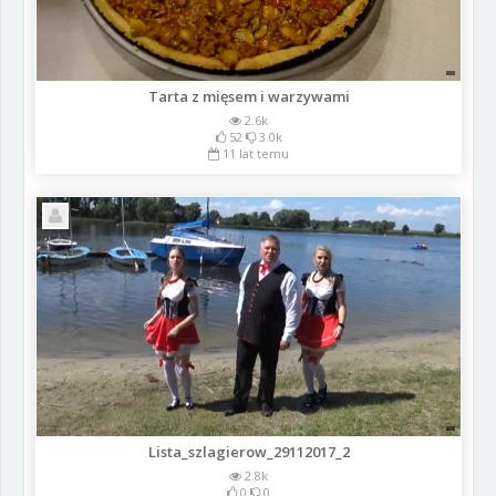
Tarta z mięsem i warzywami
2.6k
52
3.0k
11 lat temu
Lista_szlagierow_29112017_2
2.8k
0
0