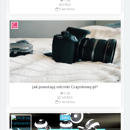
1.9k
0
0
9 lat temu
Jak powstają odcinki Czajnikowy.pl?
2.2k
129
0
9 lat temu
Szkic