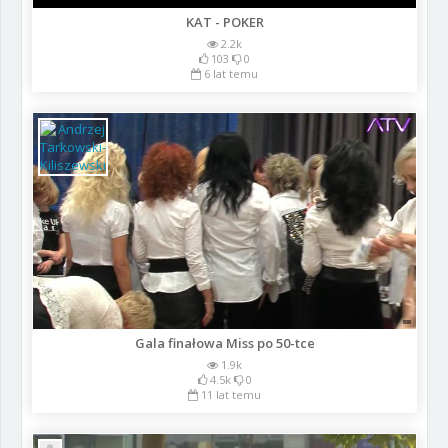
KAT - POKER
2.2k
103
0
6 lat temu
Gala finałowa Miss po 50-tce
1.9k
4.5k
0
11 lat temu