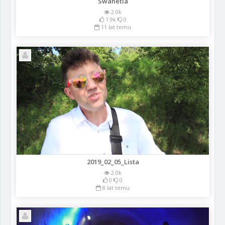
Swanetia
2.0k
1.9k
0
11 lat temu
2019_02_05_Lista
2.0k
0
0
8 lat temu