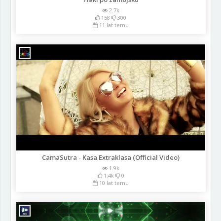
2.7k
158
300
11 lat temu
CamaSutra - Kasa Extraklasa (Official Video)
1.9k
1.4k
0
10 lat temu