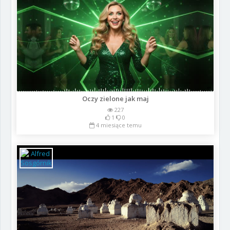
Oczy zielone jak maj
227
1
0
4 miesiące temu