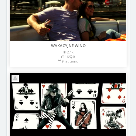
WAKACYJNE WINO
2.1k
16
0
9 lat temu