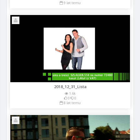
9 lat temu
2018_12_31_Lista
1.6k
0
0
8 lat temu