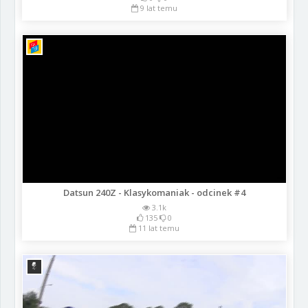
9 lat temu
Datsun 240Z - Klasykomaniak - odcinek #4
3.1k
135
0
11 lat temu