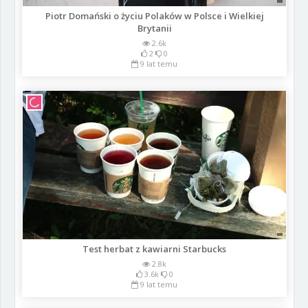
Piotr Domański o życiu Polaków w Polsce i Wielkiej
Brytanii
2.6k
2
0
9 lat temu
Test herbat z kawiarni Starbucks
2.8k
3.6k
0
9 lat temu