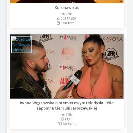
Koronawirus
2.9k
202
200
6 lat temu
Iwona Węgrowska o premierowym teledysku "Nie
zapomnę Cie" Julii Jaroszewskiej
1.8k
1
0
8 lat temu