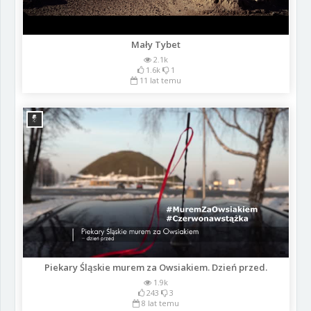
Mały Tybet
2.1k
1.6k
1
11 lat temu
Piekary Śląskie murem za Owsiakiem. Dzień przed.
1.9k
243
3
8 lat temu