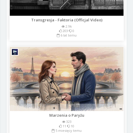
Transgresja - Faktoria (Officjal Video)
2.9k
203
0
6 lat temu
Marzenia o Paryżu
323
11
10
5 miesięcy temu