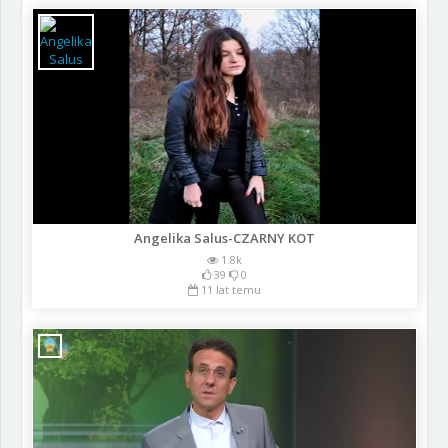
Angelika Salus-CZARNY KOT
1.8k
39
0
11 lat temu