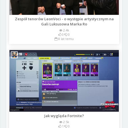
Zespół tenorów LeonVoci - o występie artystycznym na
Gali Luksusowa Marka Ro
2.4k
0
0
8 lat temu
Jak wygląda Fortnite?
2.5k
1
0