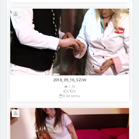
2018_09_16_SZiW
1.7k
0
0
8 lat temu