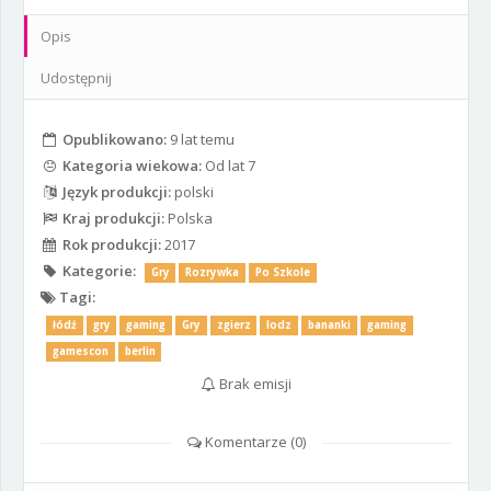
Opis
Udostępnij
Opublikowano:
9 lat temu
Kategoria wiekowa:
Od lat 7
Język produkcji:
polski
Kraj produkcji:
Polska
Rok produkcji:
2017
Kategorie:
Gry
Rozrywka
Po Szkole
Tagi:
łódź
gry
gaming
Gry
zgierz
lodz
bananki
gaming
gamescon
berlin
Brak emisji
Komentarze (
0
)