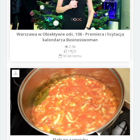
Warszawa w Obiektywie odc. 106 - Premiera i licytacja
kalendarza Businesswoman
2.5k
1
0
10 lat temu
Flaki po zamojsku