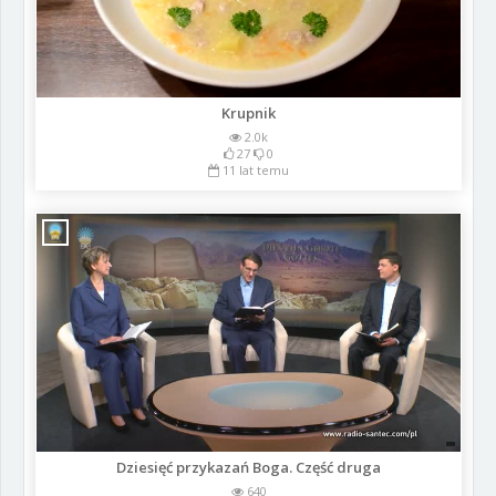
Krupnik
2.0k
27
0
11 lat temu
Dziesięć przykazań Boga. Część druga
640