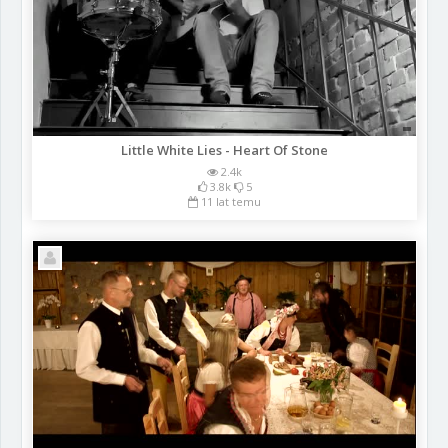
Little White Lies - Heart Of Stone
2.4k
3.8k
5
11 lat temu