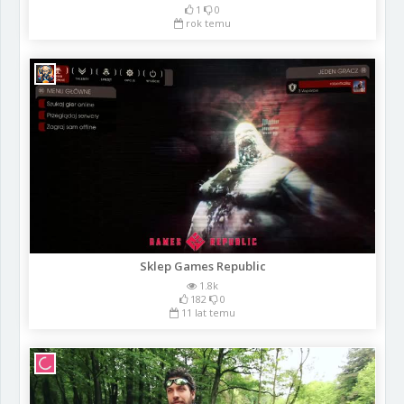
1
0
rok temu
Sklep Games Republic
1.8k
182
0
11 lat temu