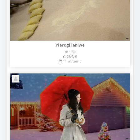
Pierogi leniwe
1.8k
26
0
11 lat temu