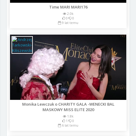
Time MARI MARI176
2.0k
0
0
9 lat temu
Monika Lewczuk o CHARITY GALA -WENECKI BAL
MASKOWY MISS ELITE 2020
1.8k
1
0
6 lat temu