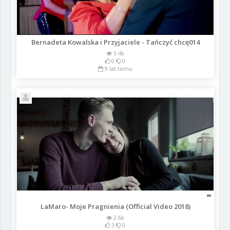
Bernadeta Kowalska i Przyjaciele - Tańczyć chcę014
3.4k
0
0
9 lat temu
LaMaro- Moje Pragnienia (Official Video 2018)
2.6k
3
0