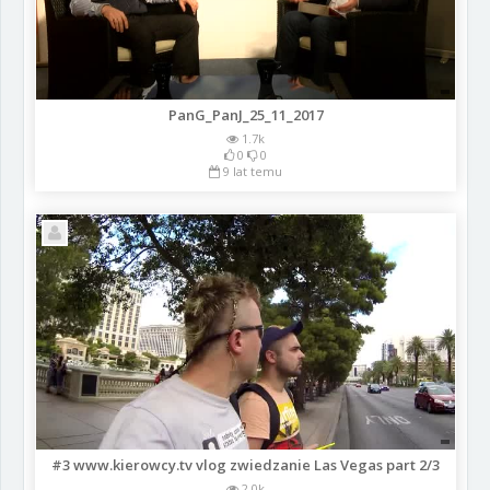
PanG_PanJ_25_11_2017
1.7k
0
0
9 lat temu
#3 www.kierowcy.tv vlog zwiedzanie Las Vegas part 2/3
2.0k