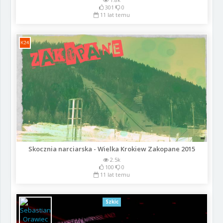
301
0
11 lat temu
Skocznia narciarska - Wielka Krokiew Zakopane 2015
2.5k
100
0
11 lat temu
Szkic