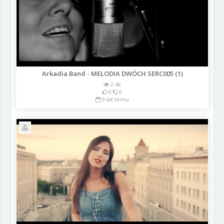
Arkadia Band - MELODIA DWÓCH SERC005 (1)
2.4k
0
0
9 lat temu