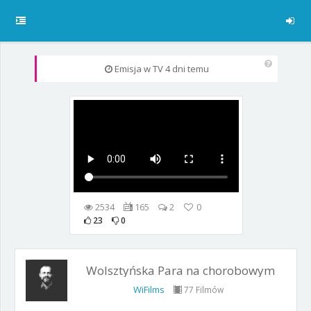
Emisja w TV
4 dni temu
2534
165
2
0
23
0
Wolsztyńska Para na chorobowym
WiFilms
77 Filmów