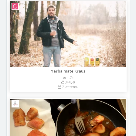
Yerba mate Kraus
1.7k
34
0
7 lat temu