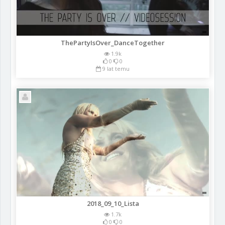
ThePartyIsOver_DanceTogether
1.9k
0
0
9 lat temu
2018_09_10_Lista
1.7k
0
0