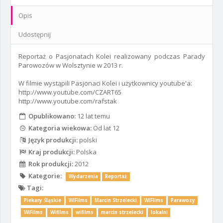
Opis
Udostępnij
Reportaż o Pasjonatach Kolei realizowany podczas Parady
Parowozów w Wolsztynie w 2013 r.
W filmie wystąpili Pasjonaci Kolei i użytkownicy youtube'a:
http://www.youtube.com/CZART65
http://www.youtube.com/rafstak
Opublikowano:
12 lat temu
Kategoria wiekowa:
Od lat 12
Język produkcji:
polski
Kraj produkcji:
Polska
Rok produkcji:
2012
Kategorie:
Wydarzenia
Reportaż
Tagi:
Piekary Śląskie
WiFilms
Marcin Strzelecki
WiFIlms
Parawozy
WiFilms
Wifilms
wifilms
marcin strzelecki
lokalni