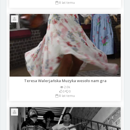
8 lat temu
Teresa Walerjańska Muzyka wesoło nam gra
2.0k
0
0
8 lat temu