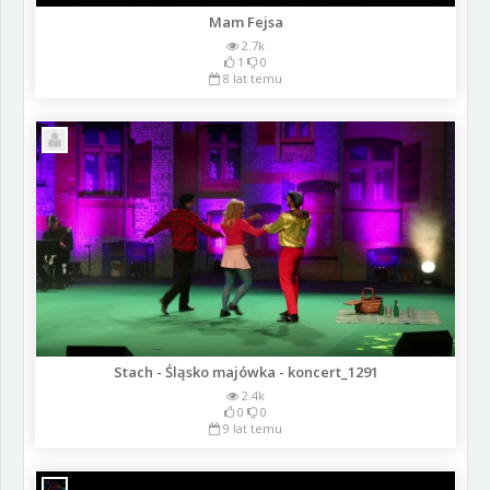
Mam Fejsa
2.7k
1
0
8 lat temu
Stach - Śląsko majówka - koncert_1291
2.4k
0
0
9 lat temu