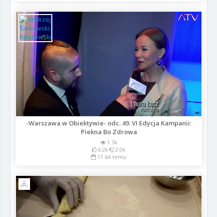
-Warszawa w Obiektywie- odc. 49. VI Edycja Kampanii:
Piekna Bo Zdrowa
1.7k
6.2k
2.0k
11 lat temu