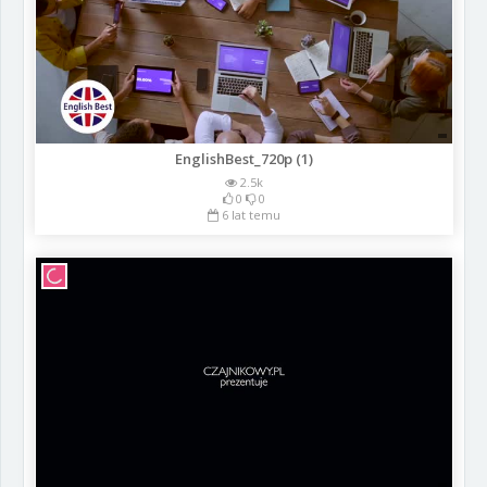
EnglishBest_720p (1)
2.5k
0
0
6 lat temu