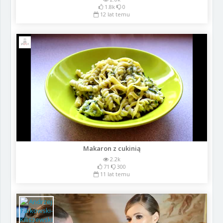
1.8k
0
12 lat temu
Makaron z cukinią
2.2k
71
300
11 lat temu