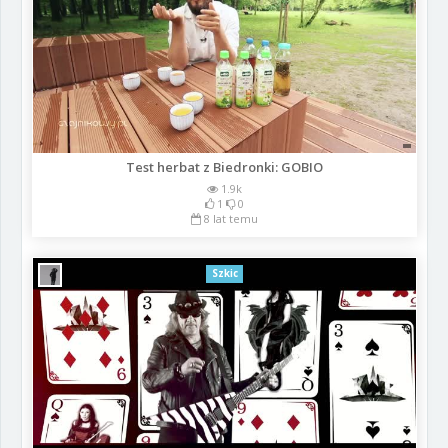
Test herbat z Biedronki: GOBIO
1.9k
1
0
8 lat temu
Szkic