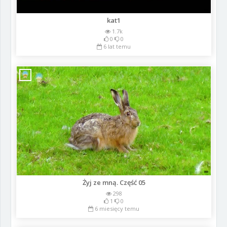
kat1
1.7k
0
0
6 lat temu
Żyj ze mną. Część 05
298
1
0
6 miesięcy temu