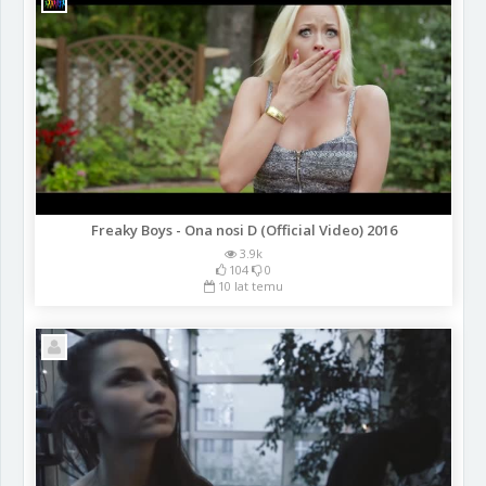
Freaky Boys - Ona nosi D (Official Video) 2016
3.9k
104
0
10 lat temu