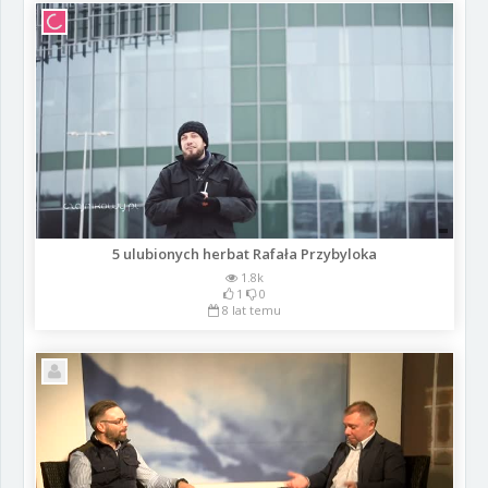
5 ulubionych herbat Rafała Przybyloka
1.8k
1
0
8 lat temu