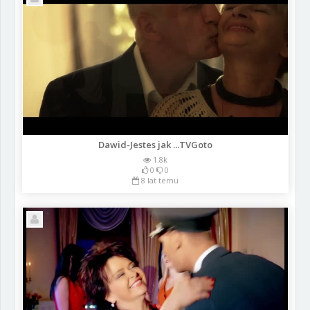
Dawid-Jestes jak ...TVGoto
1.8k
0
0
8 lat temu