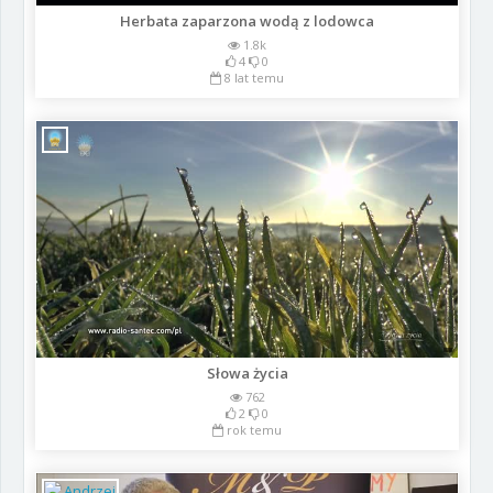
Herbata zaparzona wodą z lodowca
1.8k
4
0
8 lat temu
Słowa życia
762
2
0
rok temu