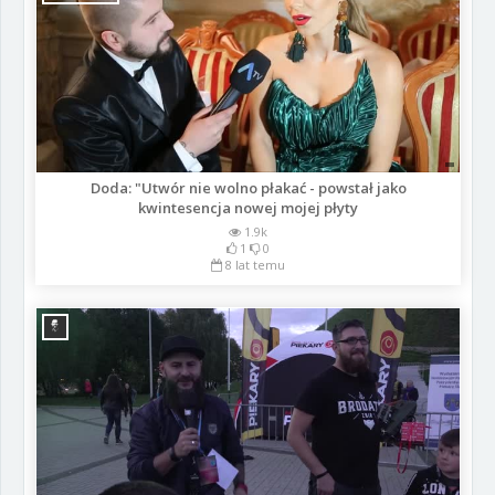
Doda: "Utwór nie wolno płakać - powstał jako
kwintesencja nowej mojej płyty
1.9k
1
0
8 lat temu