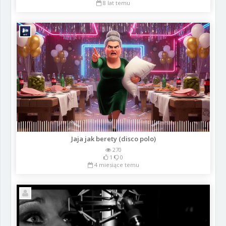
8 lat temu
Jaja jak berety (disco polo)
270
1
0
4 miesiące temu