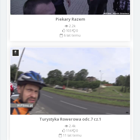
Piekary Razem
2.2k
103
0
6 lat temu
Turystyka Rowerowa odc.7 cz.1
2.4k
114
0
11 lat temu