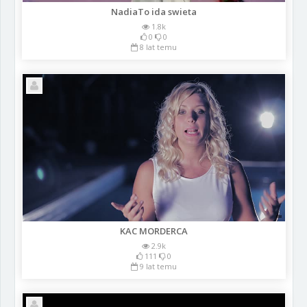
NadiaTo ida swieta
1.8k
0
0
8 lat temu
KAC MORDERCA
2.9k
111
0
9 lat temu