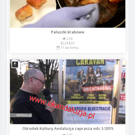
Paluszki krabowe
2.0k
26
0
11 lat temu
Ośrodek Kultury Andaluzja zaprasza odc.1/2015
1.8k