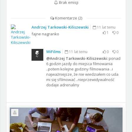
Brak emisji
Komentarze (
2
)
Andrzej Tarkowski-Kiliszewski
11 lat temu
1
0
fajne nagranko
WiFilms
11 lat temu
0
0
@Andrzej Tarkowski-Kiliszewski:
ponad
6 godzin jazdy do miejsca filmowania
..potem kolejne godziny filmowania ..i
najważniejsze, że nie wiedziałem co uda
mi się sfilmować ..nieprzewidywalność
dodaje adrenaliny