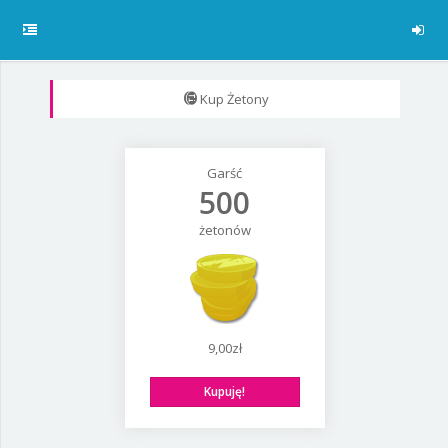
Kup Żetony
Garść
500
żetonów
9,00zł
Kupuję!