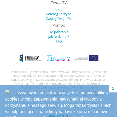
Twoja.TV
Blog
Katalog korzyści
Zasięg Twoja.TV
Pomoc
Do pobrania
Jak to działa?
FAQ
Art'n'Media Fujarska spółka komandytowo - akcyjna realizuje projekt:
„Interaktywna aplikacja do automatycznego tworzenia e-ramówki
kanału telewizyjnego nadawanego w technologii IPTV w sieciach ISP,
TVK, Smart TV, mobilnych oraz innych IP." Program Operacyjny
Innowacyjna Gospodarka Oś priorytetowa 8. Społeczeństwo
x
Informacyjne - zwiększenie innowacyjności gospodarki Działanie 8.1.
Używamy informacji zapisanych za pomocą plików
Wspieranie działalności gospodarczej w dziedzinie gospodarki
cookies w celu zapewnienia maksymalnej wygody w
elektornicznej Umowa nr: UDA-POIG.08.01.00-24-253/13-00 z dnia: 05-12-
2013r. Projekt dofinansowany z Europejskiego Funduszu Rozwoju
korzystaniu z naszego serwisu. Mogą też korzystać z nich
Regionalnego. Dotacje na innowacje. Inwestujemy w Waszą przyszłość.
współpracujące z nami firmy badawcze oraz reklamowe.
REGULAMIN