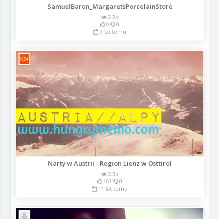
SamuelBaron_MargaretsPorcelainStore
2.2k
0
0
9 lat temu
Narty w Austrii - Region Lienz w Osttirol
3.3k
101
0
11 lat temu