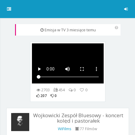
Emisja w TV
3 miesiące temu
2703
454
0
0
207
0
Wojkowicki Zespół Bluesowy - koncert
kolęd i pastorałek
WiFilms
77 Filmów