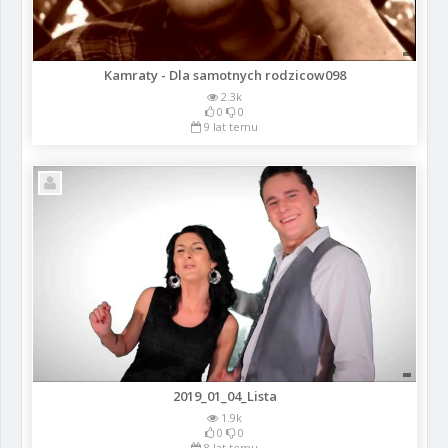
Kamraty - Dla samotnych rodzicow098
2.3k
0
0
9 lat temu
2019_01_04_Lista
1.9k
0
0
8 lat temu