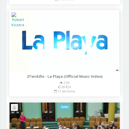
2Twiddle - La Playa (Official Music Video)
2.0k
20
0
11 lat temu
Szkic