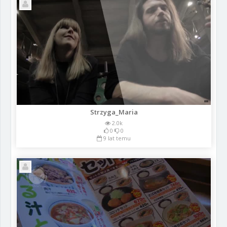
Strzyga_Maria
2.0k
0
0
9 lat temu