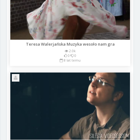
Teresa Walerjańska Muzyka wesoło nam gra
2.0k
0
0
8 lat temu