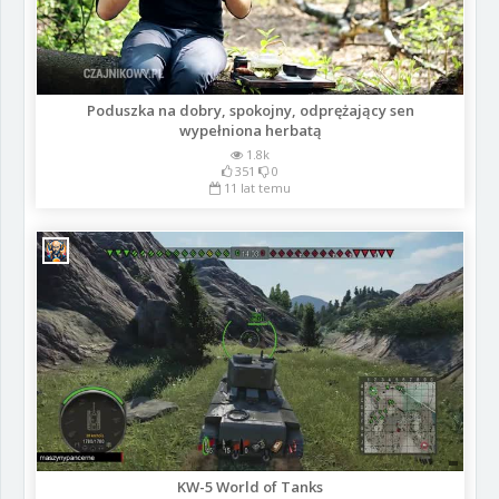
Poduszka na dobry, spokojny, odprężający sen
wypełniona herbatą
1.8k
351
0
11 lat temu
KW-5 World of Tanks