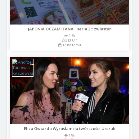
JAPONIA OCZAMI FANA :: seria 3 :: zwiastun
2.6k
313
1
12 lat temu
Eliza Gwiazda Wyrosłam na twórczości Urszuli
1.8k