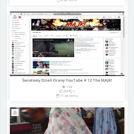
Światowy Dzień Oceny YouTube # 12 The MAJK!
1.9k
209
1
11 lat temu