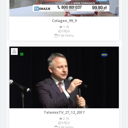
Colagen_99_9
1.7k
0
0
9 lat temu
TelemixTV_27_12_2017
2.1k
0
0
9 lat temu