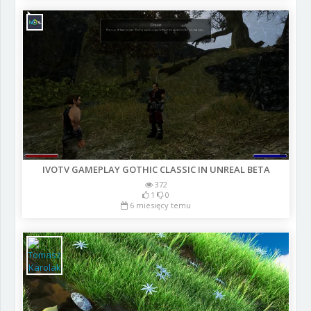
IVOTV GAMEPLAY GOTHIC CLASSIC IN UNREAL BETA
372
1
0
6 miesięcy temu