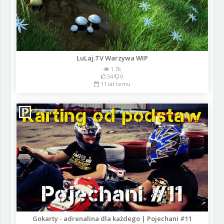
LuLaj.TV Warzywa WIP
1.7k
34
0
11 lat temu
Gokarty - adrenalina dla każdego | Pojechani #11