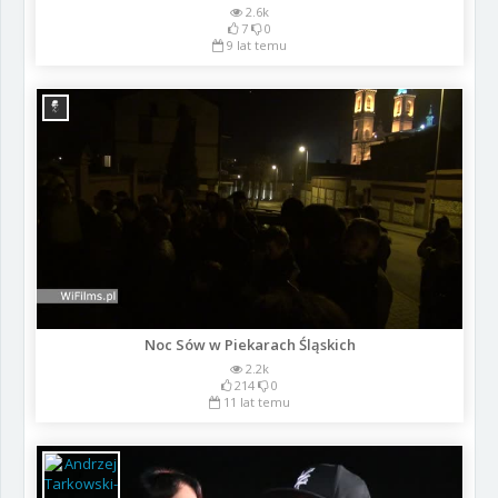
2.6k
7
0
9 lat temu
Noc Sów w Piekarach Śląskich
2.2k
214
0
11 lat temu