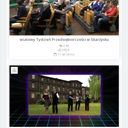
wiatowy Tydzień Przedsiębiorczości w Skarżysku
2.4k
0
0
11 lat temu