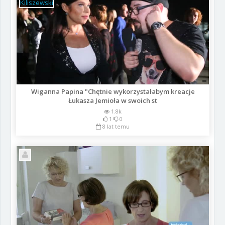
Wiganna Papina "Chętnie wykorzystałabym kreacje
Łukasza Jemioła w swoich st
1.8k
1
0
8 lat temu