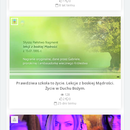
1
0
8 lat temu
Prawdziwa szkoła to życie. Lekcje z boskiej Mądrości.
Życie w Duchu Bożym.
128
2
0
25 dni temu