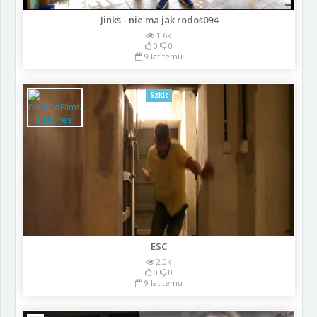
Jinks - nie ma jak rodos094
1.6k
0
0
9 lat temu
Szkic
ESC
2.0k
0
0
9 lat temu