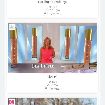
(odcinek specjalny)
2.6k
10.3k
0
11 lat temu
Lizz P1
1.9k
12
0
8 lat temu