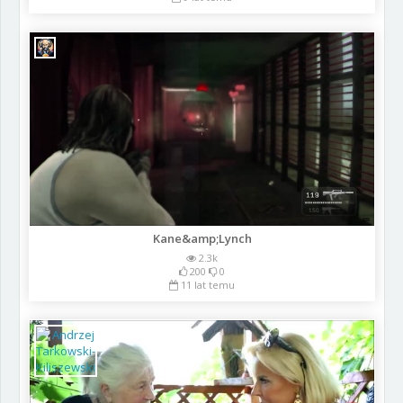
Kane&amp;Lynch
2.3k
200
0
11 lat temu