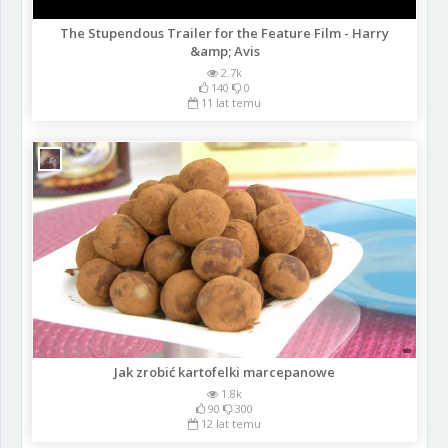
The Stupendous Trailer for the Feature Film - Harry
&amp; Avis
2.7k
140
0
11 lat temu
Jak zrobić kartofelki marcepanowe
1.8k
90
300
12 lat temu