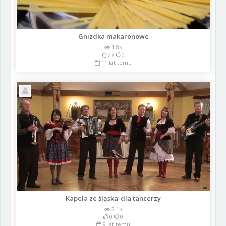
Gnizdka makaronowe
1.8k
27
0
11 lat temu
Kapela ze śląska-dla tancerzy
2.1k
0
0
9 lat temu