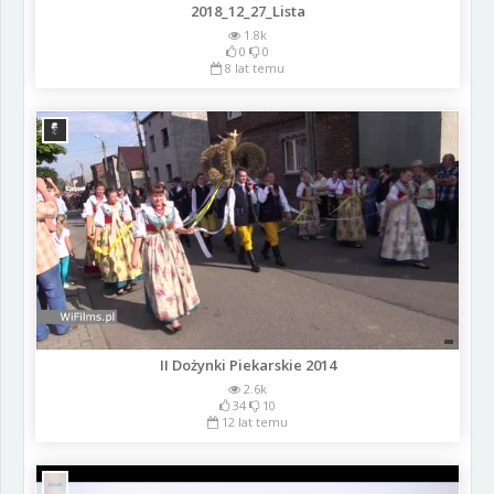
2018_12_27_Lista
1.8k
0
0
8 lat temu
II Dożynki Piekarskie 2014
2.6k
34
10
12 lat temu