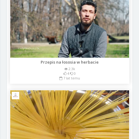
Przepis na łososia w herbacie
2.3k
4
0
7 lat temu