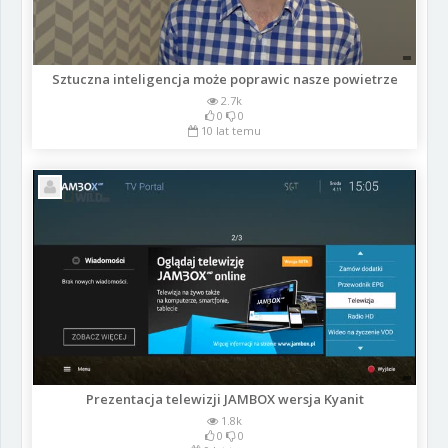
Sztuczna inteligencja może poprawic nasze powietrze
2.7k
0
0
10 lat temu
Prezentacja telewizji JAMBOX wersja Kyanit
1.8k
0
0