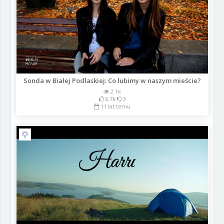
Sonda w Białej Podlaskiej: Co lubimy w naszym mieście?
2.1k
6.7k
3
11 lat temu