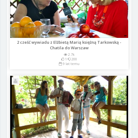
2 cześć wywiadu z Elżbietą Marią księżną Tarkowską -
Chatila do Warszaw
2.7k
1
200
9 lat temu