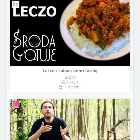
Leczo z kabaczkiem i fasolą
2.4k
212
1
11 lat temu