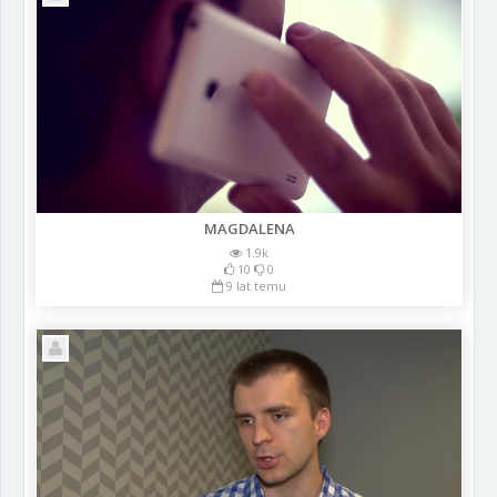
MAGDALENA
1.9k
10
0
9 lat temu