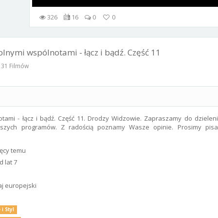
326
16
0
0
lnymi wspólnotami - łącz i bądź. Część 11
31 Filmów
tami - łącz i bądź. Część 11. Drodzy Widzowie. Zapraszamy do dzieleni
szych programów. Z radością poznamy Wasze opinie. Prosimy pisa
ięcy temu
 lat 7
aj europejski
 i Styl