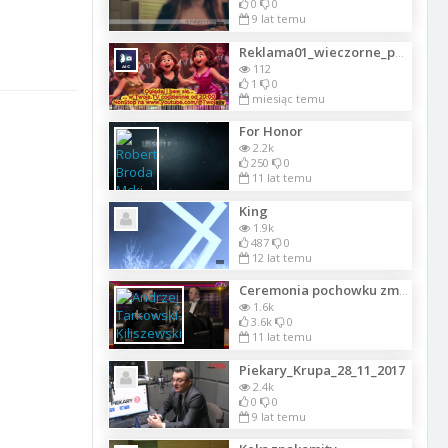
0
0
9 lat temu
Reklama01_wieczorne_pasmo_tanecze_i_YT
112
1
0
miesiąc temu
For Honor
2.2k
250
0
11 lat temu
King
1.9k
487
0
12 lat temu
Ceremonia pochowku zmarych. I'CON, ATV
1.6k
3.6k
0
11 lat temu
Piekary_Krupa_28_11_2017
2.4k
0
0
9 lat temu