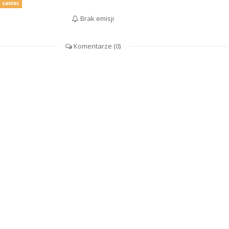
santec
Brak emisji
Komentarze (
0
)