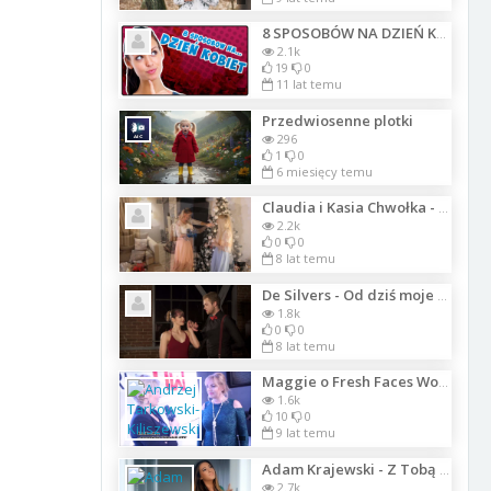
8 SPOSOBÓW NA DZIEŃ KOBIET
2.1k
19
0
11 lat temu
Przedwiosenne plotki
296
1
0
6 miesięcy temu
Claudia i Kasia Chwołka - Serce Wigilijnej Nocy
2.2k
0
0
8 lat temu
De Silvers - Od dziś moje serce należy do Ciebie
1.8k
0
0
8 lat temu
Maggie o Fresh Faces World 2017 Warszawa
1.6k
10
0
9 lat temu
Adam Krajewski - Z Tobą być
2.7k