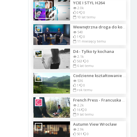
YCIE I STYL H264
Szkic
2.0k
0
0
10 lat temu
Wewnętrzna droga do kosmicznej świadomości. Część 16
540
1
0
11 miesięcy temu
D4 - Tylko ty kochana
2.1k
563
0
6 lat temu
Codzienne kształtowanie życia. Część 08
536
1
0
rok temu
French Press - Francuska Prasa - jak zaparzać kawę?
2.2k
16
0
9 lat temu
Autumn View Wrocław
2.9k
501
0