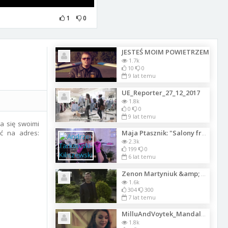
1
0
JESTEŚ MOIM POWIETRZEM
1.7k
10
0
9 lat temu
UE_Reporter_27_12_2017
1.8k
0
0
9 lat temu
a się swoimi
ć na adres:
Maja Ptasznik: "Salony fryzjerskie liczą na wsparcie ze strony Rządu w dobie e
2.3k
199
0
6 lat temu
Zenon Martyniuk &amp; Diego - Ostatni Klaps - Official Video 2015
1.6k
304
300
7 lat temu
MilluAndVoytek_MandalaSaidOkay
1.8k