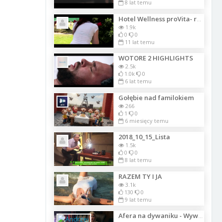
8 lat temu
Hotel Wellness proVita- rodzinny hotel w Kołobrzegu
1.9k
0
0
11 lat temu
WOTORE 2 HIGHLIGHTS
2.5k
1.0k
0
6 lat temu
Gołębie nad familokiem
266
1
0
6 miesięcy temu
2018_10_15_Lista
1.5k
0
0
8 lat temu
RAZEM TY I JA
3.1k
130
0
9 lat temu
Afera na dywaniku - Wywiad z Izabela Kisio-Skorupa