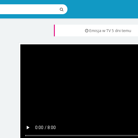
Emisja w TV
5 dni temu