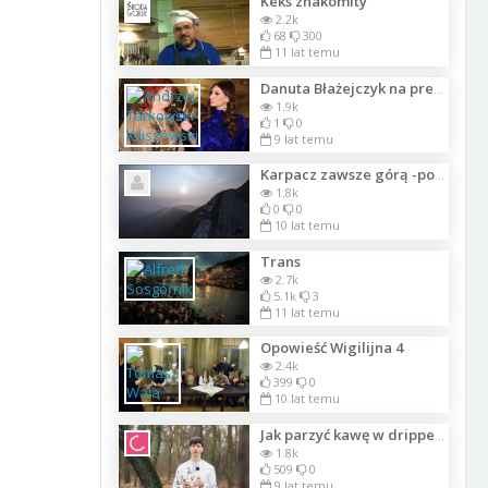
Keks znakomity
2.2k
68
300
11 lat temu
Danuta Błażejczyk na premierze książki Wojciecha Młynarskiego
1.9k
1
0
9 lat temu
Karpacz zawsze górą -poleca newsHOTEL.pl
1.8k
0
0
10 lat temu
Trans
2.7k
5.1k
3
11 lat temu
Opowieść Wigilijna 4
2.4k
399
0
10 lat temu
Jak parzyć kawę w dripperze?
1.8k
509
0
9 lat temu