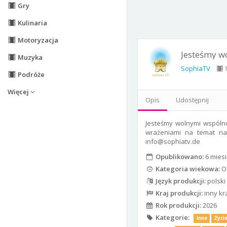
Gry
Kulinaria
Motoryzacja
Jesteśmy wo
Muzyka
SophiaTV
1
Podróże
Więcej
Opis
Udostępnij
Jesteśmy wolnymi wspólno
wrażeniami na temat na
info@sophiatv.de
Opublikowano:
6 mies
Kategoria wiekowa:
Od
Język produkcji:
polski
Kraj produkcji:
inny kr
Rok produkcji:
2026
Kategorie:
Inne
Życie