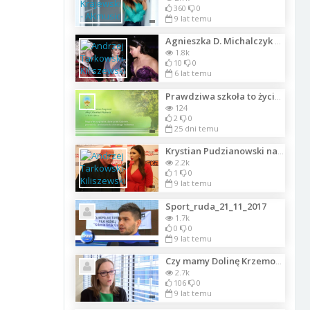
360
0
9 lat temu
Agnieszka D. Michalczyk o udziale Debiutantek w Opernball-Debutantenparty bei Sc
1.8k
10
0
6 lat temu
Prawdziwa szkoła to życie. Lekcje z boskiej Mądrości. Życie w Duchu Bożym.
124
2
0
25 dni temu
Krystian Pudzianowski na pokazie -Piękne nad Życie-
2.2k
1
0
9 lat temu
Sport_ruda_21_11_2017
1.7k
0
0
9 lat temu
Czy mamy Dolinę Krzemową? Sprawdź mapę innowacyjności Polski
2.7k
106
0
9 lat temu