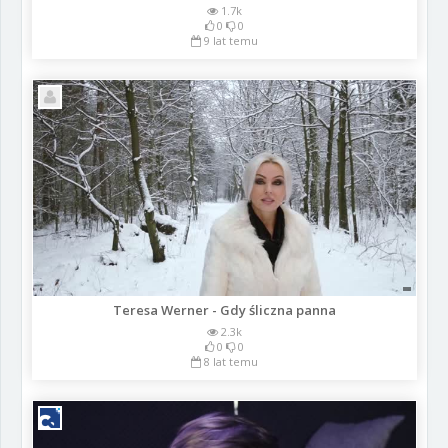
1.7k
0
0
9 lat temu
Teresa Werner - Gdy śliczna panna
2.3k
0
0
8 lat temu