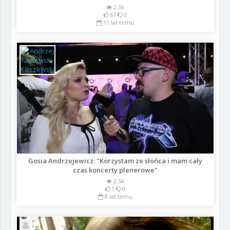
2.3k
67
0
11 lat temu
Gosia Andrzejewicz: "Korzystam ze słońca i mam cały
czas koncerty plenerowe"
2.5k
1
0
8 lat temu