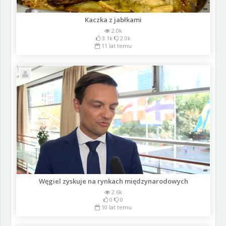
Kaczka z jabłkami
2.0k
3.1k
2.0k
11 lat temu
Węgiel zyskuje na rynkach międzynarodowych
2.6k
0
0
10 lat temu