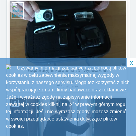
x
Używamy informacji zapisanych za pomocą plików
Eksploracyjne Poradniki #3 - Wyposażenie
cookies w celu zapewnienia maksymalnej wygody w
1.9k
1
0
korzystaniu z naszego serwisu. Mogą też korzystać z nich
10 lat temu
współpracujące z nami firmy badawcze oraz reklamowe.
Jeżeli wyrażasz zgodę na zapisywanie informacji
zawartej w cookies kliknij na „x” w prawym górnym rogu
tej informacji. Jeśli nie wyrażasz zgody, możesz zmienić
w swojej przeglądarce ustawienia dotyczące plików
cookies.