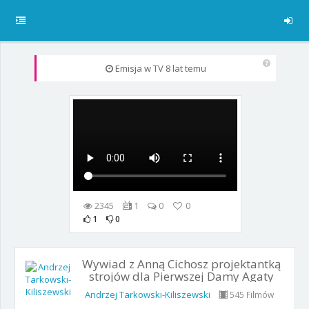
Emisja w TV
8 lat temu
2345
1
0
0
1
0
Wywiad z Anną Cichosz projektantką
strojów dla Pierwszej Damy Agaty
Kornhause
Andrzej Tarkowski-Kiliszewski
545 Filmów