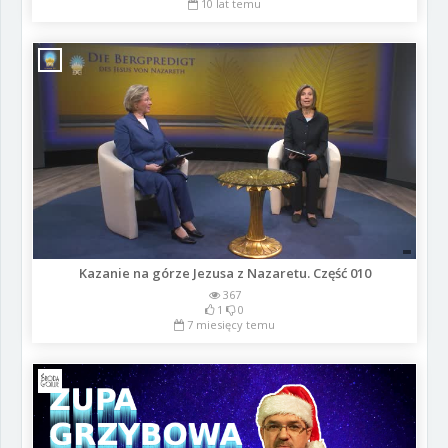
10 lat temu
Kazanie na górze Jezusa z Nazaretu. Część 010
367
1
0
7 miesięcy temu