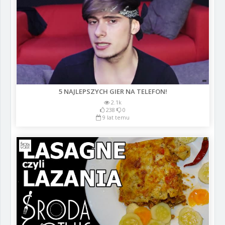
5 NAJLEPSZYCH GIER NA TELEFON!
2.1k
238
0
9 lat temu