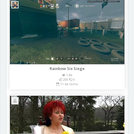
Rainbow Six Siege
1.8k
200
0
11 lat temu