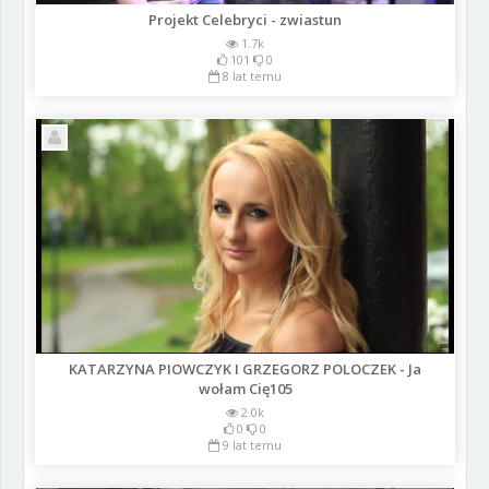
Projekt Celebryci - zwiastun
1.7k
101
0
8 lat temu
KATARZYNA PIOWCZYK I GRZEGORZ POLOCZEK - Ja
wołam Cię105
2.0k
0
0
9 lat temu