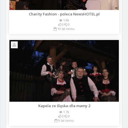
Charity Fashion - poleca NewsHOTEL.pl
1.8k
0
0
10 lat temu
Kapela ze śląska-dla mamy 2
1.7k
0
0
9 lat temu