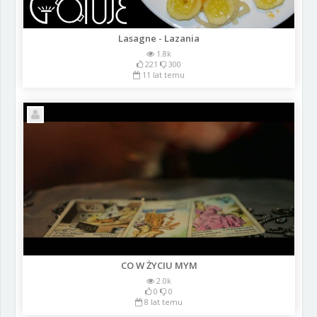
Lasagne - Lazania
1.8k
221
300
11 lat temu
CO W ŻYCIU MYM
2.0k
0
0
8 lat temu