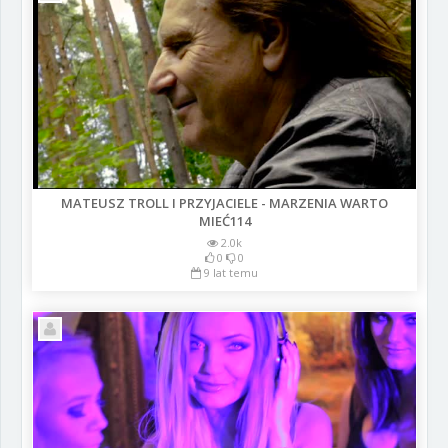
MATEUSZ TROLL I PRZYJACIELE - MARZENIA WARTO
MIEĆ114
2.0k
0
0
9 lat temu