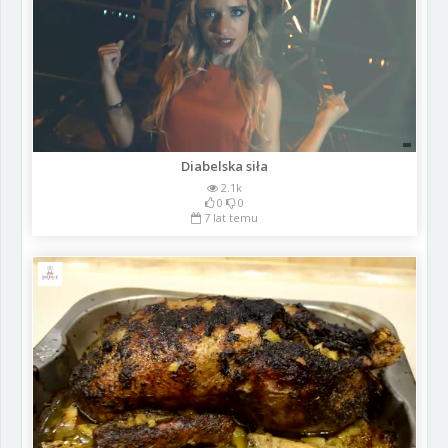
Diabelska siła
2.1k
0
0
7 lat temu