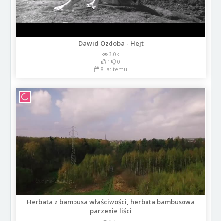
Dawid Ozdoba - Hejt
3.0k
1
0
8 lat temu
Herbata z bambusa właściwości, herbata bambusowa
parzenie liści