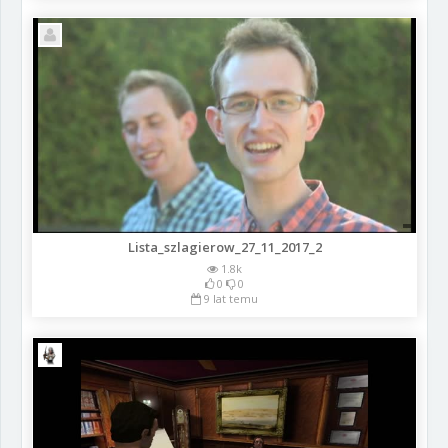
Lista_szlagierow_27_11_2017_2
1.8k
0
0
9 lat temu