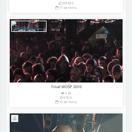
339
0
11 lat temu
Finał WOŚP 2010
2.6k
0
0
10 lat temu