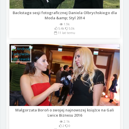
Backstage sesji fotograficznej Daniela Olbrychskiego dla
Moda &amp; Styl 2014
1.9k
5.4k
5.0k
11 lat temu
Małgorzata Boroń o swojej najnowszej książce na Gali
Lwice Biznesu 2016
2.1k
2
0