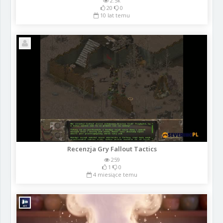
2.5k
20
0
10 lat temu
Recenzja Gry Fallout Tactics
259
1
0
4 miesiące temu