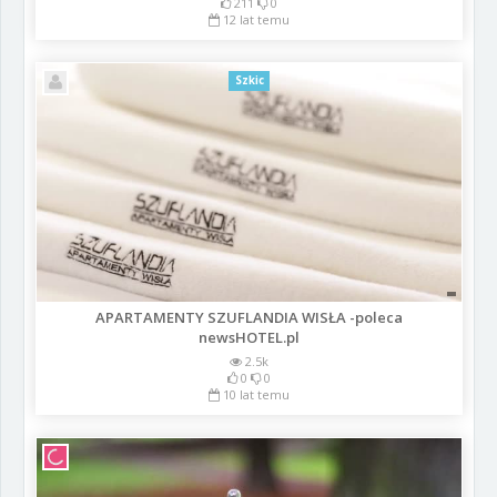
211
0
12 lat temu
Szkic
APARTAMENTY SZUFLANDIA WISŁA -poleca
newsHOTEL.pl
2.5k
0
0
10 lat temu