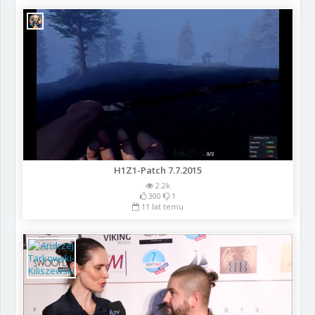
H1Z1-Patch 7.7.2015
2.2k
300
1
11 lat temu