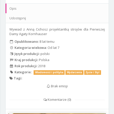
Opis
Udostępnij
Wywiad z Anną Cichosz projektantką strojów dla Pierwszej
Damy Agaty Kornhauser
Opublikowano:
8 lat temu
Kategoria wiekowa:
Od lat 7
Język produkcji:
polski
Kraj produkcji:
Polska
Rok produkcji:
2018
Kategorie:
Wiadomości i polityka
Wydarzenia
Życie i Styl
Tagi:
Brak emisji
Komentarze (
0
)