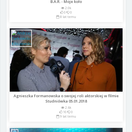
B.A.R. - Moje koło
2.0k
0
0
8 lat temu
Agnieszka Formanowska o swojej roli aktorskiej w filmie
Studniówka 05.01.2018
2.6k
10
0
9 lat temu