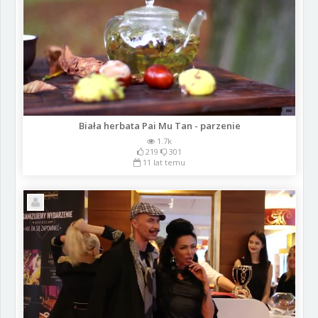
Biała herbata Pai Mu Tan - parzenie
1.7k
219
301
11 lat temu