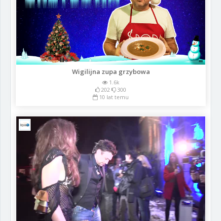
Wigilijna zupa grzybowa
1.6k
202
300
10 lat temu