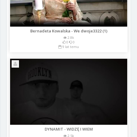
Bernadeta Kowalska - We dwoje3322 (1)
2.8k
0
0
9 lat temu
DYNAMIT - WIDZĘ I WIEM
2.5k