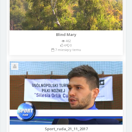
Blind Mary
462
4
0
7 miesięcy temu
Sport_ruda_21_11_2017