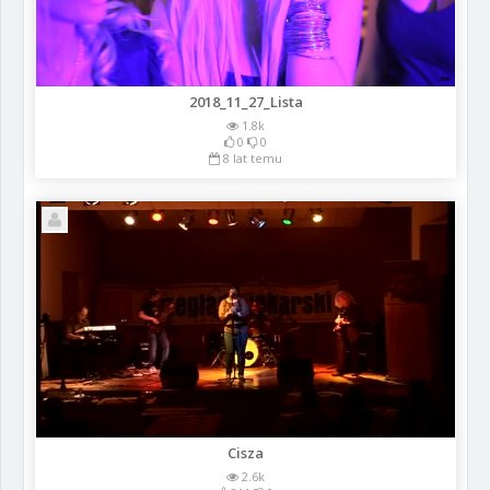
2018_11_27_Lista
1.8k
0
0
8 lat temu
Cisza
2.6k