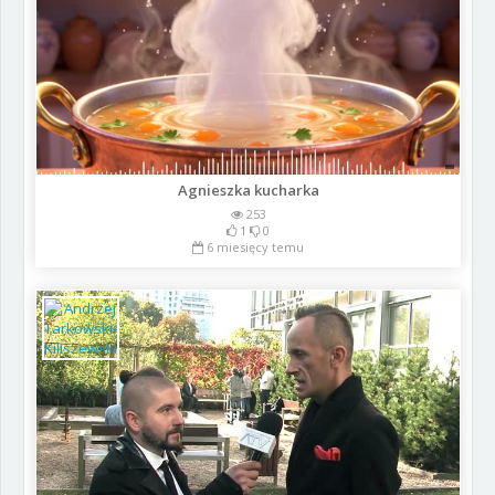
Agnieszka kucharka
253
1
0
6 miesięcy temu