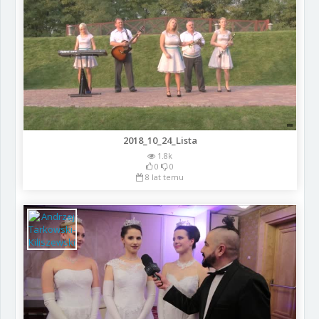
2018_10_24_Lista
1.8k
0
0
8 lat temu