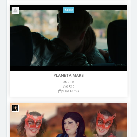
Szkic
PLANETA MARS
2.6k
0
0
9 lat temu