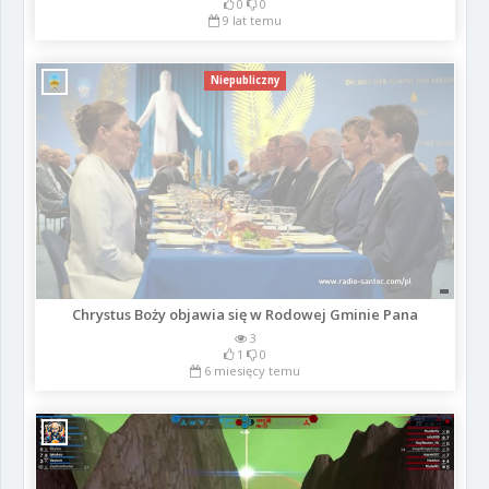
0
0
9 lat temu
Niepubliczny
Chrystus Boży objawia się w Rodowej Gminie Pana
3
1
0
6 miesięcy temu