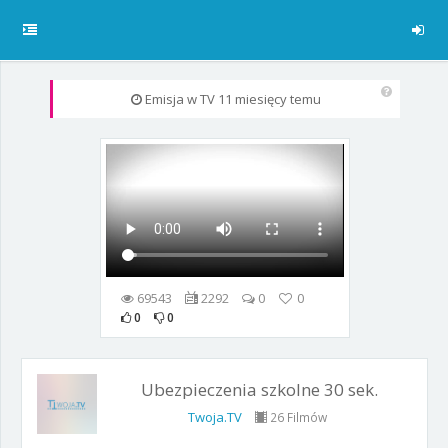
Emisja w TV
11 miesięcy temu
69543
2292
0
0
0
0
Ubezpieczenia szkolne 30 sek.
Twoja.TV
26 Filmów