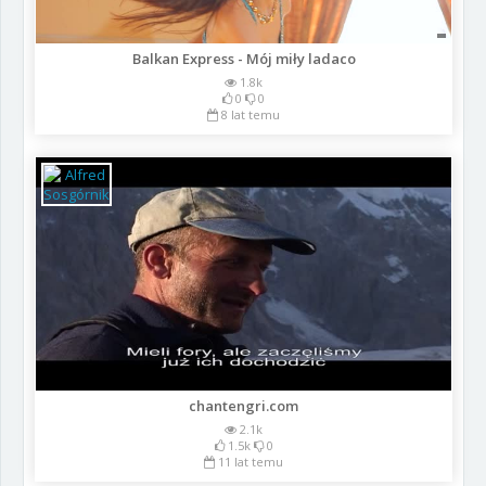
Balkan Express - Mój miły ladaco
1.8k
0
0
8 lat temu
chantengri.com
2.1k
1.5k
0
11 lat temu