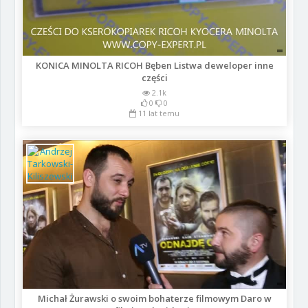
KONICA MINOLTA RICOH Bęben Listwa deweloper inne
części
2.1k
0
0
11 lat temu
Michał Żurawski o swoim bohaterze filmowym Daro w