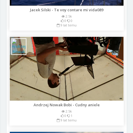
Jacek Silski - Te voy contare mi vida089
2.5k
0
0
9 lat temu
Andrzej Nowak Bobi - Cudny aniele
2.5k
0
1
9 lat temu