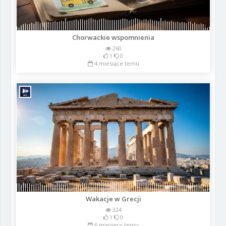
Chorwackie wspomnienia
260
1
0
4 miesiące temu
Wakacje w Grecji
324
1
0
6 miesięcy temu