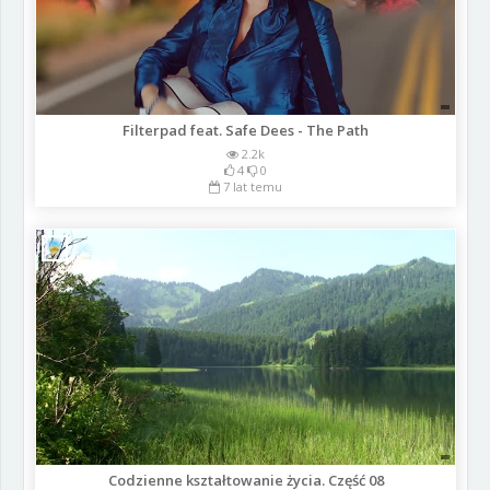
Filterpad feat. Safe Dees - The Path
2.2k
4
0
7 lat temu
Codzienne kształtowanie życia. Część 08