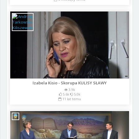
Izabela Kisio - Skorupa KULISY SŁAWY
3.9k
5.6k
5.0k
11 lat temu