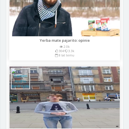
Yerba mate pajarito: opinie
2.0k
304
3.3k
8 lat temu