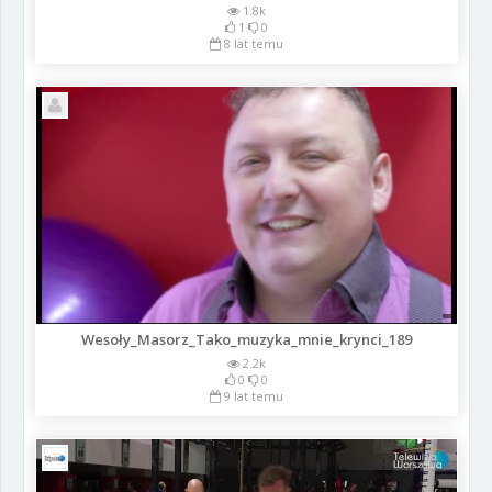
1.8k
1
0
8 lat temu
Wesoły_Masorz_Tako_muzyka_mnie_krynci_189
2.2k
0
0
9 lat temu