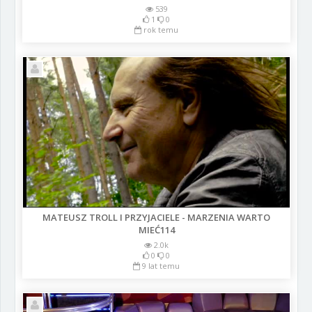
539
1
0
rok temu
MATEUSZ TROLL I PRZYJACIELE - MARZENIA WARTO
MIEĆ114
2.0k
0
0
9 lat temu