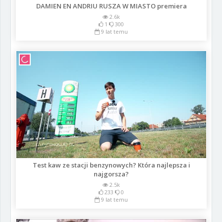
DAMIEN EN ANDRIU RUSZA W MIASTO premiera
2.6k
1
300
9 lat temu
Test kaw ze stacji benzynowych? Która najlepsza i
najgorsza?
2.5k
233
0
9 lat temu