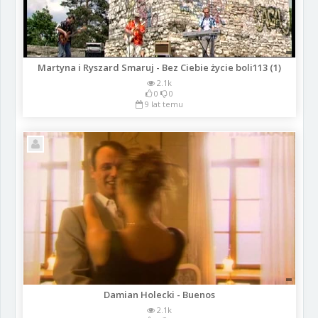
Martyna i Ryszard Smaruj - Bez Ciebie życie boli113 (1)
2.1k
0
0
9 lat temu
Damian Holecki - Buenos
2.1k