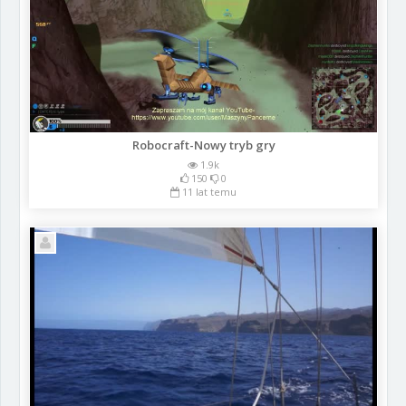
Robocraft-Nowy tryb gry
1.9k
150
0
11 lat temu