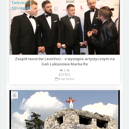
Zespół tenorów LeonVoci - o występie artystycznym na
Gali Luksusowa Marka Ro
2.4k
0
0
8 lat temu