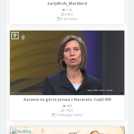
EarlyBirds_Blackbird
1.9k
0
0
9 lat temu
Kazanie na górze Jezusa z Nazaretu. Część 009
409
1
0
7 miesięcy temu