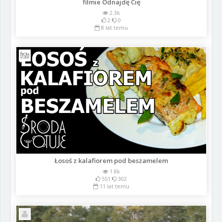
filmie Odnajdę Cię
2.3k
2
0
8 lat temu
Łosoś z kalafiorem pod beszamelem
1.8k
551
302
11 lat temu