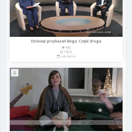
Dziesięć przykazań Boga. Część druga
642
1
0
rok temu