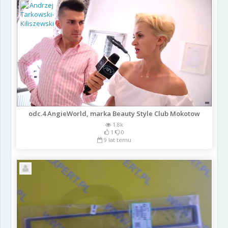
odc.4 AngieWorld, marka Beauty Style Club Mokotow
1.8k
1
0
9 lat temu