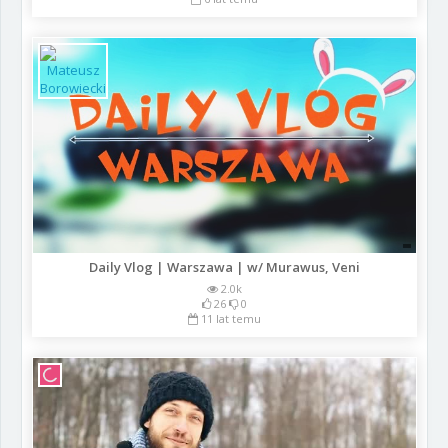
Daily Vlog | Warszawa | w/ Murawus, Veni
2.0k
26
0
11 lat temu