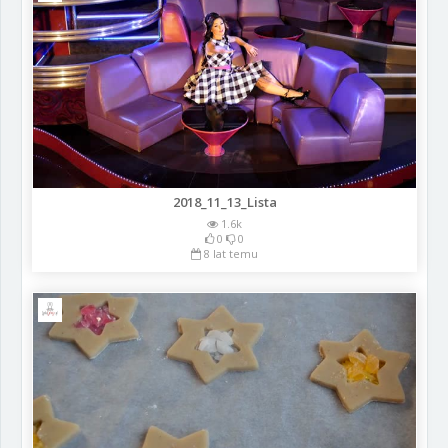
2018_11_13_Lista
1.6k
0
0
8 lat temu