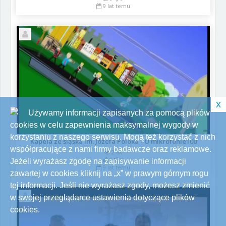
9 lat temu
x
Używamy informacji zapisanych za pomocą plików
cookies w celu zapewnienia maksymalnej wygody w
korzystaniu z naszego serwisu. Mogą też korzystać z nich
Kapela ze śląska im. Józefa Poloka - O mikrofonie100
współpracujące z nami firmy badawcze oraz reklamowe.
2.6k
0
0
Jeżeli wyrażasz zgodę na zapisywanie informacji
9 lat temu
zawartej w cookies kliknij na „x” w prawym górnym rogu
tej informacji. Jeśli nie wyrażasz zgody, możesz zmienić
w swojej przeglądarce ustawienia dotyczące plików
cookies.