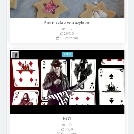
Pierniczki z witrażykiem
1.9k
26
0
11 lat temu
Szkic
kat1
1.7k
0
0
6 lat temu