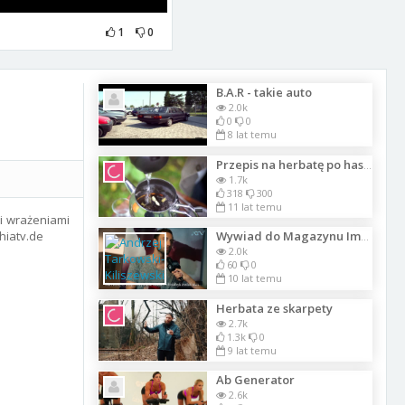
1
0
B.A.R - takie auto
2.0k
0
0
8 lat temu
Przepis na herbatę po hassańsku
1.7k
318
300
11 lat temu
i wrażeniami
hiatv.de
Wywiad do Magazynu Imperium Kobiet z Mansem Zelmerlowem zrealizowany przez ATV
2.0k
60
0
10 lat temu
Herbata ze skarpety
2.7k
1.3k
0
9 lat temu
Ab Generator
2.6k