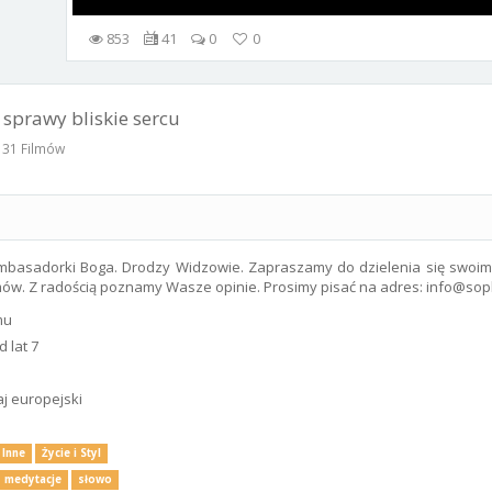
853
41
0
0
sprawy bliskie sercu
31 Filmów
 Ambasadorki Boga. Drodzy Widzowie. Zapraszamy do dzielenia się swoim
ów. Z radością poznamy Wasze opinie. Prosimy pisać na adres: info@sop
mu
 lat 7
aj europejski
Inne
Życie i Styl
medytacje
słowo