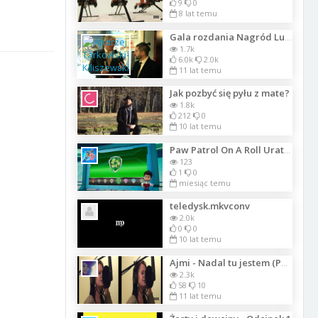
9
0
8 lat temu
Gala rozdania Nagród Luksusowej Marki Roku 2014
1.7k
6.0k
2.0k
11 lat temu
Jak pozbyć się pyłu z mate?
1.8k
212
0
10 lat temu
Paw Patrol On A Roll Uratuj Owce
123
1
0
miesiąc temu
teledysk.mkvconv
2.0k
0
0
10 lat temu
Ajmi - Nadal tu jestem (Pompuj Rap 2)
2.3k
58
10
11 lat temu