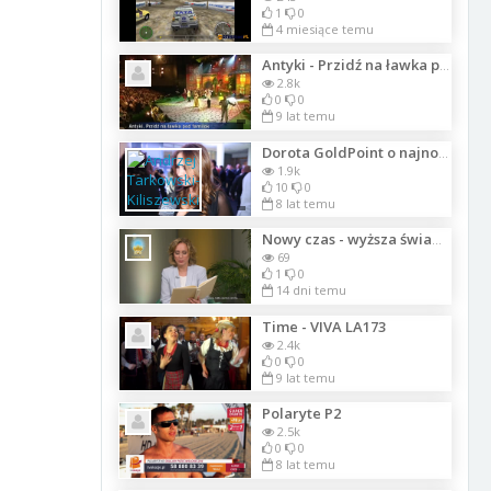
1
0
4 miesiące temu
Antyki - Przidź na ławka pod familok4788
2.8k
0
0
9 lat temu
Dorota GoldPoint o najnowszej afrykanskiej kolekcji wiosna - lato 2018
1.9k
10
0
8 lat temu
Nowy czas - wyższa świadomość? Daj się prowadzić. Część 4
69
1
0
14 dni temu
Time - VIVA LA173
2.4k
0
0
9 lat temu
Polaryte P2
2.5k
0
0
8 lat temu