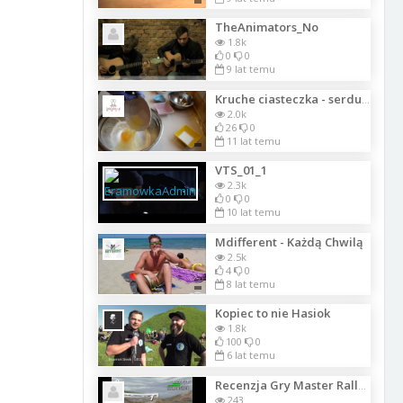
TheAnimators_No
1.8k
0
0
9 lat temu
Kruche ciasteczka - serduszka
2.0k
26
0
11 lat temu
VTS_01_1
2.3k
0
0
10 lat temu
Mdifferent - Każdą Chwilą
2.5k
4
0
8 lat temu
Kopiec to nie Hasiok
1.8k
100
0
6 lat temu
Recenzja Gry Master Rallye
243