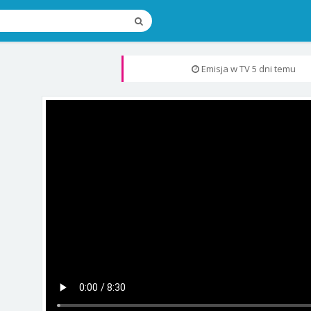
Emisja w TV
5 dni temu