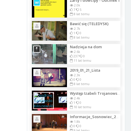
Żarty i dowcipy - Odcinek 1
2.0k
7
5
8 lat temu
Bawić się (TELEDYSK)
2.7k
1
0
8 lat temu
Nadzieja na dom
2.6k
237
0
11 lat temu
2019_01_21_Lista
2.3k
0
0
8 lat temu
Występ Izabeli Trojanowskiej Luksusowa Marka Roku 2016 w Janowie Podlaskim
2.4k
1
0
10 lat temu
Informacje_Sosnowiec_28_11_2017
1.8k
0
0
9 lat temu