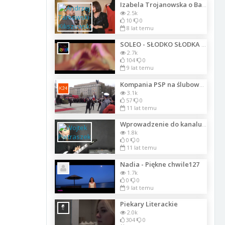
Izabela Trojanowska o Balu Charytatywnym Stowarzyszenia Mae Rzeczy w Toruniu
2.5k
10
0
8 lat temu
SOLEO - SŁODKO SŁODKA - OFFICIAL VIDEO
2.7k
104
0
9 lat temu
Kompania PSP na ślubowaniu aspirantów w Częstochowie 2014
3.1k
57
0
11 lat temu
Wprowadzenie do kanalu ROCKDAY
1.8k
0
0
11 lat temu
Nadia - Piękne chwile127
1.7k
0
0
9 lat temu
Piekary Literackie
2.0k
304
0