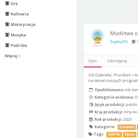
Gry
Kulinaria
Motoryzacja
Modlitwa o 
Muzyka
SophiaTV
1
Podróże
Więcej
Opis
Udostępnij
Od Gabriele, Prorokini i
na temat naszych program
Opublikowano:
rok te
Kategoria wiekowa:
Od
Język produkcji:
polski
Kraj produkcji:
inny kr
Rok produkcji:
2025
Kategorie:
Poradniki
Tagi:
SANTEC
Santec