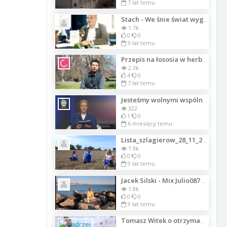
7 lat temu
Stach - We śnie świat wygląda inny_Lista_1292
1.7k
0
0
9 lat temu
Przepis na łososia w herbacie
2.3k
4
0
7 lat temu
Jesteśmy wolnymi wspólnotami - łącz i bądź. Część 11
322
1
0
6 miesięcy temu
Lista_szlagierow_28_11_2017_2
1.9k
0
0
9 lat temu
Jacek Silski - Mix Julio087 (1)
1.8k
0
0
9 lat temu
Tomasz Witek o otrzymanej nagrodzie Perły EuroTurystyki na VIII Letniej Gali P.