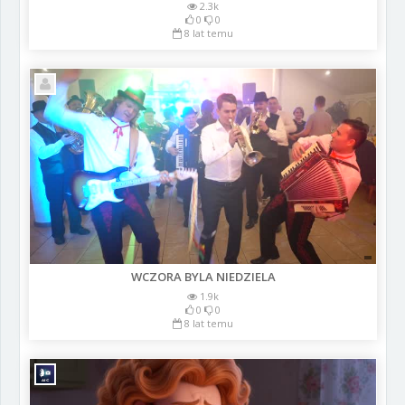
2.3k
0
0
8 lat temu
WCZORA BYLA NIEDZIELA
1.9k
0
0
8 lat temu