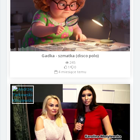
Gadka - szmatka (disco polo)
245
1
0
4 miesiące temu