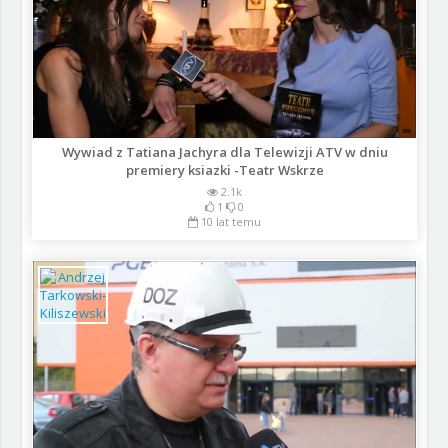
Wywiad z Tatiana Jachyra dla Telewizji ATV w dniu
premiery ksiazki -Teatr Wskrze
2.1k
1
0
10 lat temu