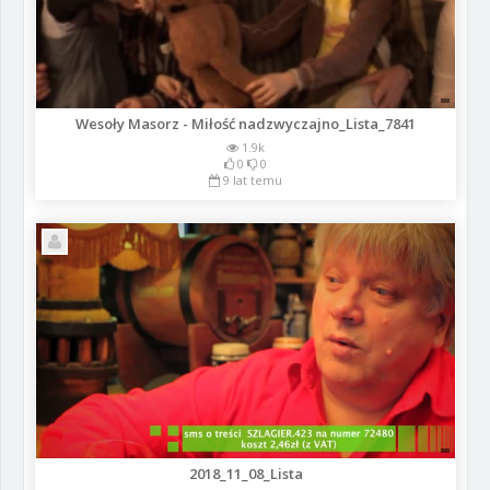
Wesoły Masorz - Miłość nadzwyczajno_Lista_7841
1.9k
0
0
9 lat temu
2018_11_08_Lista