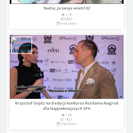
Nadia_Ja swoje wiem132
1.7k
0
0
9 lat temu
Krzysztof Gojdz na 8 edycji konkursu Rozdania Nagrod
dla Najpiekniejszych SPA
1.6k
1
0
9 lat temu