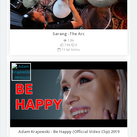
Sarang -The Arc
1.8k
7.8k
0
11 lat temu
Adam Krajewski - Be Happy (Official Video Clip) 2019