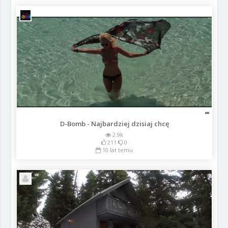
D-Bomb - Najbardziej dzisiaj chcę
2.9k
211
0
10 lat temu