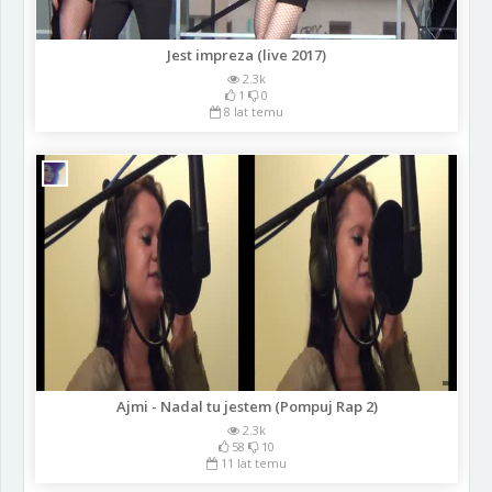
Jest impreza (live 2017)
2.3k
1
0
8 lat temu
Ajmi - Nadal tu jestem (Pompuj Rap 2)
2.3k
58
10
11 lat temu