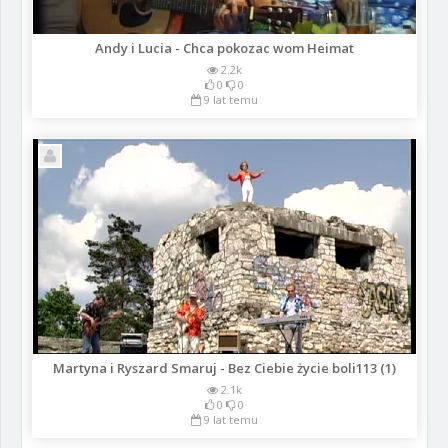
Andy i Lucia - Chca pokozac wom Heimat
2.2k
0
0
9 lat temu
Martyna i Ryszard Smaruj - Bez Ciebie życie boli113 (1)
2.1k
0
0
9 lat temu