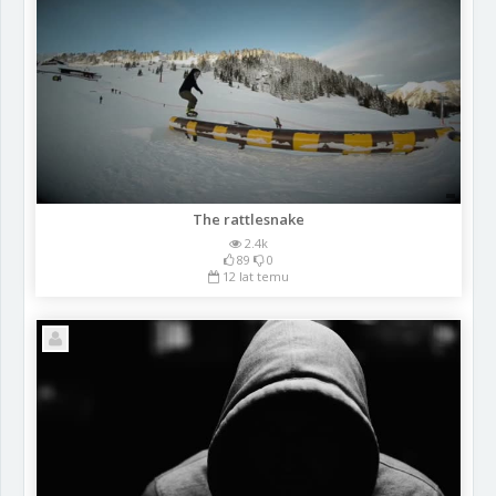
The rattlesnake
2.4k
89
0
12 lat temu