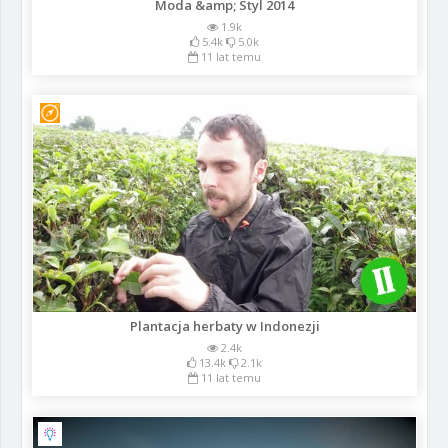
Moda &amp; Styl 2014
1.9k
5.4k
5.0k
11 lat temu
Plantacja herbaty w Indonezji
2.4k
13.4k
2.1k
11 lat temu