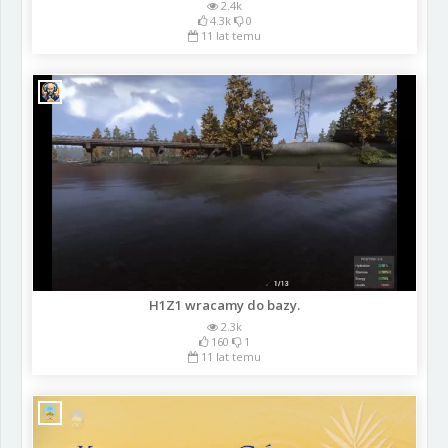
2.4k
4.3k
0
11 lat temu
H1Z1 wracamy do bazy.
2.3k
160
1
11 lat temu