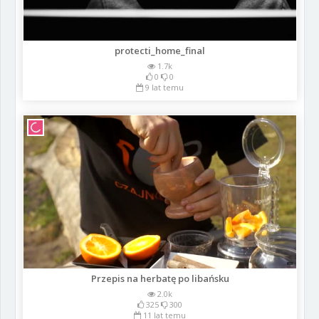
protecti_home_final
1.7k
0
0
9 lat temu
Przepis na herbatę po libańsku
2.0k
325
300
11 lat temu