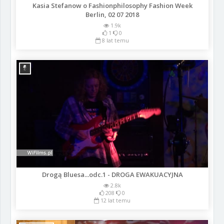
Kasia Stefanow o Fashionphilosophy Fashion Week
Berlin, 02 07 2018
1.9k
1
0
8 lat temu
Drogą Bluesa...odc.1 - DROGA EWAKUACYJNA
2.8k
208
0
12 lat temu