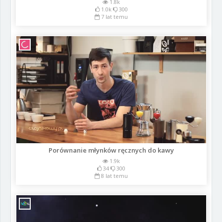
1.8k
1.0k
300
7 lat temu
Porównanie młynków ręcznych do kawy
1.9k
34
300
8 lat temu