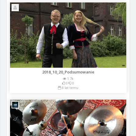
2018_10_20_Podsumowanie
1.7k
0
0
8 lat temu