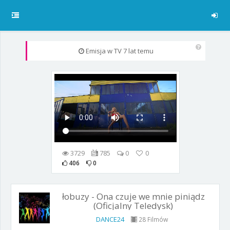
Emisja w TV
7 lat temu
3729
785
0
0
406
0
łobuzy - Ona czuje we mnie piniądz
(Oficjalny Teledysk)
DANCE24
28 Filmów