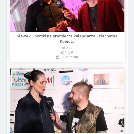
Sławek Oborski na premierze kalendarza Szlachetna
Kobieta
2.7k
1
0
10 lat temu