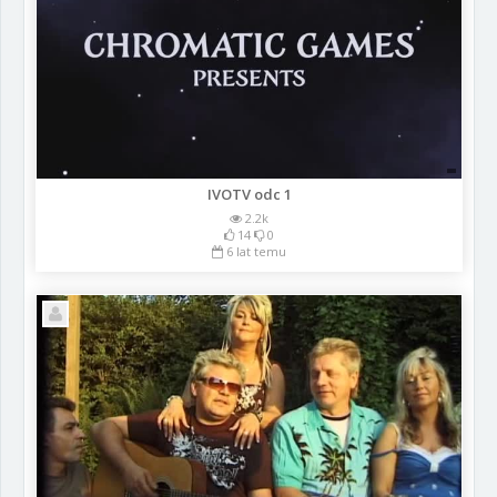
IVOTV odc 1
2.2k
14
0
6 lat temu