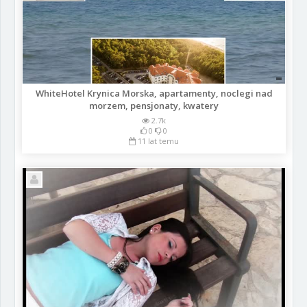
WhiteHotel Krynica Morska, apartamenty, noclegi nad
morzem, pensjonaty, kwatery
2.7k
0
0
11 lat temu