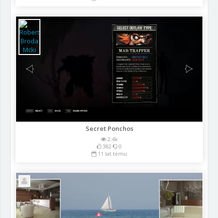
Secret Ponchos
2.4k
382
0
11 lat temu