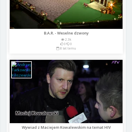
B.A.R. - Weselne dzwony
2.3k
0
0
8 lat temu
Wywiad z Maciejem Kowalewskim na temat HIV