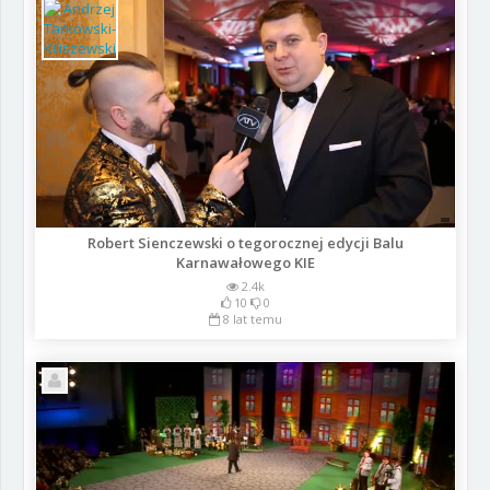
Robert Sienczewski o tegorocznej edycji Balu
Karnawałowego KIE
2.4k
10
0
8 lat temu