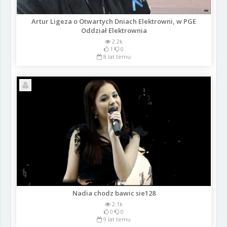
Artur Ligeza o Otwartych Dniach Elektrowni, w PGE
Oddział Elektrownia
2.2k
1
0
8 lat temu
Nadia chodz bawic sie128
2.1k
0
0
9 lat temu