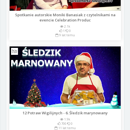
Spotkanie autorskie Moniki Banasiak z czytelnikami na
evencie Celebration Produc
2.1k
1
0
9 lat temu
12 Potraw Wigilijnych - 6. Śledzik marynowany
1.9k
700
0
11 lat temu