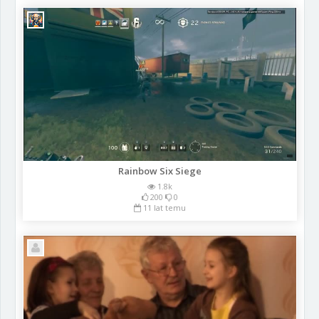
Rainbow Six Siege
1.8k
200
0
11 lat temu