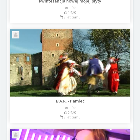
kwintesencja nowej mojej płyty
1.9k
1
0
8 lat temu
B.A.R. - Pamieć
1.9k
0
0
8 lat temu