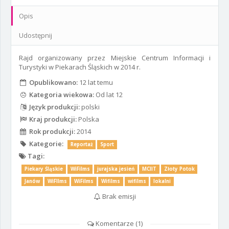
Opis
Udostępnij
Rajd organizowany przez Miejskie Centrum Informacji i
Turystyki w Piekarach Śląskich w 2014 r.
Opublikowano:
12 lat temu
Kategoria wiekowa:
Od lat 12
Język produkcji:
polski
Kraj produkcji:
Polska
Rok produkcji:
2014
Kategorie:
Reportaż
Sport
Tagi:
Piekary Śląskie
WiFilms
jurajska jesień
MCIIT
Złoty Potok
Janów
WiFIlms
WiFilms
Wifilms
wifilms
lokalni
Brak emisji
Komentarze (
1
)