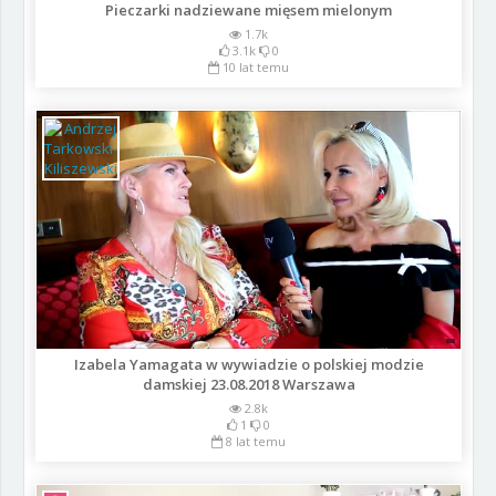
Pieczarki nadziewane mięsem mielonym
1.7k
3.1k
0
10 lat temu
Izabela Yamagata w wywiadzie o polskiej modzie
damskiej 23.08.2018 Warszawa
2.8k
1
0
8 lat temu