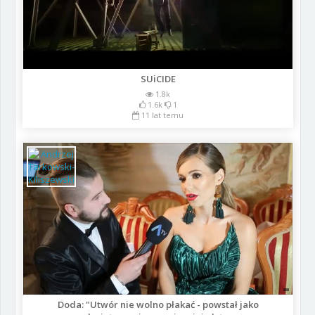
SUiCIDE
1.8k
1.6k
1
11 lat temu
Doda: "Utwór nie wolno płakać - powstał jako