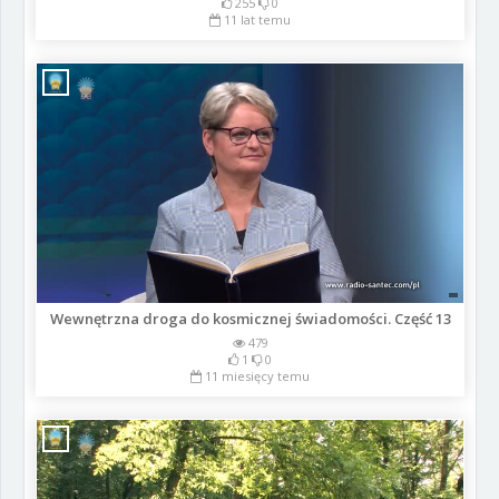
255
0
11 lat temu
Wewnętrzna droga do kosmicznej świadomości. Część 13
479
1
0
11 miesięcy temu