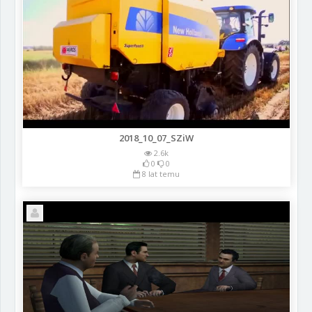
2018_10_07_SZiW
2.6k
0
0
8 lat temu