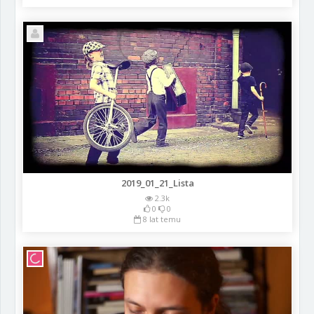
2019_01_21_Lista
2.3k
0
0
8 lat temu