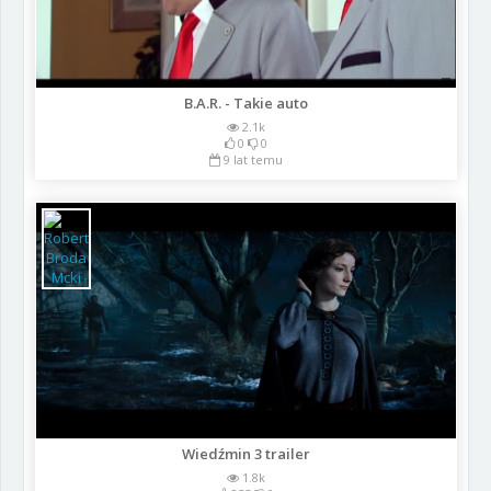
B.A.R. - Takie auto
2.1k
0
0
9 lat temu
Wiedźmin 3 trailer
1.8k