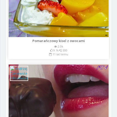
Pomarańczowy kisel z owocami
2.0k
9.1k
300
11 lat temu