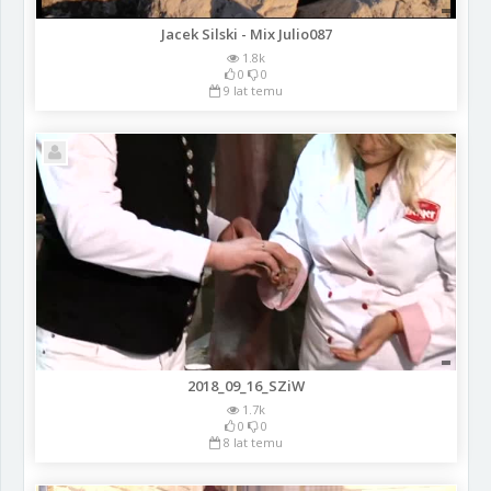
Jacek Silski - Mix Julio087
1.8k
0
0
9 lat temu
2018_09_16_SZiW
1.7k
0
0
8 lat temu