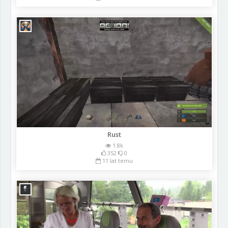
Rust
1.8k
352
0
11 lat temu