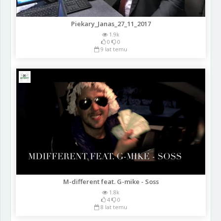
Piekary_Janas_27_11_2017
1.9k
0
0
9 lat temu
M-different feat. G-mike - Soss
1.8k
4
0
8 lat temu