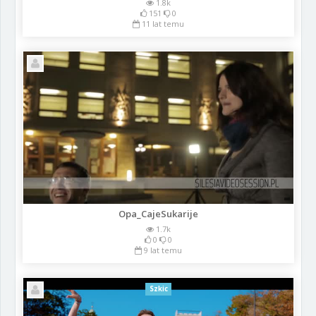
1.8k
151
0
11 lat temu
Opa_CajeSukarije
1.7k
0
0
9 lat temu
Szkic