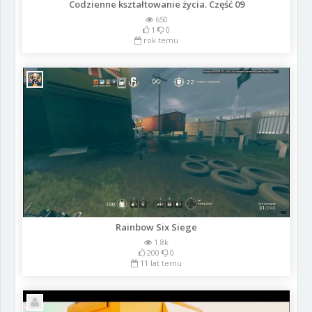
Codzienne kształtowanie życia. Część 09
650
1
0
rok temu
Rainbow Six Siege
1.8k
200
0
11 lat temu