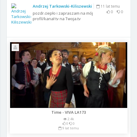
Andrzej Tarkowski-Kiliszewski
11 lat temu
0
0
pozdr.ciepło i zapraszam na mój
profil/kanał tv na Twoja.tv
Time - VIVA LA173
2.4k
0
0
9 lat temu