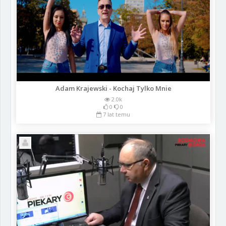
Adam Krajewski - Kochaj Tylko Mnie
2.0k
0
0
7 lat temu