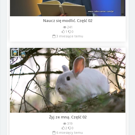
Naucz się modlić. Część 02
241
1
0
3 miesiące temu
Żyj ze mną. Część 02
319
2
0
6 miesięcy temu