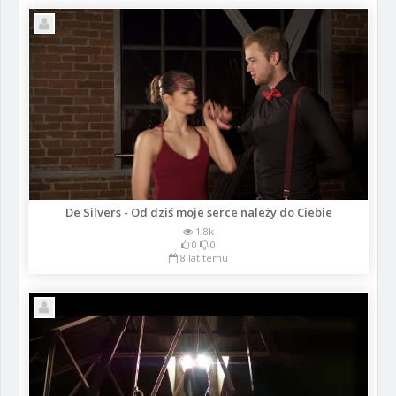
De Silvers - Od dziś moje serce należy do Ciebie
1.8k
0
0
8 lat temu