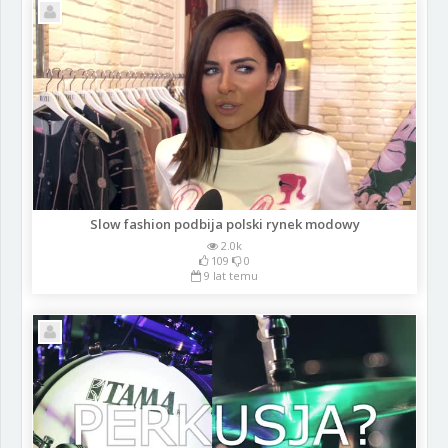
Slow fashion podbija polski rynek modowy
2.0k
109
0
9 lat temu