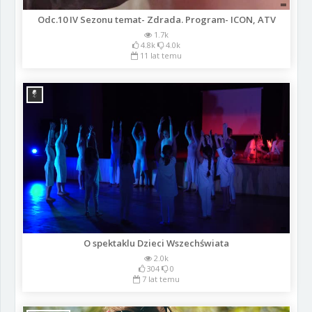
Odc.10 IV Sezonu temat- Zdrada. Program- ICON, ATV
1.7k
4.8k
4.0k
11 lat temu
O spektaklu Dzieci Wszechświata
2.0k
304
0
7 lat temu