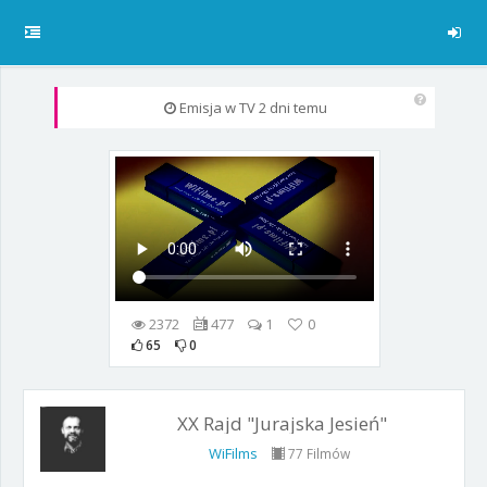
Emisja w TV
2 dni temu
2372
477
1
0
65
0
XX Rajd "Jurajska Jesień"
WiFilms
77 Filmów