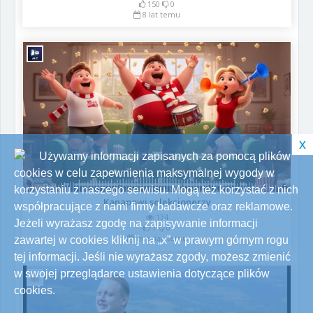
150
0
8 lat temu
x
Używamy informacji zapisanych za pomocą plików
cookies w celu zapewnienia maksymalnej wygody w
korzystaniu z naszego serwisu. Mogą też korzystać z nich
Kanapowi selekcjonerzy
współpracujące z nami firmy badawcze oraz reklamowe.
134
Jeżeli wyrażasz zgodę na zapisywanie informacji
1
0
miesiąc temu
zawartej w cookies kliknij na „x” w prawym górnym rogu
tej informacji. Jeśli nie wyrażasz zgody, możesz zmienić
w swojej przeglądarce ustawienia dotyczące plików
cookies.