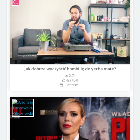
Jak dobrze wyczyścić bombillę do yerba mate?
2.7k
499
0
9 lat temu