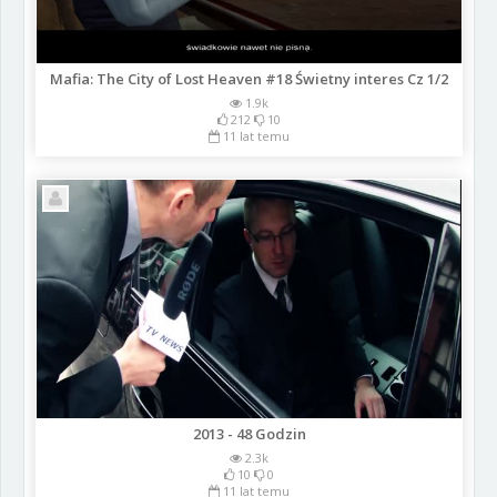
Mafia: The City of Lost Heaven #18 Świetny interes Cz 1/2
1.9k
212
10
11 lat temu
2013 - 48 Godzin
2.3k
10
0
11 lat temu