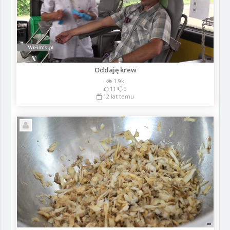
Oddaję krew
1.9k
11
0
12 lat temu