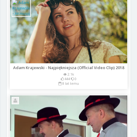
Adam Krajewski - Najpiękniejsza (Official Video Clip) 2018
2.1k
444
0
8 lat temu