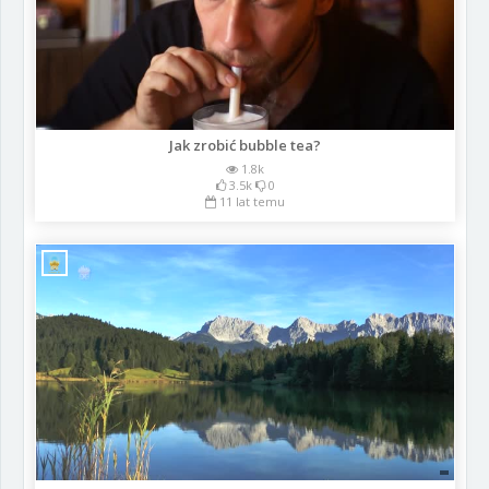
Jak zrobić bubble tea?
1.8k
3.5k
0
11 lat temu