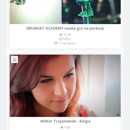
DRUMSET ACADEMY nauka gry na perkusji
15.1k
0
0
11 lat temu
Wiktor Trojanowski - Kinga
1.8k