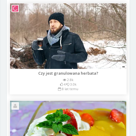
Czy jest granulowana herbata?
2.8k
4
3.0k
8 lat temu