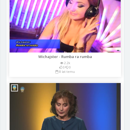
Wichajster - Rumba ra rumba
2.2k
0
0
8 lat temu