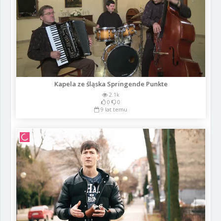
Kapela ze śląska Springende Punkte
2.1k
0
0
9 lat temu