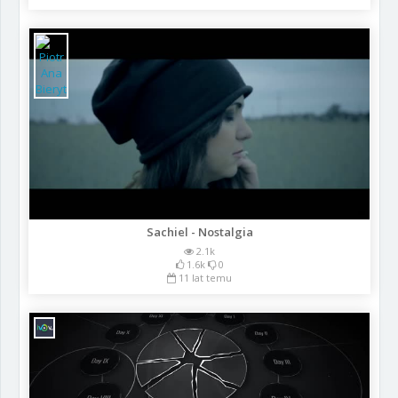
Sachiel - Nostalgia
2.1k
1.6k
0
11 lat temu