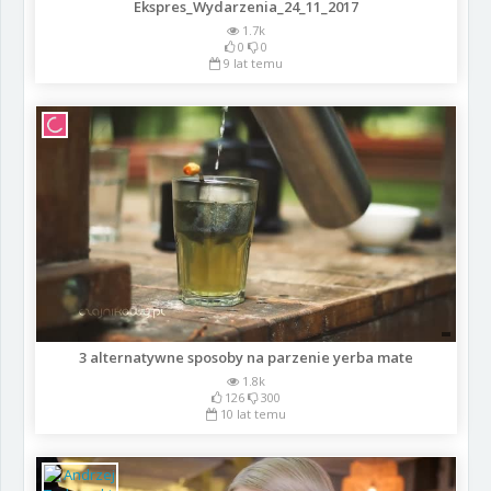
Ekspres_Wydarzenia_24_11_2017
1.7k
0
0
9 lat temu
3 alternatywne sposoby na parzenie yerba mate
1.8k
126
300
10 lat temu