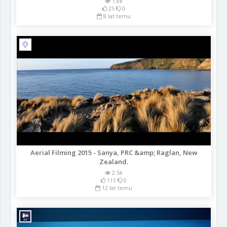
1.8k
25
0
8 lat temu
Aerial Filming 2015 - Sanya, PRC &amp; Raglan, New
Zealand.
2.5k
111
0
12 lat temu