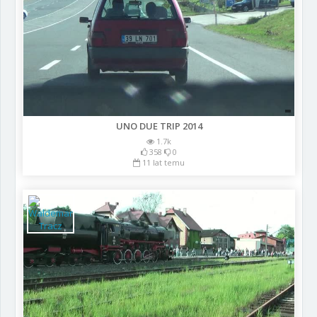
UNO DUE TRIP 2014
1.7k
358
0
11 lat temu