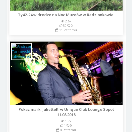
Ty42-24 w drodze na Noc Muzeów w Radzionkowie.
2.6k
30
0
11 lat temu
Pokaz marki JulietteK. w Unique Club Lounge Sopot
11.08.2018
1.7k
1
0
8 lat temu