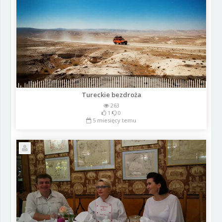
Tureckie bezdroża
263
1
0
5 miesięcy temu