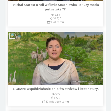
MIchał Starost o roli w filmie Studniowka i o "Czy moda
jest sztuką ?!"
2.3k
10
0
9 lat temu
LIOBANI Współdziałanie aniołów stróżów i istot natury.
535
1
0
10 miesięcy temu