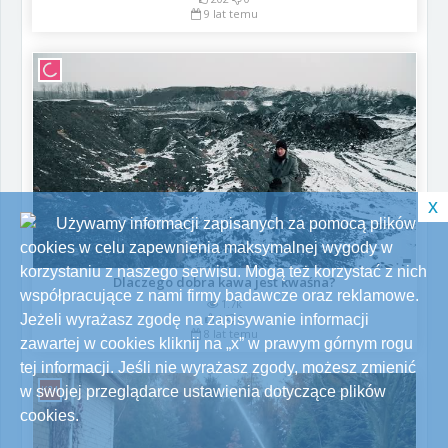
9 lat temu
x
Używamy informacji zapisanych za pomocą plików
cookies w celu zapewnienia maksymalnej wygody w
korzystaniu z naszego serwisu. Mogą też korzystać z nich
Dlaczego dobra kawa jest kwaśna?
współpracujące z nami firmy badawcze oraz reklamowe.
1.7k
Jeżeli wyrażasz zgodę na zapisywanie informacji
1
0
8 lat temu
zawartej w cookies kliknij na „x” w prawym górnym rogu
tej informacji. Jeśli nie wyrażasz zgody, możesz zmienić
w swojej przeglądarce ustawienia dotyczące plików
cookies.