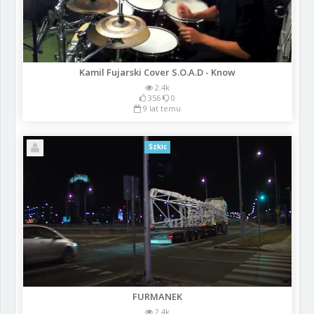
Kamil Fujarski Cover S.O.A.D - Know
2.4k
356
0
9 lat temu
Szkic
FURMANEK
2.4k