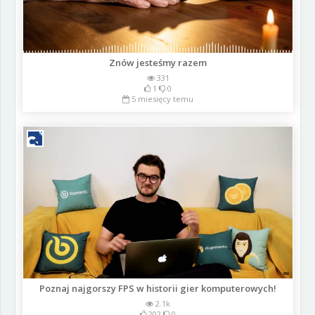
Znów jesteśmy razem
331
1
0
5 miesięcy temu
Poznaj najgorszy FPS w historii gier komputerowych!
2.1k
202
0