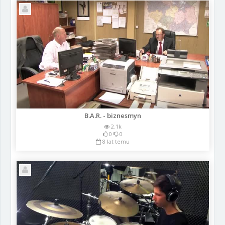
B.A.R. - biznesmyn
2.1k
0
0
8 lat temu