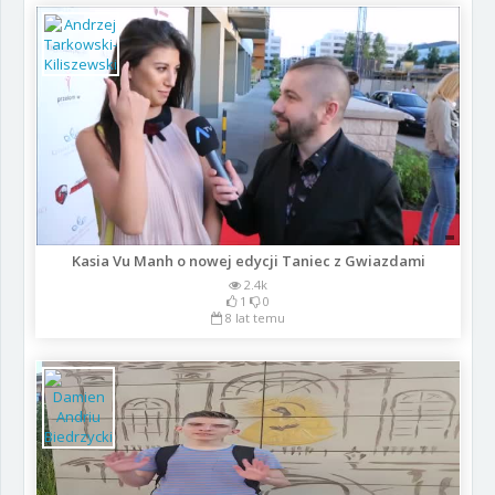
Kasia Vu Manh o nowej edycji Taniec z Gwiazdami
2.4k
1
0
8 lat temu