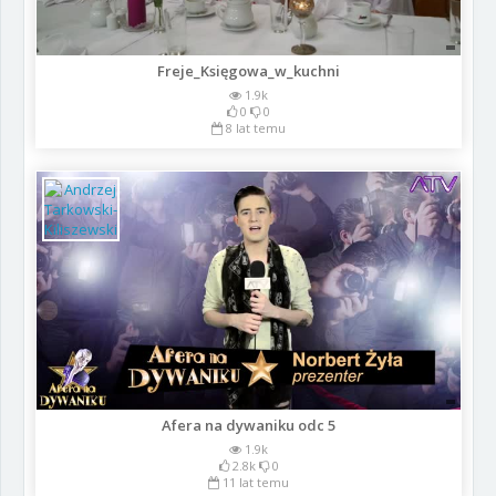
Freje_Księgowa_w_kuchni
1.9k
0
0
8 lat temu
Afera na dywaniku odc 5
1.9k
2.8k
0
11 lat temu