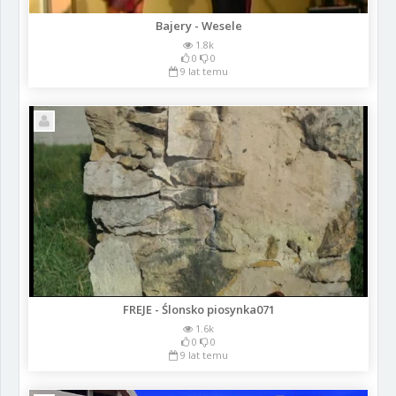
Bajery - Wesele
1.8k
0
0
9 lat temu
FREJE - Ślonsko piosynka071
1.6k
0
0
9 lat temu