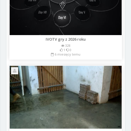
IVOTV gry z 2026 roku
328
1
0
6 miesięcy temu