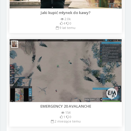
Jaki kupić młynek do kawy?
2.0k
4
0
9 lat temu
EMERGENCY 20 AVALANCHE
154
1
0
2 miesiące temu