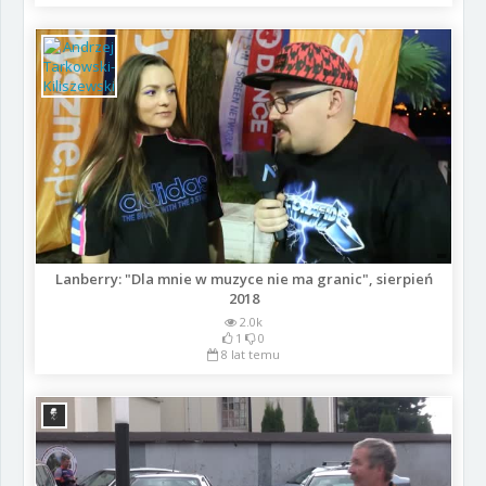
Lanberry: "Dla mnie w muzyce nie ma granic", sierpień
2018
2.0k
1
0
8 lat temu