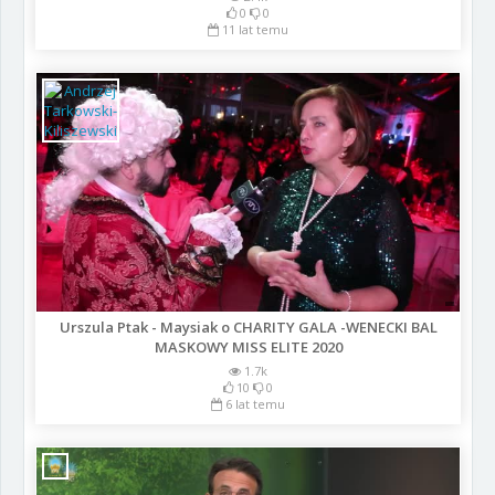
0
0
11 lat temu
Urszula Ptak - Maysiak o CHARITY GALA -WENECKI BAL
MASKOWY MISS ELITE 2020
1.7k
10
0
6 lat temu