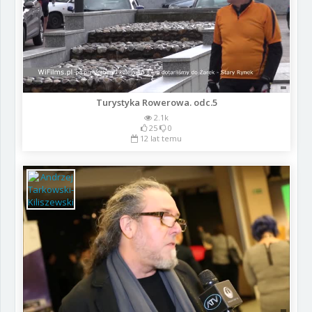
Turystyka Rowerowa. odc.5
2.1k
25
0
12 lat temu