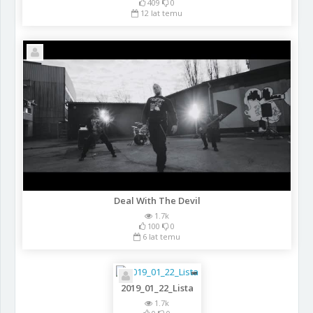
409
0
12 lat temu
Deal With The Devil
1.7k
100
0
6 lat temu
2019_01_22_Lista
1.7k