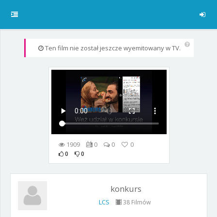
Ten film nie został jeszcze wyemitowany w TV.
1909
0
0
0
0
0
konkurs
LCS
38 Filmów