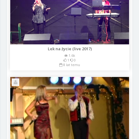
Lek na życie (live 2017)
1.6k
1
0
8 lat temu