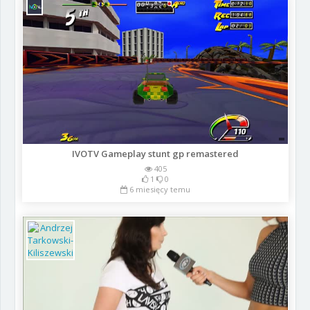
IVOTV Gameplay stunt gp remastered
405
1
0
6 miesięcy temu