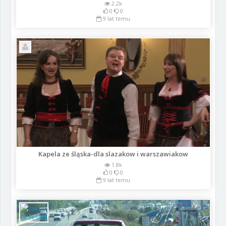
2.2k
0
0
9 lat temu
Kapela ze śląska-dla slazakow i warszawiakow
1.8k
0
0
9 lat temu