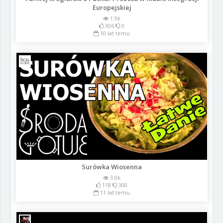
Europejskiej
1.9k
306
0
10 lat temu
Surówka Wiosenna
3.0k
118
300
11 lat temu