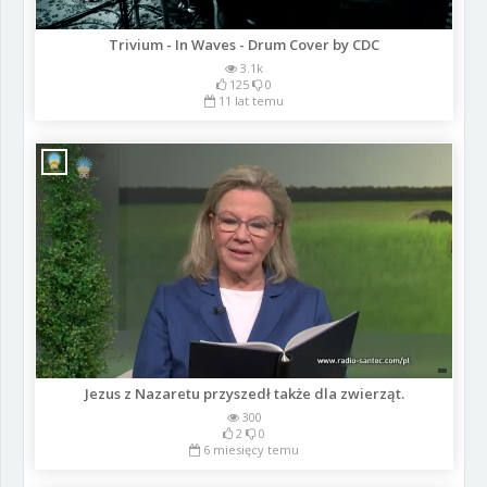
Trivium - In Waves - Drum Cover by CDC
3.1k
125
0
11 lat temu
Jezus z Nazaretu przyszedł także dla zwierząt.
300
2
0
6 miesięcy temu