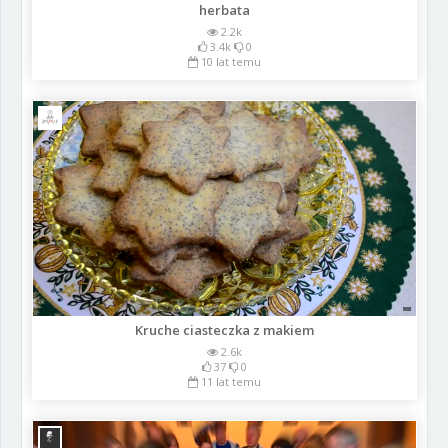
herbata
2.2k
3.4k
0
10 lat temu
Kruche ciasteczka z makiem
2.6k
37
0
11 lat temu