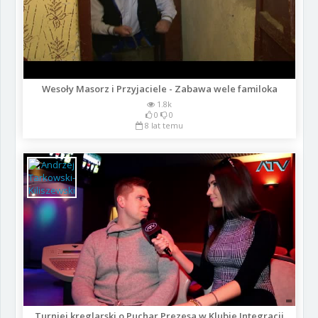
Wesoły Masorz i Przyjaciele - Zabawa wele familoka
1.8k
0
0
8 lat temu
Turniej kreglarski o Puchar Prezesa w Klubie Integracji