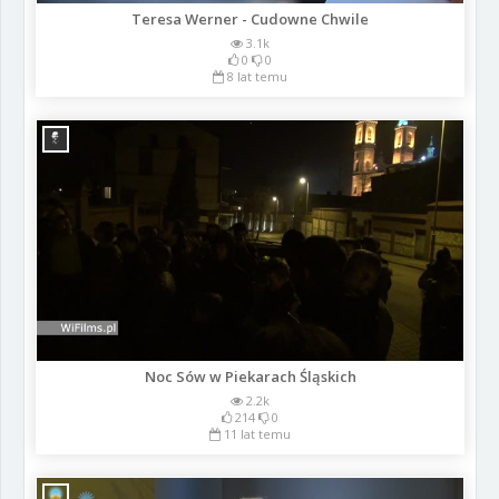
Teresa Werner - Cudowne Chwile
3.1k
0
0
8 lat temu
Noc Sów w Piekarach Śląskich
2.2k
214
0
11 lat temu