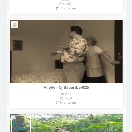
205
0
7 lat temu
Antyki - Oj Babariba4025
2.4k
0
0
9 lat temu