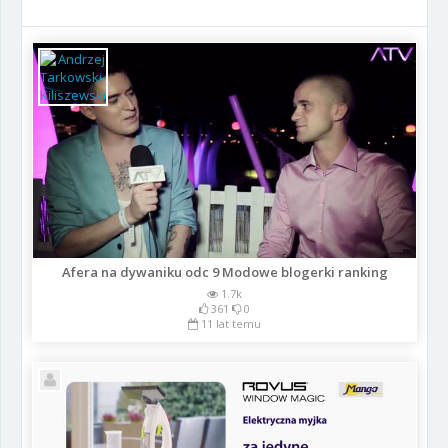
Afera na dywaniku odc 9 Modowe blogerki ranking
1.7k
361
0
11 lat temu