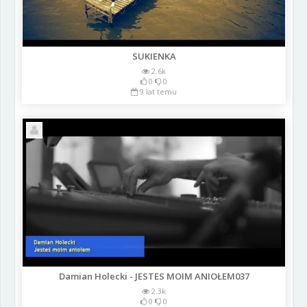
SUKIENKA
2.6k
0
0
9 lat temu
Damian Holecki - JESTES MOIM ANIOŁEM037
2.3k
0
0