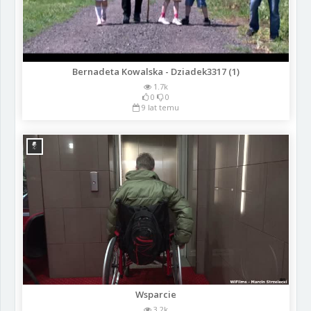
Bernadeta Kowalska - Dziadek3317 (1)
1.7k
0
0
9 lat temu
Wsparcie
3.2k