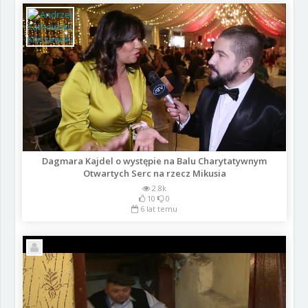
Dagmara Kajdel o występie na Balu Charytatywnym
Otwartych Serc na rzecz Mikusia
2.8k
10
0
6 lat temu