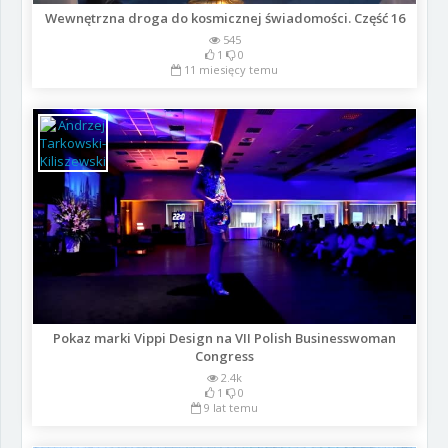
Wewnętrzna droga do kosmicznej świadomości. Część 16
545
1
0
11 miesięcy temu
Pokaz marki Vippi Design na VII Polish Businesswoman
Congress
2.4k
1
0
9 lat temu