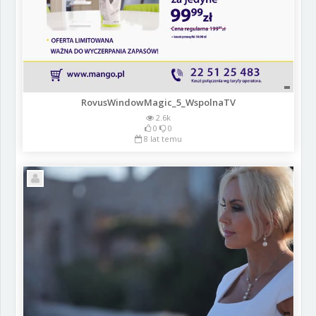
RovusWindowMagic_5_WspolnaTV
2.6k
0
0
8 lat temu