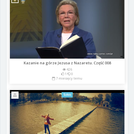
Kazanie na górze Jezusa z Nazaretu. Część 008
426
1
0
7 miesięcy temu
Szkic