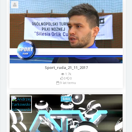
Sport_ruda_21_11_2017
1.7k
0
0
9 lat temu
Szkic