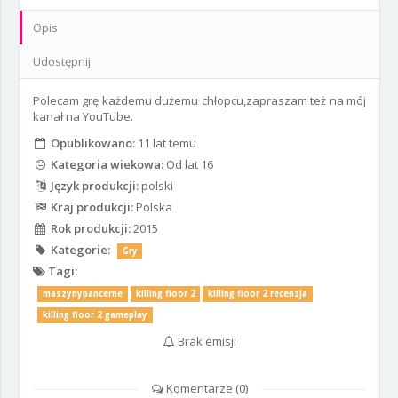
Opis
Udostępnij
Polecam grę każdemu dużemu chłopcu,zapraszam też na mój
kanał na YouTube.
Opublikowano:
11 lat temu
Kategoria wiekowa:
Od lat 16
Język produkcji:
polski
Kraj produkcji:
Polska
Rok produkcji:
2015
Kategorie:
Gry
Tagi:
maszynypancerne
killing floor 2
killing floor 2 recenzja
killing floor 2 gameplay
Brak emisji
Komentarze (
0
)