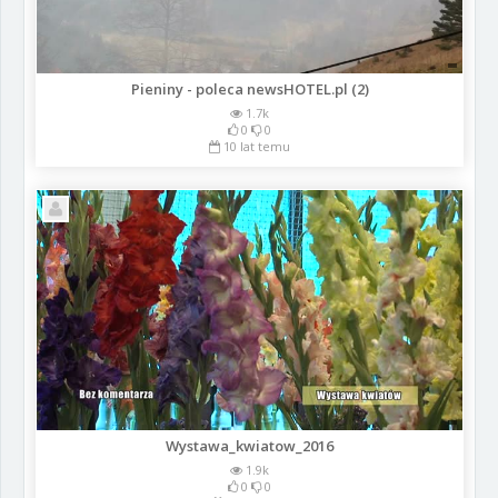
Pieniny - poleca newsHOTEL.pl (2)
1.7k
0
0
10 lat temu
Wystawa_kwiatow_2016
1.9k
0
0