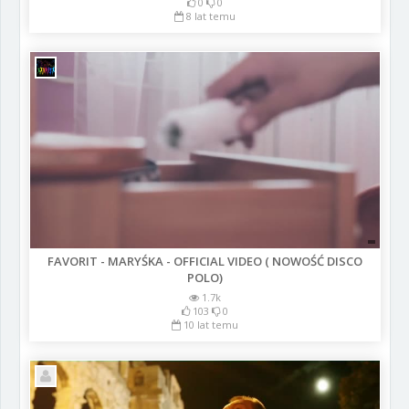
0
0
8 lat temu
FAVORIT - MARYŚKA - OFFICIAL VIDEO ( NOWOŚĆ DISCO
POLO)
1.7k
103
0
10 lat temu