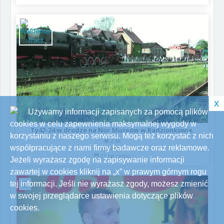
x
Używamy informacji zapisanych za pomocą plików
cookies w celu zapewnienia maksymalnej wygody w
Ty42-24 w drodze na Noc Muzeów w Radzionkowie.
korzystaniu z naszego serwisu. Mogą też korzystać z nich
2.6k
współpracujące z nami firmy badawcze oraz reklamowe.
30
0
11 lat temu
Jeżeli wyrażasz zgodę na zapisywanie informacji
zawartej w cookies kliknij na „x” w prawym górnym rogu
tej informacji. Jeśli nie wyrażasz zgody, możesz zmienić
w swojej przeglądarce ustawienia dotyczące plików
cookies.