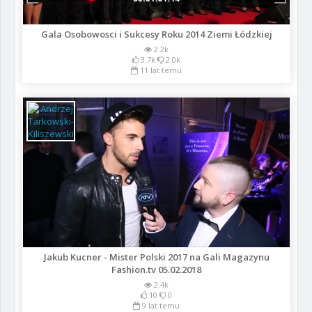
Gala Osobowosci i Sukcesy Roku 2014 Ziemi Łódzkiej
2.2k
3.7k
2.0k
11 lat temu
Jakub Kucner - Mister Polski 2017 na Gali Magazynu
Fashion.tv 05.02.2018
2.4k
10
0
9 lat temu