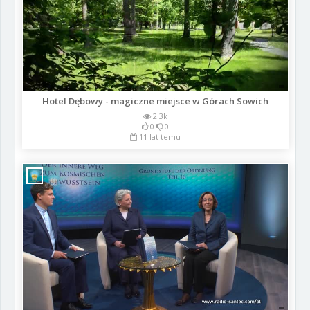
Hotel Dębowy - magiczne miejsce w Górach Sowich
2.3k
0
0
11 lat temu