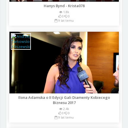
Hanys Bynd - Krista078
1.8k
0
0
9 lat temu
Ilona Adamska o II Edycji Gali Diamenty Kobiecego
Biznesu 2017
2.4k
0
0
9 lat temu