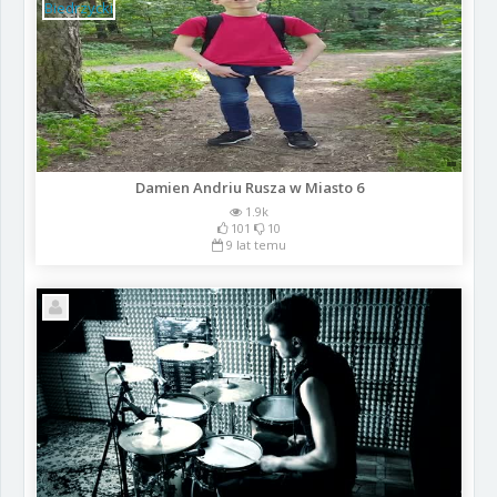
Damien Andriu Rusza w Miasto 6
1.9k
101
10
9 lat temu