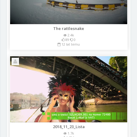
The rattlesnake
2.4k
89
0
12 lat temu
2018_11_23_Lista
1.7k