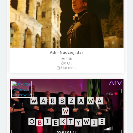
Adi - Nadzieji dar
2.3k
0
0
8 lat temu