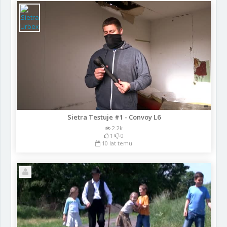
Sietra Testuje #1 - Convoy L6
2.2k
1
0
10 lat temu