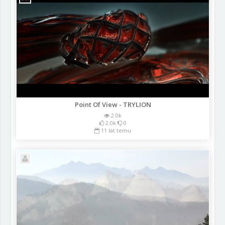
Point Of View - TRYLION
2.0k
2.0k
0
11 lat temu