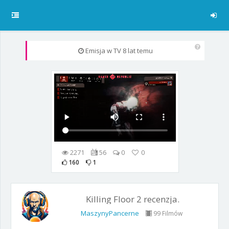
Emisja w TV
8 lat temu
2271
56
0
0
160
1
Killing Floor 2 recenzja.
MaszynyPancerne
99 Filmów