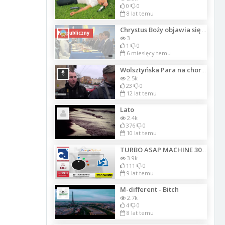
0
0
8 lat temu
Chrystus Boży objawia się w Rodowej Gminie Pana
Niepubliczny
3
1
0
6 miesięcy temu
Wolsztyńska Para na chorobowym
2.5k
23
0
12 lat temu
Lato
2.4k
376
0
10 lat temu
TURBO ASAP MACHINE 3000 - (parodia telezakupów)
3.9k
111
0
9 lat temu
M-different - Bitch
2.7k
4
0
8 lat temu