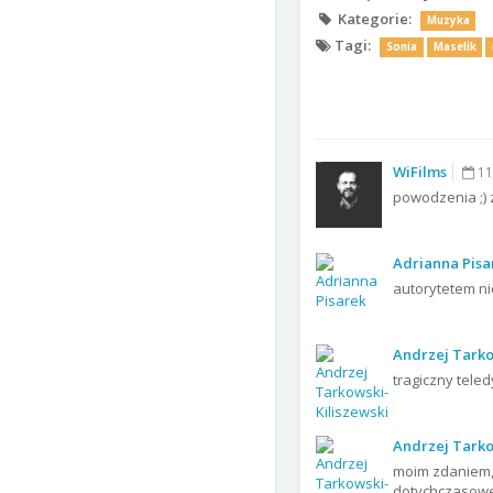
Kategorie:
Muzyka
Tagi:
Sonia
Maselik
WiFilms
11
powodzenia ;) 
Adrianna Pisa
autorytetem ni
Andrzej Tarko
tragiczny teledy
Andrzej Tarko
moim zdaniem, 
dotychczasowe 