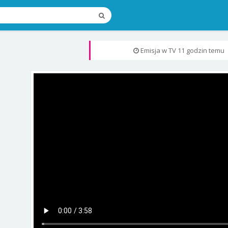
Emisja w TV
11 godzin temu