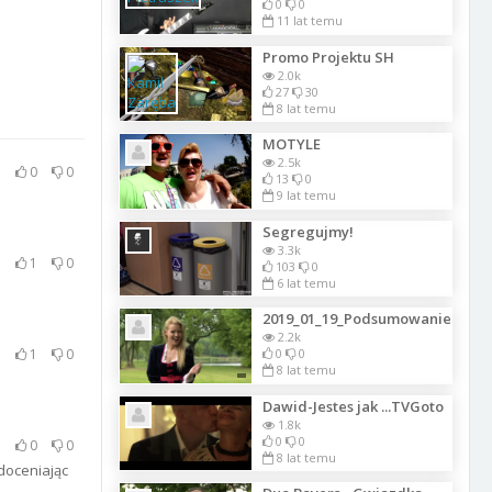
0
0
11 lat temu
Promo Projektu SH
2.0k
27
30
8 lat temu
MOTYLE
2.5k
0
0
13
0
9 lat temu
Segregujmy!
3.3k
1
0
103
0
6 lat temu
2019_01_19_Podsumowanie
2.2k
1
0
0
0
8 lat temu
Dawid-Jestes jak ...TVGoto
1.8k
0
0
0
0
8 lat temu
doceniając