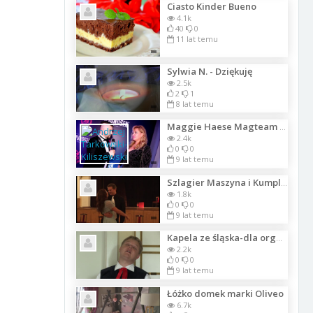
Ciasto Kinder Bueno
4.1k
40
0
11 lat temu
Sylwia N. - Dziękuję
2.5k
2
1
8 lat temu
Maggie Haese Magteam Models o promowaniu modelek w USA Gala Playboya -Samochod R
2.4k
0
0
9 lat temu
Szlagier Maszyna i Kumpliki - Nasza miłość bydzie wiecznie trwać_Lista_1293
1.8k
0
0
9 lat temu
Kapela ze śląska-dla organistów
2.2k
0
0
9 lat temu
Łóżko domek marki Oliveo
6.7k