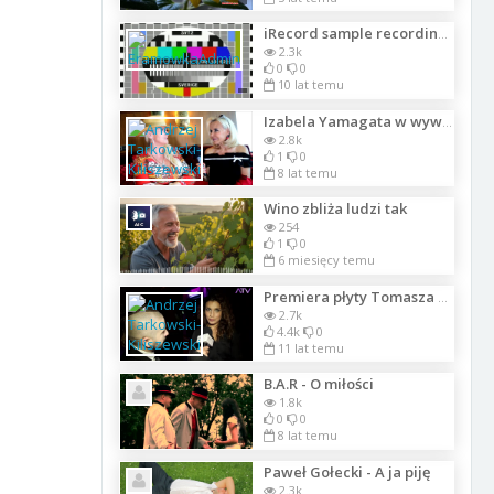
iRecord sample recording 4_3
2.3k
0
0
10 lat temu
Izabela Yamagata w wywiadzie o polskiej modzie damskiej 23.08.2018 Warszawa
2.8k
1
0
8 lat temu
Wino zbliża ludzi tak
254
1
0
6 miesięcy temu
Premiera płyty Tomasza Luberta
2.7k
4.4k
0
11 lat temu
B.A.R - O miłości
1.8k
0
0
8 lat temu
Paweł Gołecki - A ja piję
2.3k