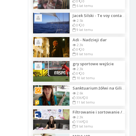
0
0
6 lat temu
Jacek Silski - Te voy contare mi vida089
2.5k
0
0
9 lat temu
Adi - Nadzieji dar
2.3k
0
0
8 lat temu
gry sportowe wejście
Szkic
2.3k
0
0
10 lat temu
Sanktuarium żółwi na Gili Meno
2.6k
336
0
11 lat temu
Filtrowanie i sortowanie / Ux bez żargonu
2.3k
114
0
8 lat temu