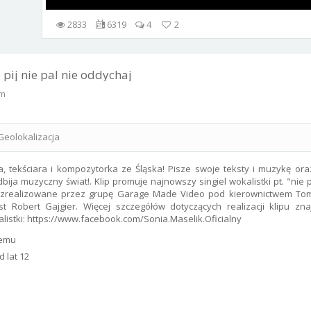
2833
6319
4
2
 pij nie pal nie oddychaj
lm
Geolokalizacja
a, tekściara i kompozytorka ze Śląska! Pisze swoje teksty i muzykę ora
ija muzyczny świat!. Klip promuje najnowszy singiel wokalistki pt. "nie pi
o zrealizowane przez grupę Garage Made Video pod kierownictwem To
 Robert Gajgier. Więcej szczegółów dotyczących realizacji klipu zna
listki: https://www.facebook.com/Sonia.Maselik.Oficialny
temu
 lat 12