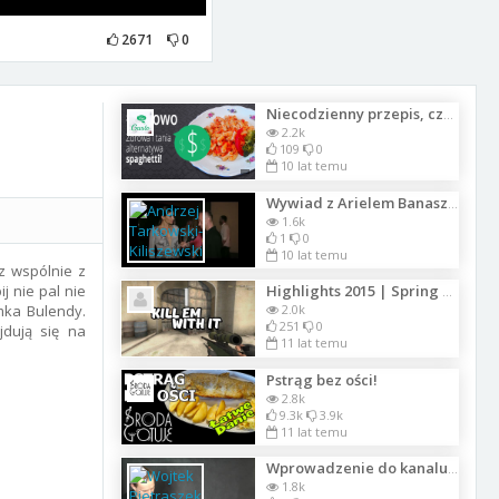
2671
0
Niecodzienny przepis, czyli Via Gusto przyrządza zdrowe spaghetti!
2.2k
109
0
10 lat temu
Wywiad z Arielem Banaszewskim dla Telewizji ATV z gali Magazynu Moda i Styl w JM
1.6k
1
0
10 lat temu
z wspólnie z
j nie pal nie
Highlights 2015 | Spring masters 2 - CS GO
mka Bulendy.
2.0k
251
0
jdują się na
11 lat temu
Pstrąg bez ości!
2.8k
9.3k
3.9k
11 lat temu
Wprowadzenie do kanalu ROCKDAY
1.8k