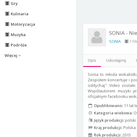
Gry
Kulinaria
Motoryzacja
SONIA - Nie
Muzyka
SONIA
1 Fi
Podróże
Więcej
Opis
Udostępnij
Sonia to młoda wokalistk
Zespołem koncertuje i podb
oddychaj". Video został
Współautorem muzyki jest
oficjalnym facebooku woka
Opublikowano:
11 lat 
Kategoria wiekowa:
Od
Język produkcji:
polski
Kraj produkcji:
Polska
Rok produkcji:
2015