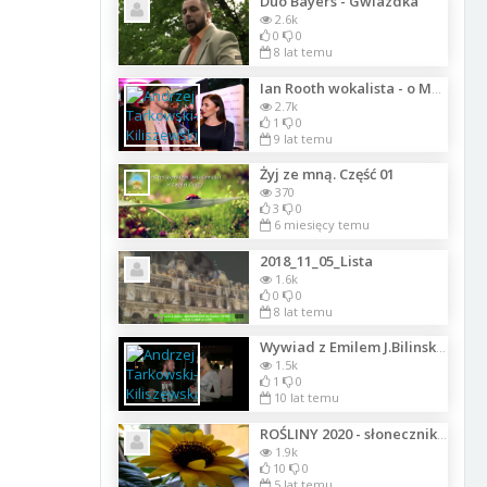
Duo Bayers - Gwiazdka
2.6k
0
0
8 lat temu
Ian Rooth wokalista - o Mercure Fashion Gentlement Evening 12.05.2017 Warszawa
2.7k
1
0
9 lat temu
Żyj ze mną. Część 01
370
3
0
6 miesięcy temu
2018_11_05_Lista
1.6k
0
0
8 lat temu
Wywiad z Emilem J.Bilinskim ATV na gali Magazynu Moda i Styl w JM
1.5k
1
0
10 lat temu
ROŚLINY 2020 - słonecznik ozdobny Baver
1.9k
10
0
5 lat temu