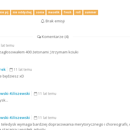
nie pij
nie oddychaj
sonia
maselik
fresh
roll
summer
Brak emisji
Komentarze (
4
)
 lat temu
zagłosowałem 400 żetonami ;) trzymam kciuki
rek
11 lat temu
e będziesz xD
wski-Kiliszewski
11 lat temu
sk...
wski-Kiliszewski
11 lat temu
teledysk wymaga bardziej dopracowania merytorycznego i choreografii, 
starania i wysiłek artysty