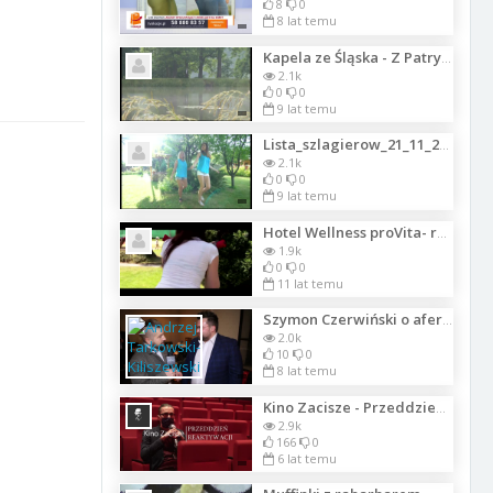
8
0
8 lat temu
Kapela ze Śląska - Z Patrycją 333
2.1k
0
0
9 lat temu
Lista_szlagierow_21_11_2017
2.1k
0
0
9 lat temu
Hotel Wellness proVita- rodzinny hotel w Kołobrzegu
1.9k
0
0
11 lat temu
Szymon Czerwiński o aferze medialnej dotyczącej Dody 27 11 2017 Warszawa
2.0k
10
0
8 lat temu
Kino Zacisze - Przeddzień Reaktywacji
2.9k
166
0
6 lat temu