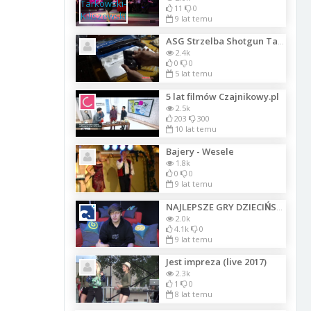
11
0
9 lat temu
ASG Strzelba Shotgun Tactical -FHD
2.4k
0
0
5 lat temu
5 lat filmów Czajnikowy.pl
2.5k
203
300
10 lat temu
Bajery - Wesele
1.8k
0
0
9 lat temu
NAJLEPSZE GRY DZIECIŃSTWA
2.0k
4.1k
0
9 lat temu
Jest impreza (live 2017)
2.3k
1
0
8 lat temu