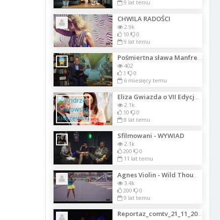
9 lat temu
CHWILA RADOŚCI
2.9k
10
0
9 lat temu
Pośmiertna sława Manfred Kyber.
402
1
0
6 miesięcy temu
Eliza Gwiazda o VII Edycja Sodkiej Paczki 17 12 2017 Warszawa
2.1k
10
0
8 lat temu
Sfilmowani - WYWIAD
2.1k
200
0
11 lat temu
Agnes Violin - Wild Thoughts
3.4k
200
0
9 lat temu
Reportaz_comtv_21_11_2017