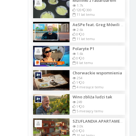
Muffinki z rabarbarem
1.7k
120
300
11 lat temu
AeSPe feat. Greg Mówili mi klip
Szkic
2.6k
0
0
11 lat temu
Polaryte P1
1.6k
0
0
8 lat temu
Chorwackie wspomnienia
254
1
0
4 miesiące temu
Wino zbliża ludzi tak
249
1
0
5 miesięcy temu
SZUFLANDIA APARTAMENTY WISŁA -poleca newsHOTEL.pl
3.0k
0
0
10 lat temu