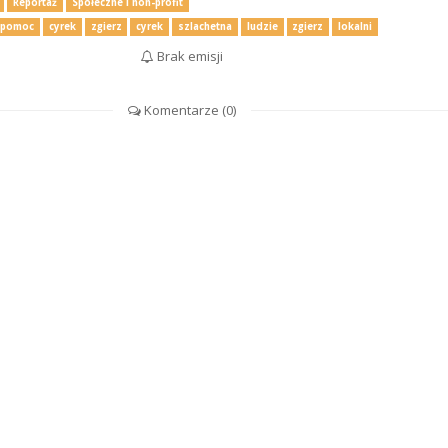
Reportaż
Społeczne i non-profit
pomoc
cyrek
zgierz
cyrek
szlachetna
ludzie
zgierz
lokalni
Brak emisji
Komentarze (
0
)