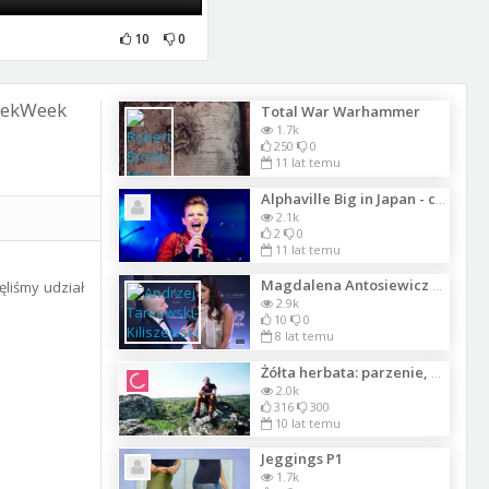
10
0
yrekWeek
Total War Warhammer
1.7k
250
0
11 lat temu
Alphaville Big in Japan - cover by Picasso MGI
2.1k
2
0
11 lat temu
ęliśmy udział
Magdalena Antosiewicz zdradza rąbek tajemnicy kulis i przygotowan do Gali Magaz
2.9k
10
0
8 lat temu
Żółta herbata: parzenie, właściwości, historia.
2.0k
316
300
10 lat temu
Jeggings P1
1.7k