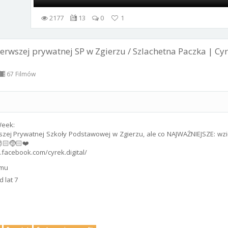
2177
13
0
1
erwszej prywatnej SP w Zgierzu / Szlachetna Paczka | C
67 Filmów
Week:
szej Prywatnej Szkoły Podstawowej w Zgierzu, ale co NAJWAŻNIEJSZE: wzi
🎅🏻🤶🏻❤️
facebook.com/cyrek.digital/
emu
 lat 7