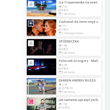
Iza Trojanowska na evencie 2-ich Urodzin Restauracji San Thai w Warszawie
2.2k
0
0
7 lat temu
Zadzwoń do mnie moje złotko
211
1
0
3 miesiące temu
SPÓDNICZKA
1.8k
0
0
9 lat temu
Poloczek Grzegorz - Malinkonija - koncert_Lista_1992
2.6k
0
0
9 lat temu
DAMIEN ANDRIU RUSZA W MIASTO
2.5k
267
51
9 lat temu
Jak samemu uprażyć yerba mate?
1.9k
10
0