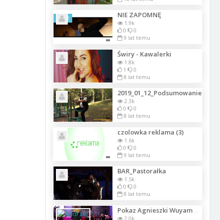
NIE ZAPOMNĘ
Szkic
1.9k
0
0
9 lat temu
Świry - Kawalerki
1.8k
1
0
8 lat temu
2019_01_12_Podsumowanie
2.3k
0
0
8 lat temu
czolowka reklama (3)
1.6k
0
0
9 lat temu
BAR_Pastorałka
1.5k
0
0
8 lat temu
Pokaz Agnieszki Wuyam polskiej projektantki z Francji w Poznaniu 06.05.2017
2.0k