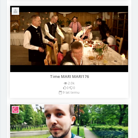
Time MARI MARI176
2.0k
0
0
9 lat temu