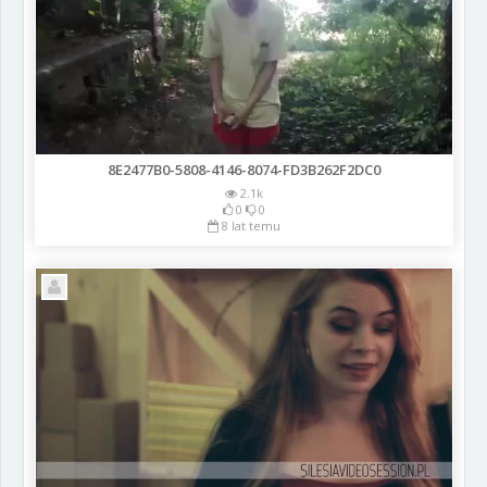
8E2477B0-5808-4146-8074-FD3B262F2DC0
2.1k
0
0
8 lat temu