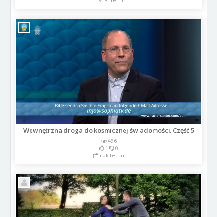
9 lat temu
Wewnętrzna droga do kosmicznej świadomości. Część 5
496
1
0
rok temu