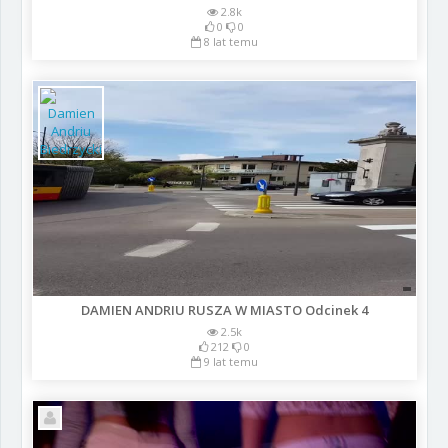
2.8k
0
0
8 lat temu
DAMIEN ANDRIU RUSZA W MIASTO Odcinek 4
2.5k
212
0
9 lat temu