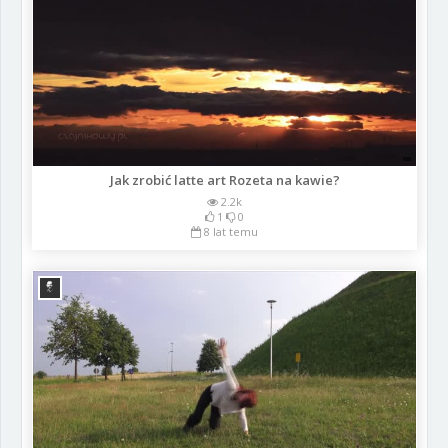
Jak zrobić latte art Rozeta na kawie?
2.2k
1
0
8 lat temu