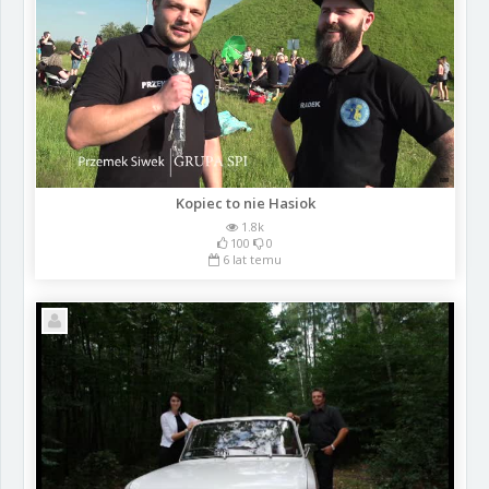
Kopiec to nie Hasiok
1.8k
100
0
6 lat temu