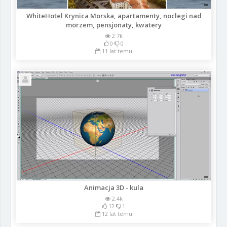
WhiteHotel Krynica Morska, apartamenty, noclegi nad
morzem, pensjonaty, kwatery
2.7k
0
0
11 lat temu
Animacja 3D - kula
2.4k
12
1
12 lat temu