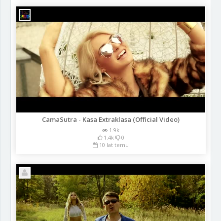
CamaSutra - Kasa Extraklasa (Official Video)
1.9k
1.4k
0
10 lat temu