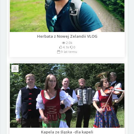
Herbata z Nowej Zelandii VLOG
2.0k
4.1k
0
9 lat temu
Kapela ze śląska -dla kapeli