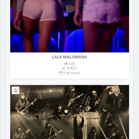
LALA MALOWANA
1.8k
10
0
9 lat temu