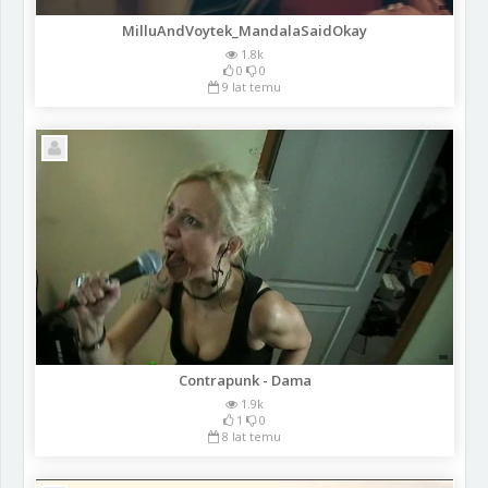
MilluAndVoytek_MandalaSaidOkay
1.8k
0
0
9 lat temu
Contrapunk - Dama
1.9k
1
0
8 lat temu