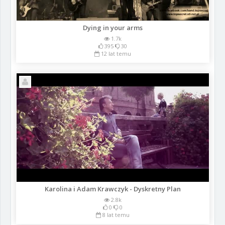
Dying in your arms
1.7k
395
30
12 lat temu
Karolina i Adam Krawczyk - Dyskretny Plan
2.8k
0
0
8 lat temu