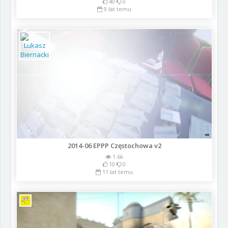
40
0
9 lat temu
2014-06 EPPP Częstochowa v2
1.6k
10
0
11 lat temu