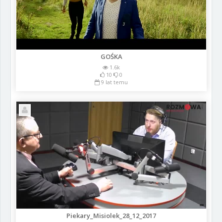
GOŚKA
1.6k
10
0
9 lat temu
Piekary_Misiolek_28_12_2017