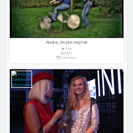
Nadia_On jest moj136
3.0k
0
0
9 lat temu