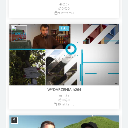
2.0k
0
0
9 lat temu
Szkic
WYDARZENIA h264
1.8k
0
0
10 lat temu