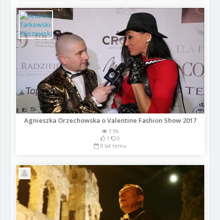
Agnieszka Orzechowska o Valentine Fashion Show 2017
1.9k
1
0
9 lat temu