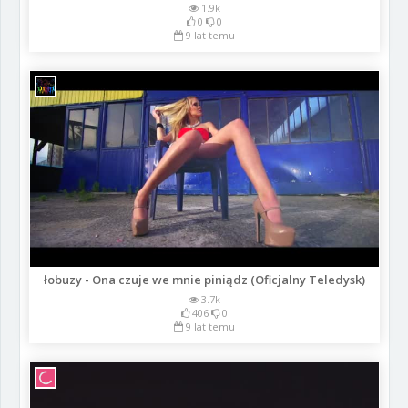
1.9k
0
0
9 lat temu
łobuzy - Ona czuje we mnie piniądz (Oficjalny Teledysk)
3.7k
406
0
9 lat temu