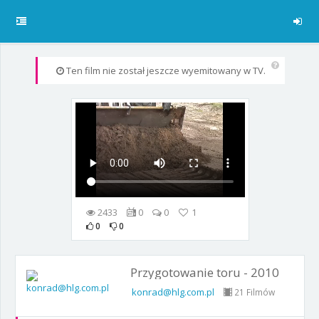
Ten film nie został jeszcze wyemitowany w TV.
2433
0
0
1
0
0
Przygotowanie toru - 2010
konrad@hlg.com.pl
21 Filmów