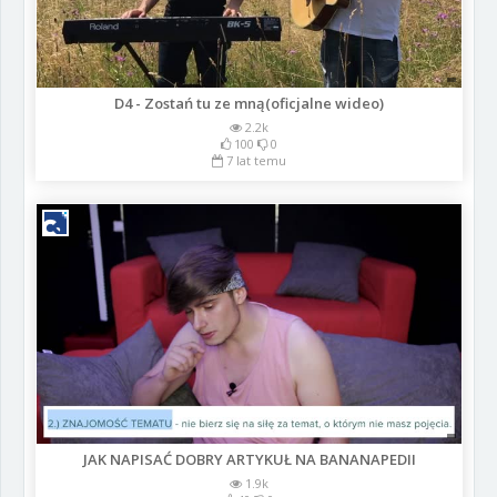
D4 - Zostań tu ze mną(oficjalne wideo)
2.2k
100
0
7 lat temu
JAK NAPISAĆ DOBRY ARTYKUŁ NA BANANAPEDII
1.9k