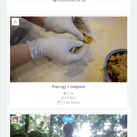
Komentarze (
0
)
Pierogi z mięsem
2.3k
41
0
11 lat temu
Szkic