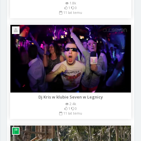
1.8k
1
0
11 lat temu
Dj Kris w klubie Seven w Legnicy
2.4k
1
0
11 lat temu