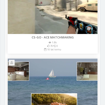
CS-GO - ACE MATCHMAKING
1.8k
70
0
10 lat temu