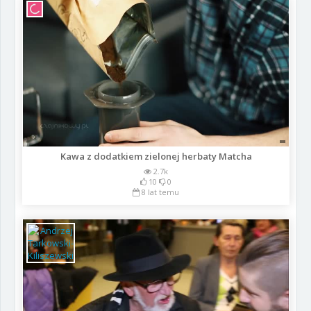
Kawa z dodatkiem zielonej herbaty Matcha
2.7k
10
0
8 lat temu