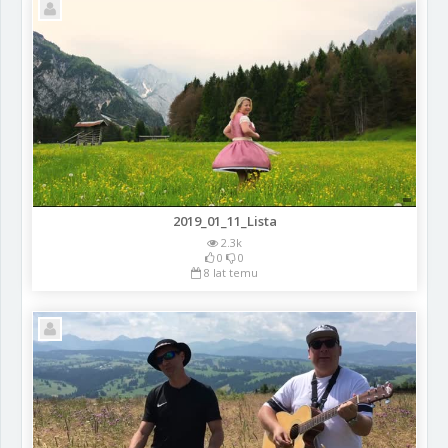
2019_01_11_Lista
2.3k
0
0
8 lat temu