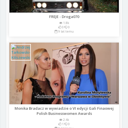
FREJE - Droga070
1.8k
0
0
9 lat temu
Monika Bradacz w wywiadzie o VI edycji Gali Finaowej
Polish Businesswomen Awards
2.4k
1
0