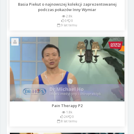
Basia Piekut o najnowszej kolekcji zaprezentowanej
podczas pokazów Inny Wymiar
2.8k
0
0
9 lat temu
Pain Therapy P2
1.8k
24
0
8 lat temu